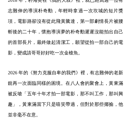
2018 年，朴海英在《我的大叔》裡，就已經寫過一位有
志難伸的導演朴奇勳，年輕時拿過一次坎城的短片獎
項，電影路卻沒有從此飛黃騰達，第一部劇情長片被腰
斬後的二十年，懷抱導演夢的朴奇勳遲遲沒能拍出自己
的首部長片，最終做起清潔工，願望從拍一部自己的電
影，變成請哥哥好好吃一次金槍魚。
2026 年的《努力克服自卑的我們》裡，有志難伸的老新
銳再一次面臨同樣的困境。在八人會的聚會上，黃東滿
被反嗆「五年十年才拍一部電影，那不叫工作，那叫興
趣」，黃東滿當下只是嘻笑帶過，但對於那些揶揄，他
並非毫不在意。