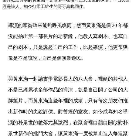
由具教煥飾演的黃東滿，是個多年都沒有正式出道的導演，平日與曾
經是詩人、如今打零工維生的哥哥真晚同住。
導演的頭銜聽來能夠呼風喚雨，然而黃東滿是個 20 年都
沒能拍出第一部長片的老新銳，他教人寫劇本、也寫自
己的劇本，只是說起自己的工作，比起導演，他更常猶
豫是不是該說，自己是個無業遊民。
與黃東滿一起讀書學電影長大的八人會，裡頭的其他人
不是已經累積多部作品的導演，就是自己開了公司的大
牌製片，而黃東滿這些年裡的成績，只有每次朋友們推
出新作時的尖銳評價。對曾經的室友、如今成為知名導
演的朴景世的數落尤其激烈，在聚會裡自顧自開啟對朴
景世新作的批鬥大會，讓黃東滿一度被禁止進入每週聚