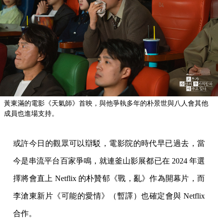
黃東滿的電影《天氣師》首映，與他爭執多年的朴景世與八人會其他
成員也進場支持。
或許今日的觀眾可以辯駁，電影院的時代早已過去，當
今是串流平台百家爭鳴，就連釜山影展都已在 2024 年選
擇將會直上 Netflix 的朴贊郁《戰，亂》作為開幕片，而
李滄東新片《可能的愛情》（暫譯）也確定會與 Netflix
合作。