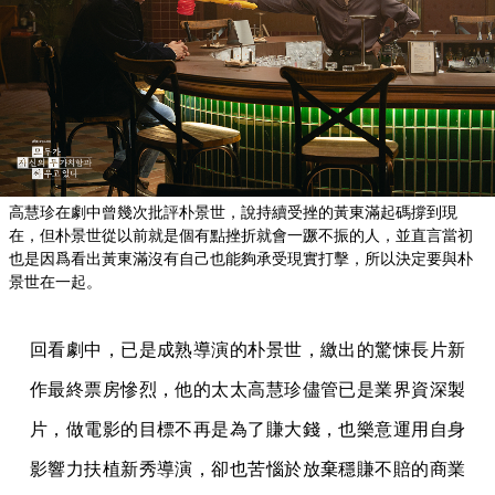
高慧珍在劇中曾幾次批評朴景世，說持續受挫的黃東滿起碼撐到現
在，但朴景世從以前就是個有點挫折就會一蹶不振的人，並直言當初
也是因爲看出黃東滿沒有自己也能夠承受現實打擊，所以決定要與朴
景世在一起。
回看劇中，已是成熟導演的朴景世，繳出的驚悚長片新
作最終票房慘烈，他的太太高慧珍儘管已是業界資深製
片，做電影的目標不再是為了賺大錢，也樂意運用自身
影響力扶植新秀導演，卻也苦惱於放棄穩賺不賠的商業