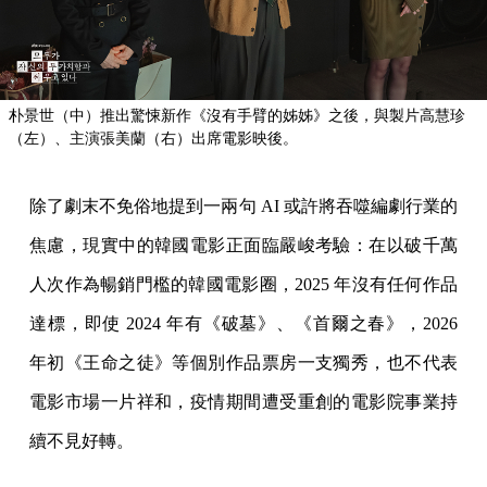
朴景世（中）推出驚悚新作《沒有手臂的姊姊》之後，與製片高慧珍
（左）、主演張美蘭（右）出席電影映後。
除了劇末不免俗地提到一兩句 AI 或許將吞噬編劇行業的
焦慮，現實中的韓國電影正面臨嚴峻考驗：在以破千萬
人次作為暢銷門檻的韓國電影圈，2025 年沒有任何作品
達標，即使 2024 年有《破墓》、《首爾之春》，2026
年初《王命之徒》等個別作品票房一支獨秀，也不代表
電影市場一片祥和，疫情期間遭受重創的電影院事業持
續不見好轉。