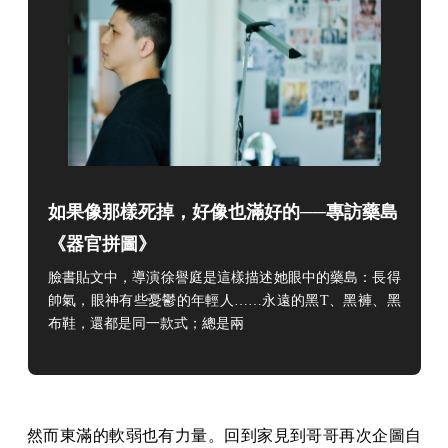
如果像那樣死掉，好像也滿好的──專訪藥島
《器官拼圖》
臉書貼文中，導演徐譽庭是這樣描述她眼中的藥島：長得
帥氣，眼神有些憂鬱的年輕人……永遠的黑T、黑褲、黑
布鞋，還都是同一款式；總是兩
然而東滿的軟弱也有力量。回到家見到哥哥再次企圖自