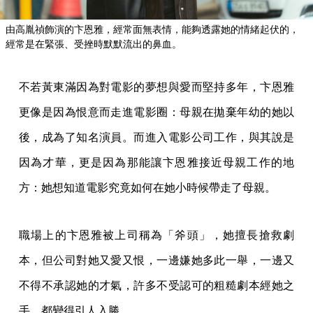
由高胤禎飾演的卞恩雅，經常面無表情，能夠透露她的情緒起伏的，
經常是在緊張、受挫時默默流出的鼻血。
不若黃東滿因為對電影的夢想與愛而堅持多年，卞恩雅
更像是因為恨意而走進電影圈：母親在拋棄年幼的她以
後，成為了知名演員。而進入電影公司工作，與其說是
因為才華，更是因為那能讓卞恩雅接近母親工作的地
方：她想知道電影究竟如何在她小時候帶走了母親。
職場上的卞恩雅被上司稱為「斧頭」，她擅長搶救劇
本，但公司對她又愛又恨，一邊嫌她多此一舉，一邊又
不得不承認她的才氣，許多不受認可的粗糙劇本經她之
手，都變得引人入勝。