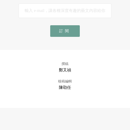
訂閱
撰稿
鄭又禎
核稿編輯
陳劭任