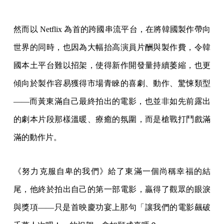
然而以 Netflix 為首的跨國串流平台，在將韓國製作帶向
世界的同時，也因為大幅抬高演員片酬與製作費，令韓
國本土平台難以招架，使得新作開發量持續萎縮，也更
傾向於製作容易獲得市場青睞的喜劇、動作、驚悚類型
——而黃東滿自己最終拍出的電影，也並非如先前露出
的劇本片段那樣溫暖、療癒的氛圍，而是槍戰打鬥戲滿
滿的動作片。
《努力克服自卑的我們》給了東滿一個尚稱幸福的結
尾，他終於拍出自己的第一部電影，贏得了觀眾的眼淚
與獎項——只是首映慶功宴上那句「讓我們的電影飆破