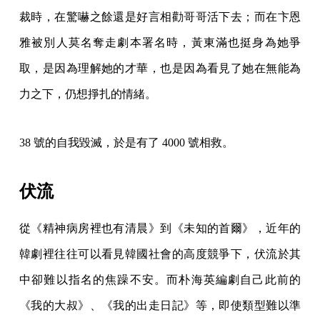
裁時，在驚嚇之餘還是好言相勸哥哥活下去；而在卞恩
雅被別人莫名奪走劇本署名時，黃東滿也挺身為她爭
取，是因為理解她的才華，也是因為看見了她在無能為
力之下，仍想掙扎的情緒。
38 號的自我毀滅，於是有了 4000 號相救。
伏流
從《精神病房裡也有清晨》到《未知的首爾》，近年的
韓劇裡往往可以看見韓國社會的高度競爭下，伏流於其
中卻難以指名的焦躁不安。而朴海英編劇自己此前的
《我的大叔》、《我的出走日記》等，即使類型難以準