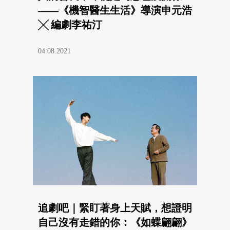
——《機智醫生生活》導演申元浩
╳ 編劇李祐汀
04.08.2021
追劇吧｜緊盯著身上天賦，想證明
自己沒有走錯的你：《如蝶翩翩》