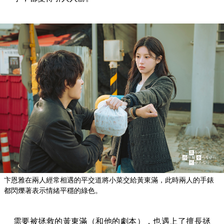
卞恩雅在兩人經常相遇的平交道將小菜交給黃東滿，此時兩人的手錶
都閃爍著表示情緒平穩的綠色。
需要被拯救的黃東滿（和他的劇本），也遇上了擅長拯