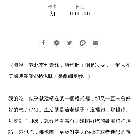
作者
日期
11.01.2011
大F
（圖說：老北京炸醬麵，填飽肚子倒是次要，一解人在
美國時滿滿鄉愁滋味才是醍
醐奧妙。）
我的吃，似乎就建構在某一個模式裡，卻又一直未曾好
好的想了仔細。生活就是這老樣子：
這裡跑，那裡停。
每次到了哪邊，就尋覓看看有哪幾間好吃的餐廳稍稍拜
訪，這也吃，那也
嚐。至於對美味的標準或者迷戀的執