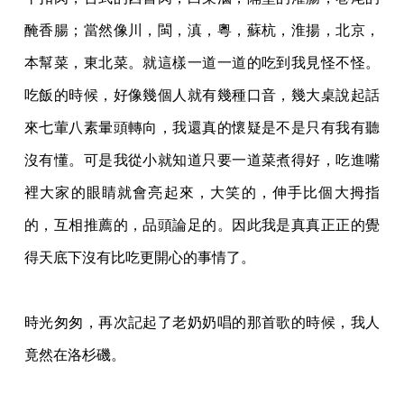
醃香腸；當然像川，閩，滇，粵，蘇杭，淮揚，北京，
本幫菜，東北菜。就這
樣一道一道的吃到我見怪不怪。
吃飯的時候，好像幾個人就有幾種口音，幾大桌說起話
來七
葷八素暈頭轉向，我還真的懷疑是不是只有我有聽
沒有懂。可是我從小就知道只要一道菜煮
得好，吃進嘴
裡大家的眼睛就會亮起來，大笑的，伸手比個大拇指
的，互相推薦的，品頭論
足的。因此我是真真正正的覺
得天底下沒有比吃更開心的事情了。
時光匆匆，再次記起了老奶奶唱的那首歌的時候，我人
竟然在洛杉磯。