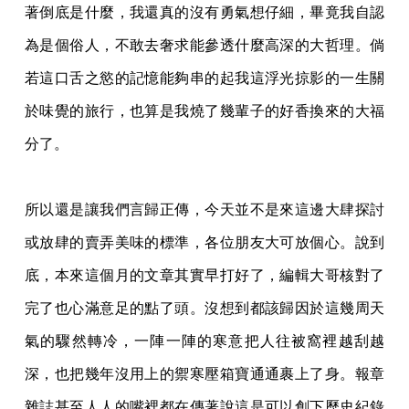
著倒底是什麼，我還真的沒有勇氣想仔細，畢竟我自認
為是個俗人，不敢去奢求能參透什麼高深的大哲理。倘
若這口舌之慾的記憶能夠串的起我這
浮光掠影的一生關
於味覺的旅行，也算是我燒了幾輩子的好香換來的大福
分了。
所以還是讓我們言歸正傳，今天並不是來這邊大肆探討
或放肆的賣弄美味的標準，各位朋友
大可放個心。說到
底，本來這個月的文章其實早打好了，編輯大哥核對了
完了也心滿意足的
點了頭。沒想到都該歸因於這幾周天
氣的驟然轉冷，一陣一陣的寒意把人往被窩裡越刮越
深
，也把幾年沒用上的禦寒壓箱寶通通裹上了身。報章
雜誌甚至人人的嘴裡都在傳著說這是可
以創下歷史紀錄