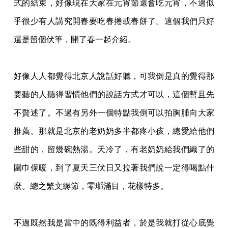
式的結束，好像現在大家在元宵節還會吃元宵，不過似
乎很少有人講究開
春要吃春捲或春餅了。這個我們只好
還是留個伏筆，開了春一起介紹。
好像人人都覺得北京人說話好聽，可我倒是真的覺得那
要聽的人聽得習慣他們的說話方式才
可以，這個暫且先
不贅述了。不過有另外一個特點我倒可以拍胸脯向大家
推薦。那就是北京
的老奶奶多半都疼小孩，總愛給他們
些甜的，留幾碗熱湯。天冷了，有老奶奶給我們織了的
圍巾保暖，到了夏天三伏日又拉著我們說一定得喝點什
麼。總之繁文縟節，零瑯滿目，花樣
特多。
不過既然我是當中的既得利益者，於是我就打從心底覺