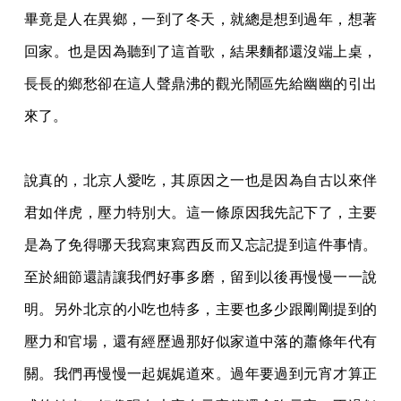
畢竟是人在異鄉，一到了冬天，就總是想到過年，想著
回家。也是因為聽到了這首歌，結果
麵都還沒端上桌，
長長的鄉愁卻在這人聲鼎沸的觀光鬧區先給幽幽的引出
來了。
說真的，北京人愛吃，其原因之一也是因為自古以來伴
君如伴虎，壓力特別大。這一條原因
我先記下了，主要
是為了免得哪天我寫東寫西反而又忘記提到這件事情。
至於細節還請讓我
們好事多磨，留到以後再慢慢一一說
明。另外北京的小吃也特多，主要也多少跟剛剛提到的
壓力和官場，還有經歷過那好似家道中落的蕭條年代有
關。我們再慢慢一起娓娓道來。過年
要過到元宵才算正