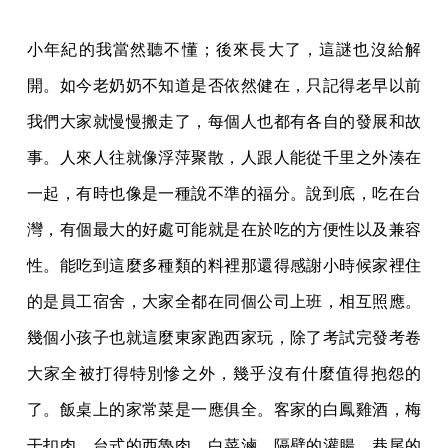
小年紀的我當然聽不懂；後來長大了，這謎也沒給解
開。如今老奶奶不知道是否依然健在，
只記得老早以前
我們大家就慢慢搬走了，每個人也都有各自的發展和故
事。人來人往就像浮
萍聚散，人跟人能從千里之外湊在
一起，有時也像是一種說不準的福分。說到底，吃在台
灣
，有個最大的好處可能就是在於吃的方便性以及兼容
性。能吃到這麼多種類的料裡那還得感
謝小時候家裡住
的是員工宿舍，大家全都在同個公司上班，相互照應。
幾個小孩子也就這麼
東家跑西家玩，除了考試完發考卷
大家全被打得特別慘之外，幾乎沒有什麼值得抱怨的
了。
飯桌上的家常菜是一應俱全。客家的白鳳雞酒，梅
干扣肉，台式的西魯肉，白菜滷，隔壁的
灌腸，巷尾的