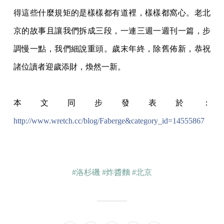
得這些什麼規矩的是樣樣都有道裡，
樣樣都窩心。老北
京的故事且讓我們拆成三段，一連三週一週刊一篇，步
調慢一點，我們細
說重頭。歲末年終，除舊佈新，恭祝
諸位讀者迎歲添財，煥然一新。
本文同步發表於：
http://www.wretch.cc/blog/Faberge&catego
ry_id=14555867
#洛杉磯
#炸醬麵
#北京