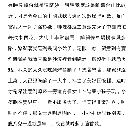
有時候緣份就是這麼妙，明明我應該是離舊金山比較
近，可是舊金山的中國城我去過的次數
屈指可數。反而
當我人一到了洛杉磯，哪裡都沒去竟然先來了中國城忙
著找東西吃。大街上
非常熱鬧，離開停車場拐個幾步
路，緊鄰著就逛到幾間小館子。定眼一瞧，留意到有賣
炸醬
麵的我簡直像是沙漠裡看到綠洲，還沒坐下就急著
點。我真的太久沒吃到炸醬麵了！想著想
著，那碗麵沒
上桌，人已經陶醉了一大半，掉進了美好回憶裡。這時
才稍稍注意到原來一旁
還有個女士在逗著小孩子玩，小
孩躺在嬰兒車裡，看不出多大了。但笑得非常討喜，呵
呵的
不停，那女士逗啊逗啊的，「小小毛娃兒你別饞，
臘八兒一過就是年。」突然就哼起了這首
歌。