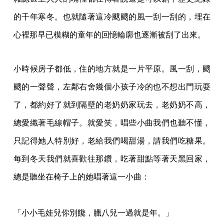
的千年寒冬。也就隨著這冷颼颼的風一刮一刮的，埋在
心裡那早已模糊的童
年的回憶輪廓也逐漸被刮了出來。
小時候房子都低，住的地方就是一片平原。風一刮，颼
颼的一聲聲，左鄰右舍幾個小孩子冷
的也不想出門玩耍
了，都約好了就到隔壁的老奶奶家玩去，老奶奶不高，
總愛織著毛線帽子
。就愛笑，唱些小曲我們也聽不懂，
只記得她人特別好，老給我們喝甜湯，請我們吃糖果。
每到冬天我們就喜歡往那鑽，吃著甜點等著天黑回家，
總是聽坐在椅子上的她唱著這一小曲
：
「小小毛娃兒你別饞，臘八兒一過就是年。」