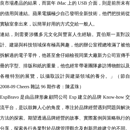
良市場產品的結果，而當年 iMac 上的 USB 介面，則是前所未有
的借用與連結。蘋果電腦極少自己發明全新技術，他們把技術從
實驗室拿出來，以簡單好用的方式交給一般人。
連結，則需要涉獵多元文化與豐富人生經驗。賈伯斯一直對設
計、建築與科技領域保有極高興趣，他的辦公室裡總堆滿了被他
拆解過的電子零件，他甚至會仔細檢視同業大廠新力公司宣傳手
冊的字型、排版和紙的重量，他也經常帶著團隊參訪博物館以及
各種特別的展覽，以攝取設計與建築領域的養分。」（節自
2008-09 Cheers 雜誌 96 期作者：陳孟珠）
ExpBravo 是由品牌形象顧問公司 Exp 建立的品牌 Know-how 交
流平台，是以鼓舞人心的角度，專注於品牌經營遇到問題與解決
方法的探索。期望透過品牌經營的故事、實際案例與策略執行的
分享，探索各行各業對於品牌管理觀念及創新思維建立的不同。