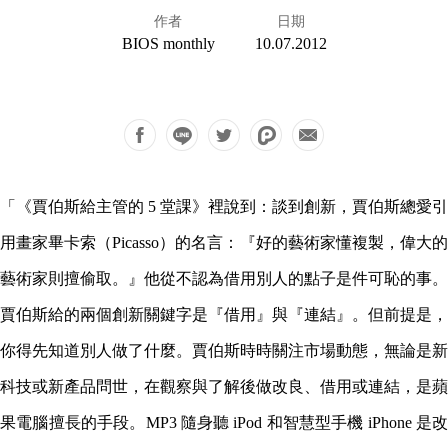
作者
日期
BIOS monthly
10.07.2012
「《賈伯斯給主管的 5 堂課》裡說到：談到創新，賈伯斯總愛引
用畫家畢卡索（Picasso）的名言：『好的藝術家懂複製，偉大的
藝術家則擅偷取。』他從不認為借用別人的點子是件可恥的事。
賈伯斯給的兩個創新關鍵字是『借用』與『連結』。但前提是，
你得先知道別人做了什麼。賈伯斯時時關注市場動態，無論是新
科技或新產品問世，在觀察與了解後做改良、借用或連結，是蘋
果電腦擅長的手段。MP3 隨身聽 iPod 和智慧型手機 iPhone 是改