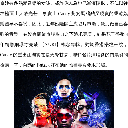
像她有多熱愛音樂的女孩。或許你以為她已漸漸隱退，不似以往
在檯面上大放光芒，事實上 Candy 對於既殘酷又現實的香港娛
樂圈早不眷戀，因此，近年她離開主流唱片市場，致力做自己喜
歡的音樂，在沒有商業市場壓力之下追求完美，結果花了整整 4
年精雕細琢才完成 【NURI】概念專輯。對於香港樂壇來說，
Candy 的重出江湖實在是天降甘霖，專輯發片演唱會的門票瞬間
搶購一空，向隅的粉絲只好在她的臉書專頁要求加場。