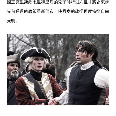
國王克里斯欽七世和皇后的兒子腓特烈六世才將史東瑟
先前通過的政策重新頒布，使丹麥的政權再度恢復自由
光明。