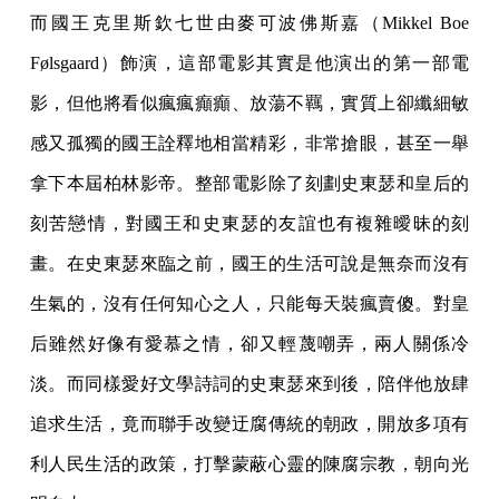
而國王克里斯欽七世由麥可波佛斯嘉（Mikkel Boe
Følsgaard）飾演，這部電影其實是他演出的第一部電
影，但他將看似瘋瘋癲癲、放蕩不羈，實質上卻纖細敏
感又孤獨的國王詮釋地相當精彩，非常搶眼，甚至一舉
拿下本屆柏林影帝。整部電影除了刻劃史東瑟和皇后的
刻苦戀情，對國王和史東瑟的友誼也有複雜曖昧的刻
畫。在史東瑟來臨之前，國王的生活可說是無奈而沒有
生氣的，沒有任何知心之人，只能每天裝瘋賣傻。對皇
后雖然好像有愛慕之情，卻又輕蔑嘲弄，兩人關係冷
淡。而同樣愛好文學詩詞的史東瑟來到後，陪伴他放肆
追求生活，竟而聯手改變迂腐傳統的朝政，開放多項有
利人民生活的政策，打擊蒙蔽心靈的陳腐宗教，朝向光