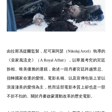
由拉斯馮提爾監製，尼可萊阿瑟（Nikolaj Arcel）執導的
《皇家風流史》（A Royal Affair），以華麗考究的宮廷
扮相、唯美優雅的運鏡，敘述一段丹麥宮廷跨越禁忌、
扭轉國家命運的愛情。電影名稱、以及宣傳包裝上皆以
浪漫淒美的愛情為主，然而這部電影本質上卻也是一部
不折不扣的、關於丹麥啟蒙運動改革的歷史電影。