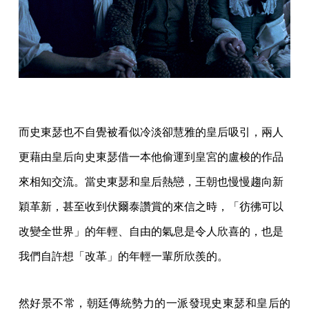
而史東瑟也不自覺被看似冷淡卻慧雅的皇后吸引，兩人
更藉由皇后向史東瑟借一本他偷運到皇宮的盧梭的作品
來相知交流。當史東瑟和皇后熱戀，王朝也慢慢趨向新
穎革新，甚至收到伏爾泰讚賞的來信之時，「彷彿可以
改變全世界」的年輕、自由的氣息是令人欣喜的，也是
我們自許想「改革」的年輕一輩所欣羨的。
然好景不常，朝廷傳統勢力的一派發現史東瑟和皇后的