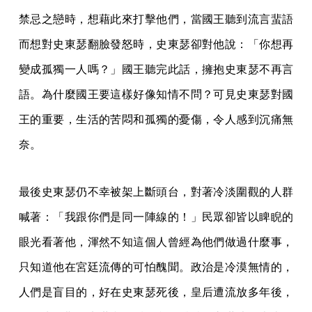
禁忌之戀時，想藉此來打擊他們，當國王聽到流言蜚語
而想對史東瑟翻臉發怒時，史東瑟卻對他說：「你想再
變成孤獨一人嗎？」國王聽完此話，擁抱史東瑟不再言
語。為什麼國王要這樣好像知情不問？可見史東瑟對國
王的重要，生活的苦悶和孤獨的憂傷，令人感到沉痛無
奈。
最後史東瑟仍不幸被架上斷頭台，對著冷淡圍觀的人群
喊著：「我跟你們是同一陣線的！」民眾卻皆以睥睨的
眼光看著他，渾然不知這個人曾經為他們做過什麼事，
只知道他在宮廷流傳的可怕醜聞。政治是冷漠無情的，
人們是盲目的，好在史東瑟死後，皇后遭流放多年後，