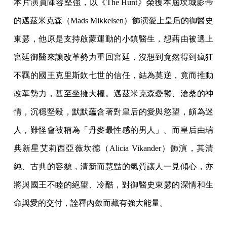
本片演員陣容堅強，以《The Hunt》榮獲本屆坎城影帝
的邁茲米克森（Mads Mikkelsen）飾演愛上皇后的御醫史
東瑟，他原是支持啟蒙運動的小鎮醫生，想藉由被選上
宮廷御醫來讓改革勢力重回宮廷，沒想到竟然得到瘋狂
不羈的國王克里斯欽七世的信任，結為莫逆，竟而推動
改革勢力，甚至坐擁大權。邁茲米克森憂鬱、滄桑的神
情，沉穩堅毅，默默蘊含著對皇后的愛與慾望，頗為迷
人，難怪會被稱為「丹麥最性感的男人」。而皇后由瑞
典新星艾莉西亞薇坎德（Alicia Vikander）飾演，其清
純、古典的容貌，清新而慧黠的氣質讓人一見傾心，亦
將與國王不睦的絕望、冷酷，對御醫史東瑟的深情和生
命與愛的交付，詮釋內斂而藏有強大能量。