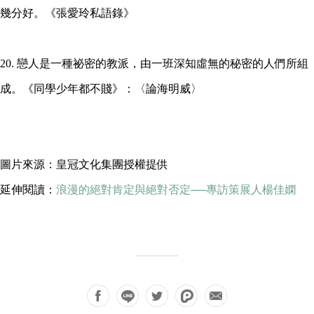
幾分好。《張愛玲私語錄》
20. 戀人是一種祕密的教派，由一班深知虛無的秘密的人們所組
成。《同學少年都不賤》：〈論海明威〉
圖片來源：皇冠文化集團授權提供
延伸閱讀：
浪漫的絕對肯定與絕對否定──專訪策展人楊佳嫻