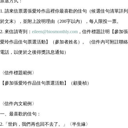
票選方式：
1. 請來信票選張愛玲作品裡你最喜歡的佳句（候選佳句清單詳列
於文末），並附上說明理由（200字以內），每人限投一票。
2. 來信請寄到：
eileen@biosmonthly.com
，信件標題註明【參加張
愛玲作品佳句票選活動】（參加者姓名）。（信件內可附註聯絡
電話，以便於之後得獎訊息通知）
〈信件標題範例〉
【參加張愛玲作品佳句票選活動】（顧曼楨）
〈信件內文範例〉
一、最喜歡的佳句：
2.「世鈞，我們再也回不去了。」〈半生緣〉