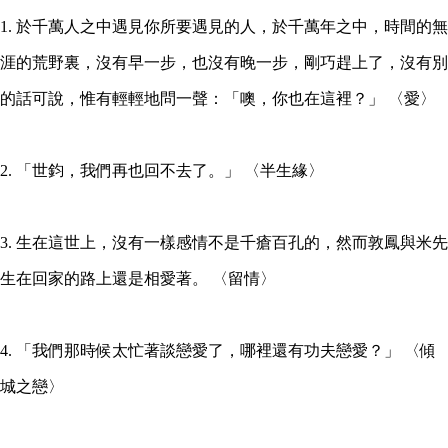
1. 於千萬人之中遇見你所要遇見的人，於千萬年之中，時間的無
涯的荒野裏，沒有早一步，也沒有晚一步，剛巧趕上了，沒有別
的話可說，惟有輕輕地問一聲：「噢，你也在這裡？」 〈愛〉
2. 「世鈞，我們再也回不去了。」 〈半生緣〉
3. 生在這世上，沒有一樣感情不是千瘡百孔的，然而敦鳳與米先
生在回家的路上還是相愛著。 〈留情〉
4. 「我們那時候太忙著談戀愛了，哪裡還有功夫戀愛？」 〈傾
城之戀〉