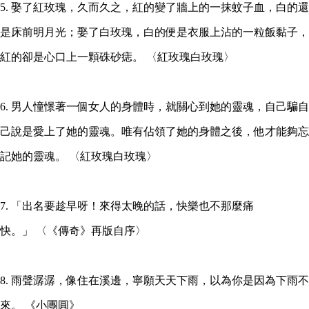
5. 娶了紅玫瑰，久而久之，紅的變了牆上的一抹蚊子血，白的還
是床前明月光；娶了白玫瑰，白的便是衣服上沾的一粒飯黏子，
紅的卻是心口上一顆硃砂痣。 〈紅玫瑰白玫瑰〉
6. 男人憧憬著一個女人的身體時，就關心到她的靈魂，自己騙自
己說是愛上了她的靈魂。唯有佔領了她的身體之後，他才能夠忘
記她的靈魂。 〈紅玫瑰白玫瑰〉
7. 「出名要趁早呀！來得太晚的話，快樂也不那麼痛
快。」 〈《傳奇》再版自序〉
8. 雨聲潺潺，像住在溪邊，寧願天天下雨，以為你是因為下雨不
來。 《小團圓》