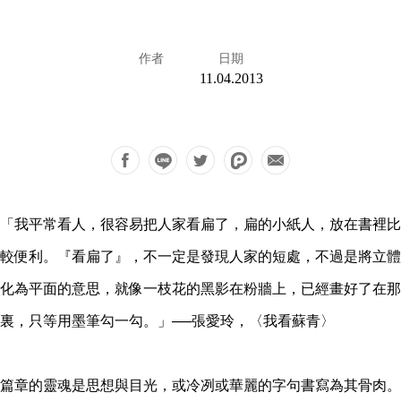
作者
日期
11.04.2013
「我平常看人，很容易把人家看扁了，扁的小紙人，放在書裡比
較便利。『看扁了』，不一定是發現人家的短處，不過是將立體
化為平面的意思，就像一枝花的黑影在粉牆上，已經畫好了在那
裏，只等用墨筆勾一勾。」──張愛玲，〈我看蘇青〉
篇章的靈魂是思想與目光，或冷冽或華麗的字句書寫為其骨肉。