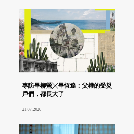
專訪畢柳鶯╳畢恆達：父權的受災
戶們，都長大了
21.07.2026