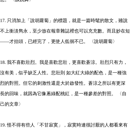
17. 只消加上「說胡蘿蔔」的標題，就是一篇時髦的散文，雖說
不上衝淡雋永，至少放在報章雜誌裡也可以充充數。而且妙在短
——才抬頭，已經完了，更使人低徊不已。 〈說胡蘿蔔〉
18. 我不喜歡壯烈。我是喜歡悲壯，更喜歡蒼涼。壯烈只有力，
沒有美，似乎缺乏人性。悲壯則 如大紅大綠的配色，是一種強
烈的對照。但它的刺激性還是大於啟發性。蒼涼之所以有更深
長的回味，就因為它像蔥綠配桃紅，是一種參差的對照。 〈自
己的文章〉
19. 怪不得有些人「不甘寂寞」，寂寞時連很討厭的人都看來有