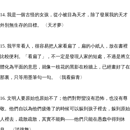
14. 我是一個古怪的女孩，從小被目為天才，除了發展我的天才
外別無生存的目標。 〈天才夢〉
15. 我平常看人，很容易把人家看扁了，扁的小紙人，放在書裡
比較便利。「看扁了」，不一定是發現人家的短處，不過是將立
體化為平面的意思，就像一枝花的黑影在粉牆上，已經畫好了在
那裏，只等用墨筆勾一勾。 〈我看蘇青〉
16. 文明人要原始也原始不了；他們對野蠻沒有恐怖，也沒有尊
敬。他們自以為他們疲倦了的時候可以躲到孩子裡去，躲到原始
人裡去，疏散疏散，其實不能夠——他們只能在愚蠢中得到休
息。 〈談跳舞〉