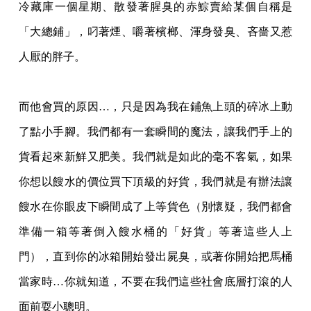
冷藏庫一個星期、散發著腥臭的赤鯮
賣給某個自稱是
「大總鋪」，叼著煙、嚼著檳榔、渾身發臭、吝嗇又惹
人厭的胖子。
而他會買的原因…，只是因為我在鋪魚上頭的碎冰上動
了點小手腳。我們都有一套瞬間的魔
法，讓我們手上的
貨看起來新鮮又肥美。我們就是如此的毫不客氣，如果
你想以餿水的價位
買下頂級的好貨，我們就是有辦法讓
餿水在你眼皮下瞬間成了上等貨色（別懷疑，我們都會
準備一箱等著倒入餿水桶的「好貨」等著這些人上
門），直到你的冰箱開始發出屍臭，或著
你開始把馬桶
當家時…你就知道，不要在我們這些社會底層打滾的人
面前耍小聰明。