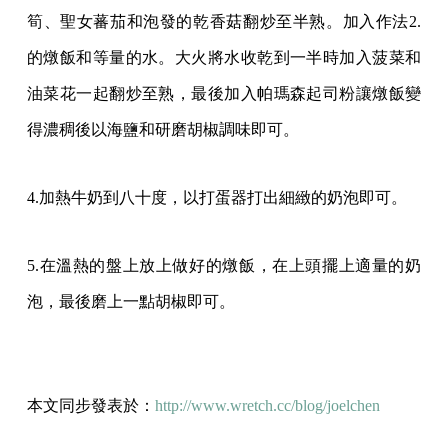
筍、聖女蕃茄和泡發的乾香菇翻炒
至半熟。加入作法2.
的燉飯和等量的水。大火將水收乾到一半時加入菠菜和
油菜花一起翻
炒至熟，最後加入帕瑪森起司粉讓燉飯變
得濃稠後以海鹽和研磨胡椒調味即可。
4.加熱牛奶到八十度，以打蛋器打出細緻的奶泡即可。
5.在溫熱的盤上放上做好的燉飯，在上頭擺上適量的奶
泡，最後磨上一點胡椒即可。
本文同步發表於：
http://www.wretch.cc/blog/joelchen