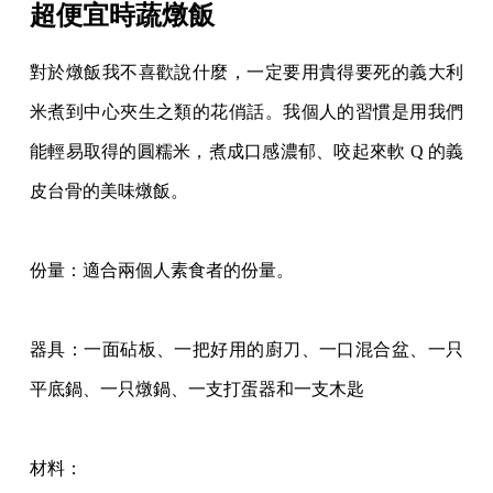
超便宜時蔬燉飯
對於燉飯我不喜歡說什麼，一定要用貴得要死的義大利
米煮到中心夾生之類的花俏話。我個
人的習慣是用我們
能輕易取得的圓糯米，煮成口感濃郁、咬起來軟 Q 的義
皮台骨的美味燉飯
。
份量：
適合兩個人素食者的份量。
器具：
一面砧板、一把好用的廚刀、一口混合盆、一只
平底鍋、一只燉鍋、一支打蛋器和一
支木匙
材料：