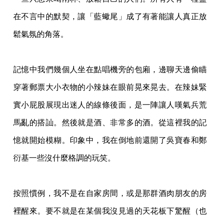
在不言中的默契，
讓「藍蠍尾」成了有著能讓人真正放
鬆氣氛的角落。
記憶中我們幾個人坐在點唱機旁的包廂，邊聊天邊偷瞄
穿著郵票大小衣物的小辣妹在眼前晃
來晃去。在辣妹緊
實小屁股展現出迷人的線條後面，是一陣讓人嘆氣兵荒
馬亂的搭訕。然後
就是酒、非常多的酒。從這裡我的記
憶就開始模糊。印象中，我在倒地前還開了吳寶春和鄭
衍基一些沒什麼格調的玩笑。
按照慣例，我不是在自家房間，或是那群酒肉朋友的房
裡醒來。要不就是在某個我沒見過的
天花板下驚醒（也