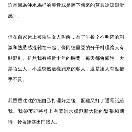
許是因為沖水馬桶的聲音或是胯下傳來的莫名冰涼濕滑
感）。
但在自家床上被陌生女人叫醒，為了午餐？不明確的刺
激和熟悉感混雜在一起，像阿德里亞
的分子料理讓人有
點混亂。雖然我有將近十年的時間，每天都會餵飽一大
票陌生人。不過突
然這樣跑來的客人，還是讓人有點措
手不及。
我昏昏沈沈的把自己打理好之後，配雞又打了通電話給
我。我帶著即將登上有著洪水猛獸新
大陸的緊張和期
待，拎著鑰匙出門接人。