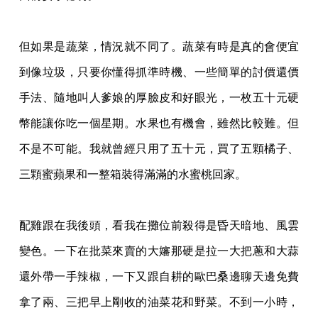
但如果是蔬菜，情況就不同了。蔬菜有時是真的會便宜
到像垃圾，只要你懂得抓準時機、一
些簡單的討價還價
手法、隨地叫人爹娘的厚臉皮和好眼光，一枚五十元硬
幣能讓你吃一個星
期。水果也有機會，雖然比較難。但
不是不可能。我就曾經只用了五十元，買了五顆橘子、
三顆蜜蘋果和一整箱裝得滿滿的水蜜桃回家。
配雞跟在我後頭，看我在攤位前殺得是昏天暗地、風雲
變色。一下在批菜來賣的大嬸那硬是
拉一大把蔥和大蒜
還外帶一手辣椒，一下又跟自耕的歐巴桑邊聊天邊免費
拿了兩、三把早上
剛收的油菜花和野菜。不到一小時，