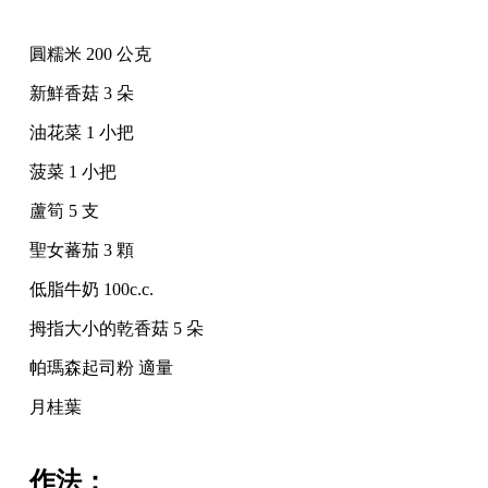
圓糯米 200 公克
新鮮香菇 3 朵
油花菜 1 小把
菠菜 1 小把
蘆筍 5 支
聖女蕃茄 3 顆
低脂牛奶 100c.c.
拇指大小的乾香菇 5 朵
帕瑪森起司粉 適量
月桂葉
作法：