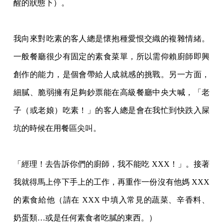
醒的狀態下）。
我向來對吃素的客人總是懷抱種愛恨交織的複雜情緒。
一般餐廳很少有固定的素食菜單，所
以需仰賴廚師即興
創作的能力，是個會帶給人成就感的挑戰。另一方面，
細膩、脆弱擁有足
夠鈔票能在高級餐廳中央大喊，「老
子（或老娘）吃素！」的客人總是會在我忙到快跌入屎
坑的時候在用餐區尖叫。
「經理！去告訴你們的廚師，我不能吃 XXX！」。接著
我就得馬上停下手上的工作，再重
作一份沒有他媽 XXX
的素食給他（請在 XXX 中填入常見的蔬菜、辛香料、
奶蛋類…或是
任何素食者吃膩的東西。）