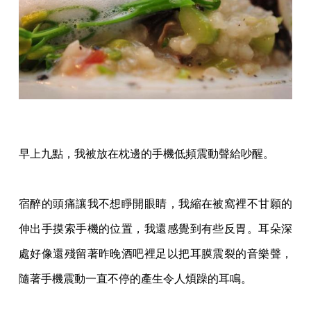
早上九點，我被放在枕邊的手機低頻震動聲給吵醒。
宿醉的頭痛讓我不想睜開眼睛，我縮在被窩裡不甘願的
伸出手摸索手機的位置，我還感覺到
有些反胃。耳朵深
處好像還殘留著昨晚酒吧裡足以把耳膜震裂的音樂聲，
隨著手機震動一直
不停的產生令人煩躁的耳鳴。