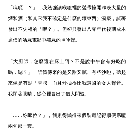
「嗚呃…？」，我勉強讓喉嚨裡的聲帶撞開昨晚大量的
煙和酒（和其它我不確定是什麼的壞
東西）濃痰，試著
發出不失禮的「喂？」。但卻只發出八零年代後期成本
廉價的活屍電影中
殭屍的呻吟聲。
「大廚師，怎麼還在床上阿？不是說中午會有好吃的
嗎，嗯？」，話筒傳來的是又甜又膩、
有些沙啞，聽起
來像是有點「豐腴」而且煙抽得比我還凶的女人聲音。
我閉著眼睛，從心裡
冒出了個大問號。
「……妳哪位？」，我累得懶得來假裝還記得順便寒暄
兩句那一套。