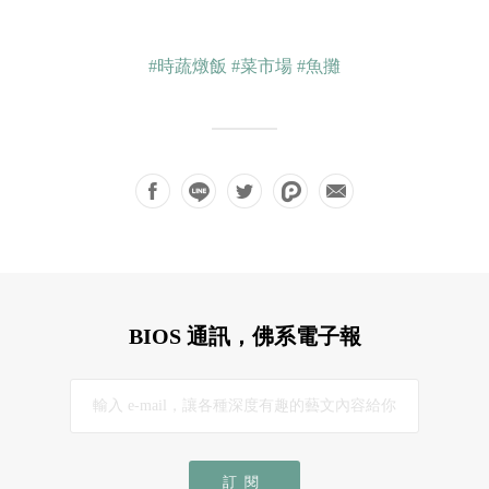
#時蔬燉飯
#菜市場
#魚攤
BIOS 通訊，佛系電子報
訂閱