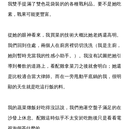
我雙手提滿了雙色花袋裝的的各種戰利品。要不是她吃
素，戰果可能更豐富。
從她的眼神看來，我買菜的技術大概比她老媽還高明。
我們回到住處，兩個人在廚房裡切切
洗洗（我是主廚，
她則暫時充當我的性感小助手。）。我沒有試圖把她引
導到餐飲的道路上
，看配雞拿菜刀之後就會明白；她還
是比較適合當大律師。而在一旁甩動平底鍋的我，很明
顯的天生就是吃這行飯的料。
我的蔬菜燉飯好吃得沒話說，我們抱著空盤子滿足的在
沙發上休息。配雞這時似乎不太安於
吃飽後只是看看電
視泡個茶什麼的。