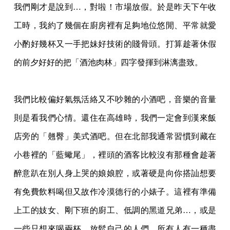
我們剛才是說到…，對啦！市場放假。於是昨天下午收
工時，我約了幾個在廚房裡有足夠地
位悠閒、平常就愛
小酌好幾杯又一手把妹好技術的賤骨頭。打算趁著休假
的前夕好好的把「
酒池肉林」四字發揮到淋漓盡致。
我們比較偏好氣氛活絡又不吵雜的小酒吧，音樂的音量
則是看我們心情。還住在高雄時，我
們一定會到漢來飯
店旁的「翹臀」美式酒吧。但在北部我通常習慣到藏在
小巷裡的「藍蠍尾
」，裡頭的酒客比較沒有那種會趁著
醉意趴在別人身上哭的娘娘腔，或著硬是向你搭訕想要
有免費飲料喝但又故作冷漠德行的小婊子。這裡有準備
上工的妓女、剛下班的廚工、低調的
黑道兄弟…，或是
一些只想來喝兩杯、放鬆自己的人們。所有人有一種盡