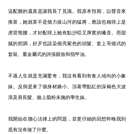
這配雞的還真是讓我長了見識。我原本預期，以聲音來
推算，她就算不是個力拔山河的猛將
，應該也稱得上是
虎背熊腰，才好配得上她有點沙啞又厚實的嗓音。而甜
膩的腔調，好歹也
該染個亮紫色的頭髮、套上哥德式的
套裝、重金屬式的誇張眼妝和指甲油。
不過人生就是充滿驚奇，我沒有看到有食人傾向的小象
妹。反倒是來了個身材嬌小、頂著帶
點紅的深褐色大波
浪及肩長髮、臉上脂粉未施的學生妹。
我開始在擔心法律上的問題，並更仔細的回想昨晚我到
底有沒有做了什麼。