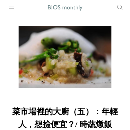
菜市場裡的大廚（五）：年輕
人，想撿便宜？/ 時蔬燉飯