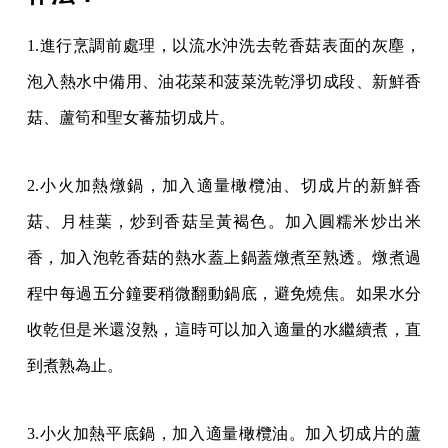
1.進行烹調前處理，以流水沖洗去乾香菇表面的灰塵，
泡入熱水中備用、油花菜和菠菜洗
乾淨切成段、新鮮香
菇、蘆筍和聖女蕃茄切成片。
2.小火加熱燉鍋，加入適量橄欖油、切成片的新鮮香
菇、月桂葉，炒到香菇呈黃褐色。加
入圓糯米炒出米
香，加入泡乾香菇的熱水蓋上鍋蓋燉煮至熟透。燉煮過
程中每過五分鐘要稍
微翻動鍋底，避免燒焦。如果水分
收乾但是米還沒熟，這時可以加入適量的水繼續煮，直
到
煮熟為止。
3.小火加熱平底鍋，加入適量橄欖油。加入切成片的蘆