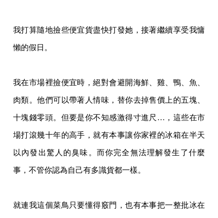
我打算隨地撿些便宜貨盡快打發她，接著繼續享受我慵
懶的假日。
我在市場裡撿便宜時，絕對會避開海鮮、雞、鴨、魚、
肉類。他們可以帶著人情味，替你去
掉售價上的五塊、
十塊錢零頭。但要是你不知感激得寸進尺…，這些在市
場打滾幾十年的高
手，就有本事讓你家裡的冰箱在半天
以內發出驚人的臭味。而你完全無法理解發生了什麼
事
，不管你認為自己有多識貨都一樣。
就連我這個菜鳥只要懂得竅門，也有本事把一整批冰在