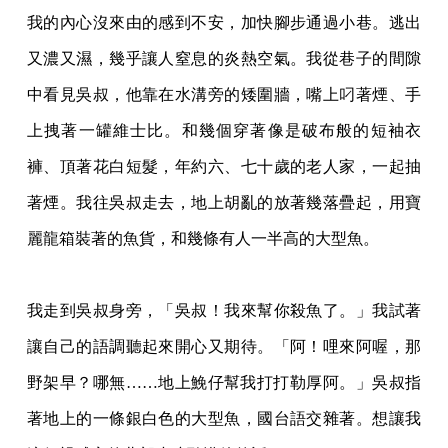
我的內心沒來由的感到不安，加快腳步通過小巷。逃出
又濃又濕，幾乎讓人窒息的炎熱空氣
。我從巷子的間隙
中看見吳叔，他靠在水溝旁的矮圍牆，嘴上叼著煙、手
上拽著一罐維士比
。和幾個穿著像是破布般的短袖衣
褲、頂著花白短髮，年約六、七十歲的老人家，一起抽
著
煙。我往吳叔走去，地上胡亂的放著幾落疊起，用寶
麗龍箱裝著的魚貨，和幾條有人一半高
的大型魚。
我走到吳叔身旁，「吳叔！我來幫你殺魚了。」我試著
讓自己的語調聽起來開心又期待。「
阿！哩來阿喔，那
野架早？哪無……地上鮸仔幫我打打勒厚阿。」吳叔指
著地上的一條銀白
色的大型魚，國台語交雜著。想讓我