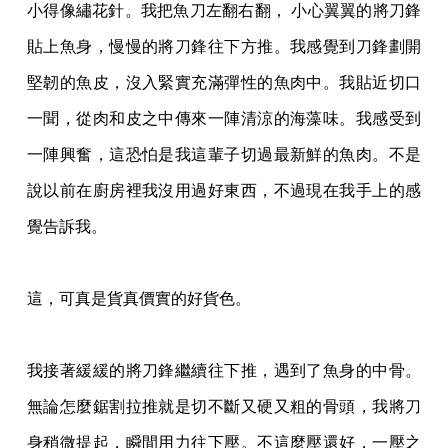
小得像繡花針。我把魚刀左翻右翻
， 小心翼翼的將刀鋒
貼上魚身，慢慢的將刀鋒往下方推。我感覺到刀鋒劃開
堅韌的魚皮，沒入
緊實充滿彈性的魚肉中。我貼近切口
一聞，從肉和皮之中傳來一陣清涼的海藻味。我感受到
一陣興奮，這恐怕是我這輩子切過最新鮮的魚肉。不是
說以前在廚房裡我沒用過好東西，不
過現在我手上的感
覺告訴我。
這，可真是貨真價實的好貨色。
我接著緩緩的將刀鋒繼續往下推，遇到了魚身的中骨。
無論怎麼鋸割拉推就是切不斷又硬又
粗的骨頭，我將刀
身稍微提起，瞬間用力往下壓。不這麼壓還好，一壓之