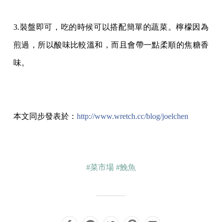
3.裝盤即可，吃的時候可以搭配簡單的蔬菜。檸檬因為
煎過，所以酸味比較溫和，而且會
帶一點柔順的焦糖香
味。
本文同步發表於：
http://www.wretch.cc/blog/joelchen
#菜市場
#鮸魚