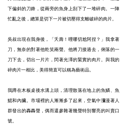
下偏斜的刀鋒，從
兩旁的魚身上刮下了一堆碎肉。一陣
忙亂之後，總算是切下一片被切壓得支離破碎的肉片。
吳叔出現在我身後，「夭壽！哩哪切尬阿捏？」我拿著
刀，無奈的對著他乾笑兩聲。他將刀
接過去，俐落的一
刀下去，切出一片片，閃著光澤的緊實的肉片。與我的
碎肉片一相比，美
得簡直可以稱為藝術品。
我蹲在木板桌後水溝上頭，清理散落在地上的魚鱗、魚
鰓和內臟。市場裡的人漸漸多了起來
，空氣中瀰漫著人
群發出的轟轟聲，偶而還參雜著幾聲特別響亮的叫賣口
號。