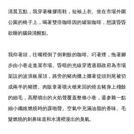
清晨五點，我穿著橡膠雨鞋，短袖上衣。坐在市場外圍
公園的椅子上，喝著雙倍咖啡因的罐
裝咖啡，想讓昏昏
欲睡的腦袋清醒點。
我仰著頭，往嘴裡倒了倒剩餘的咖啡。叼著煙，拖著腳
步由小巷走進菜市場。昏暗的光線穿
透過縣政府為市場
架設的波浪板屋頂，路旁的豬肉攤上攤著從頭到尾被切
成兩半的豬體。肉
販拿著噴火槍來回的燒去豬身上殘餘
的細毛，高壓噴出的火焰聲覆蓋整條小巷，還参雜一點
細小纖維燃燒時的霹啪聲。空氣中充滿油脂的香味、毛
髮燃燒的刺鼻味道和水溝裡漫出的臭
氣。