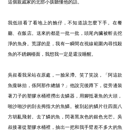
這個親戚家的北部小孩聽懂他的話。
我低頭看了看地上的鮸仔，不知道該怎麼下手。在餐
廳、在飯店。送來的都是一批一批，頭
尾內臟被斬去挖
淨的魚身。荒謬的是，我有一瞬間在視線範圍內尋找殺
魚的不銹鋼檯面，我
想我一定是還沒睡醒。
吳叔看我呆站在原處，一臉呆滯。笑了笑說，「阿這款
魚攏昧抬，係阿那作總舖？」他說完
後蹲下，從旁邊裝
著刀子的塑膠水桶裡撈出去鱗器，用腳抵著魚的大頭，
啪沙啪沙的刮去拇
指大的魚鱗。被刮起的鱗片往四面八
方胡亂飛射。去了鱗的魚，閃著黑灰色的銀色光芒。吳
叔接著從塑膠水桶裡，抽出一把和我手臂差不多大的魚