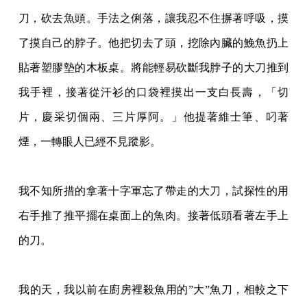
刀，砍去魚頭。手法之俐落，讓我忍
不住摒著呼吸，摸
了摸自己的脖子。他把切去了頭，挖除內臟的鮸魚扔上
貼著塑膠墊的木板
桌。將能輕易砍斷我脖子的大刀推到
我手裡，接著從汗衫的口袋裡摸出一支白長壽，「切
片
，慶采切個兩、三片厚阿。」他提著維士筆、叼著
煙，一轉眼人已經不見蹤影。
我不知所措的拿著十字軍忘了帶走的大刀，試探性的用
右手推了推平擺在桌面上的魚肉。接
著低頭看著左手上
的刀。
我的天，我以前在廚房裡殺魚用的”大”魚刀，相較之下