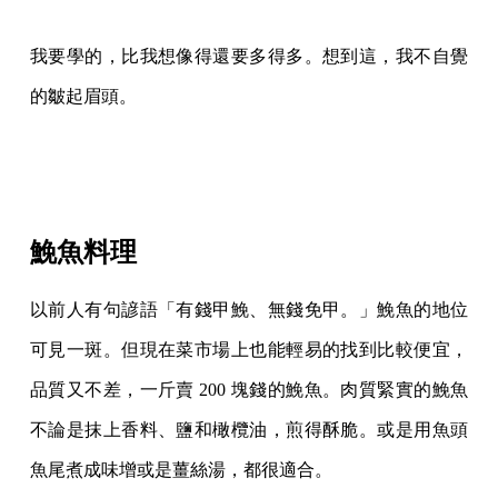
我要學的，比我想像得還要多得多。想到這，我不自覺
的皺起眉頭。
鮸魚料理
以前人有句諺語「有錢甲鮸、無錢免甲。」鮸魚的地位
可見一斑。但現在菜市場上也能輕
易的找到比較便宜，
品質又不差，一斤賣 200 塊錢的鮸魚。肉質緊實的鮸魚
不論是抹上香
料、鹽和橄欖油，煎得酥脆。或是用魚頭
魚尾煮成味增或是薑絲湯，都很適合。