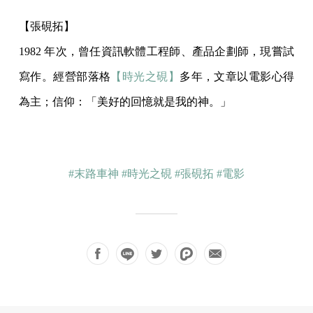
【張硯拓】
1982 年次，曾任資訊軟體工程師、產品企劃師，現嘗試
寫作。經營部落格
【時光之硯】
多年，文章以電影心得
為主；信仰：「美好的回憶就是我的神。」
#末路車神
#時光之硯
#張硯拓
#電影