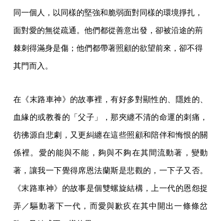
同一個人，以同樣的堅強和脆弱面對同樣的環境掙扎，
面對愛的無從疏通。他們都從善意出發，卻被沿途的荊
棘刺得滿身是傷；他們都帶著照顧的欲望前來，卻不得
其門而入。
在《末路車神》的故事裡，有好多對顯性的、隱姓的、
血緣的或教養的「父子」，那夾纏不清的命運的刺痛，
彷彿源自悲劇，又更糾纏在這些照顧和陪伴和悔恨的關
係裡。愛的能與不能，夠與不夠在其間流動著，變動
著，讓我一下覺得席恩法蘭斯是悲觀的，一下子又否。
《末路車神》的故事是個雙螺旋結構，上一代的恩怨捉
弄／驅動著下一代，而愛與歉疚在其中開出一條條岔