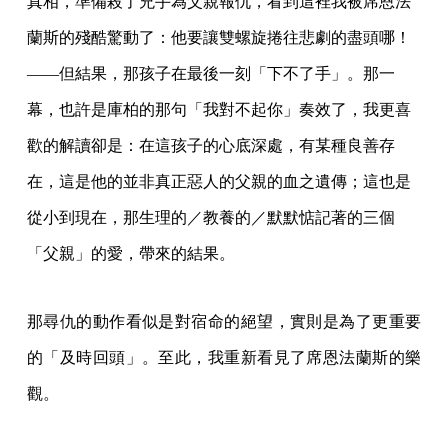
真相，準備殺了兇手為父親報仇，看到這裡我被席恩法
蘭斯的殘酷驚動了：他要讓雙螺旋捲往悲劇的盡頭哪！
——但結果，那孩子在最後一刻「下不了手」。那一
幕，也許是庫柏的那句「我對不起你」奏效了，我更喜
歡的解讀卻是：在這孩子的心底深處，有某種良善存
在，這是他的並非真正惡人的父親的血之遺傳；這也是
從小到現在，那生理的／教養的／默默惦記著的三個
「父親」的愛，帶來的結果。
那尋仇的動作看似是對宿命的絕望，實則是為了更重要
的「及時回頭」。至此，我重新看見了席恩法蘭斯的樂
觀。