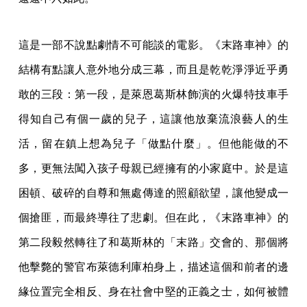
這是一部不說點劇情不可能談的電影。《末路車神》的
結構有點讓人意外地分成三幕，而且是乾乾淨淨近乎勇
敢的三段：第一段，是萊恩葛斯林飾演的火爆特技車手
得知自己有個一歲的兒子，這讓他放棄流浪藝人的生
活，留在鎮上想為兒子「做點什麼」。但他能做的不
多，更無法闖入孩子母親已經擁有的小家庭中。於是這
困頓、破碎的自尊和無處傳達的照顧欲望，讓他變成一
個搶匪，而最終導往了悲劇。但在此，《末路車神》的
第二段毅然轉往了和葛斯林的「末路」交會的、那個將
他擊斃的警官布萊德利庫柏身上，描述這個和前者的邊
緣位置完全相反、身在社會中堅的正義之士，如何被體