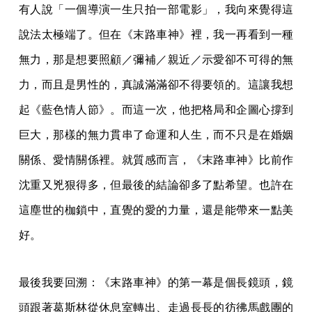
有人說「一個導演一生只拍一部電影」，我向來覺得這
說法太極端了。但在《末路車神》裡，我一再看到一種
無力，那是想要照顧／彌補／親近／示愛卻不可得的無
力，而且是男性的，真誠滿滿卻不得要領的。這讓我想
起《藍色情人節》。而這一次，他把格局和企圖心撐到
巨大，那樣的無力貫串了命運和人生，而不只是在婚姻
關係、愛情關係裡。就質感而言，《末路車神》比前作
沈重又兇狠得多，但最後的結論卻多了點希望。也許在
這塵世的枷鎖中，直覺的愛的力量，還是能帶來一點美
好。
最後我要回溯：《末路車神》的第一幕是個長鏡頭，鏡
頭跟著葛斯林從休息室轉出、走過長長的彷彿馬戲團的