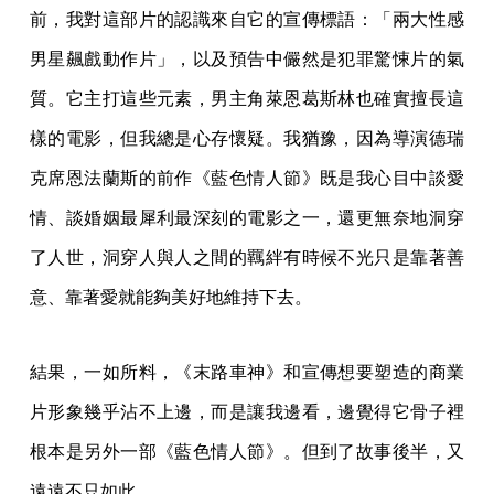
前，我對這部片的認識來自它的宣傳標語：「兩大性感
男星飆戲動作片」，以及預告中儼然是犯罪驚悚片的氣
質。它主打這些元素，男主角萊恩葛斯林也確實擅長這
樣的電影，但我總是心存懷疑。我猶豫，因為導演德瑞
克席恩法蘭斯的前作《藍色情人節》既是我心目中談愛
情、談婚姻最犀利最深刻的電影之一，還更無奈地洞穿
了人世，洞穿人與人之間的羈絆有時候不光只是靠著善
意、靠著愛就能夠美好地維持下去。
結果，一如所料，《末路車神》和宣傳想要塑造的商業
片形象幾乎沾不上邊，而是讓我邊看，邊覺得它骨子裡
根本是另外一部《藍色情人節》。但到了故事後半，又
遠遠不只如此。