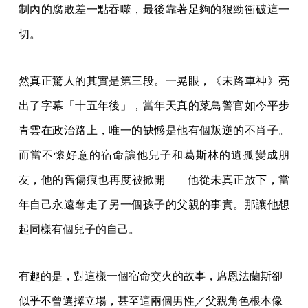
制內的腐敗差一點吞噬，最後靠著足夠的狠勁衝破這一
切。
然真正驚人的其實是第三段。一晃眼，《末路車神》亮
出了字幕「十五年後」，當年天真的菜鳥警官如今平步
青雲在政治路上，唯一的缺憾是他有個叛逆的不肖子。
而當不懷好意的宿命讓他兒子和葛斯林的遺孤變成朋
友，他的舊傷痕也再度被掀開——他從未真正放下，當
年自己永遠奪走了另一個孩子的父親的事實。那讓他想
起同樣有個兒子的自己。
有趣的是，對這樣一個宿命交火的故事，席恩法蘭斯卻
似乎不曾選擇立場，甚至這兩個男性／父親角色根本像