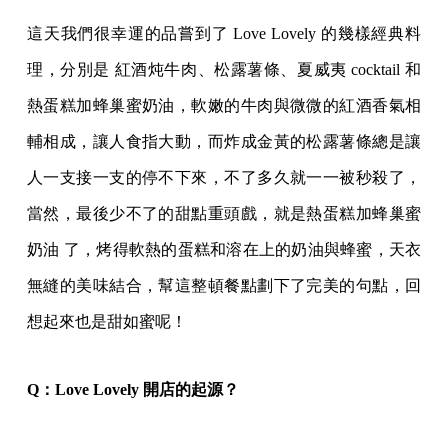
這天我們很幸運的品嘗到了 Love Lovely 的幾樣經典料
理，分別是 紅酒炖牛肉、松露薯條、夏威夷 cocktail 和
熱蛋糕加蜂巢蜜奶油，軟嫩的牛肉與微微的紅酒香氣相
輔相成，讓人食指大動，而炸成金黃的松露薯條總是讓
人一支接一支的停不下來，不了多久就一一被秒殺了，
當然，最後少不了的甜點重頭戲，就是熱蛋糕加蜂巢蜜
奶油 了，烤得軟熱的蛋糕和溶在上的奶油與蜂蜜，天衣
無縫的美味結合，幫這整頓餐點劃下了完美的句點，回
想起來也是甜如蜜呢！
Q：Love Lovely 開店的起源？