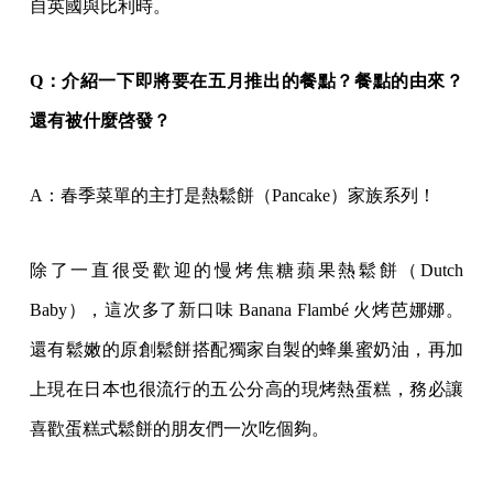
自英國與比利時。
Q：介紹一下即將要在五月推出的餐點？餐點的由來？
還有被什麼啓發？
A：春季菜單的主打是熱鬆餅（Pancake）家族系列！
除了一直很受歡迎的慢烤焦糖蘋果熱鬆餅（Dutch
Baby），這次多了新口味 Banana Flambé 火烤芭娜娜。
還有鬆嫩的原創鬆餅搭配獨家自製的蜂巢蜜奶油，再加
上現在日本也很流行的五公分高的現烤熱蛋糕，務必讓
喜歡蛋糕式鬆餅的朋友們一次吃個夠。