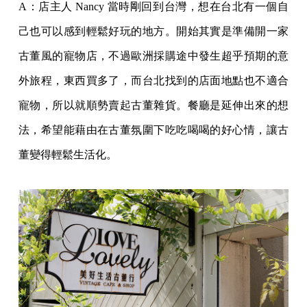
A：店主人 Nancy 當時剛回到台灣，想在台北有一個自
己也可以感到輕鬆好玩的地方。開始其實是準備開一家
古董風的寵物店，不過歐洲採購途中發生超乎預期的意
外旅程，東西買多了，而台北找到的店面地點也不適合
寵物，所以就順勢賣起古董雜貨。餐廳是延伸出來的想
法，希望能藉由在古董氛圍下吃吃喝喝的好心情，讓古
董變得輕鬆生活化。