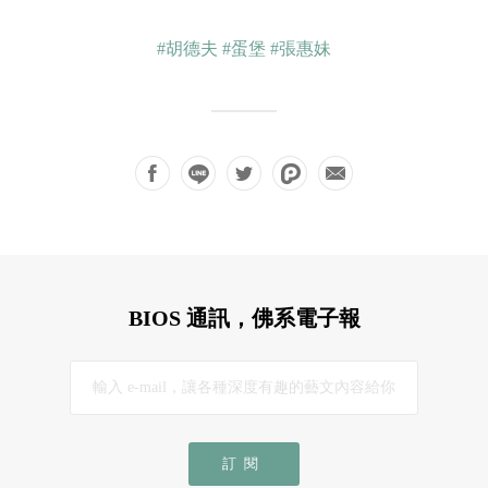
#胡德夫
#蛋堡
#張惠妹
BIOS 通訊，佛系電子報
訂閱