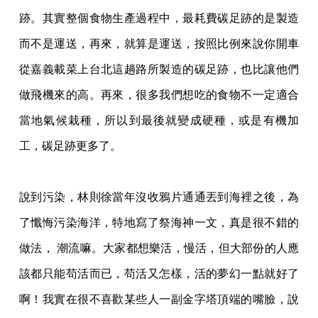
跡。其實整個食物生
產過程中，最耗費碳足跡的是製造
而不是運送，再來，就算是運送，按照比例來說你開車
從
嘉義載菜上台北這趟路所製造的碳足跡，也比讓他們
做飛機來的高。再來，很多我們想吃的
食物不一定適合
當地氣候栽種，所以到最後就變成硬種，或是有機加
工，碳足跡更多了。
說到污染，林則徐當年沒收鴉片通通丟到海裡之後，為
了懺悔污染海洋，特地寫了祭海神一
文，真是很不錯的
做法， 潮流嘛。大家都想樂活，慢活，但大部份的人應
該都只能苟活而已，苟活又怎樣，活的夢幻
一點就好了
啊！我實在很不喜歡某些人一副金字塔頂端的嘴臉，說