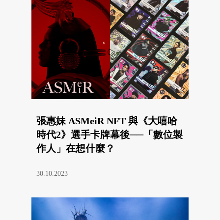
張惠妹 ASMeiR NFT 與《大嘻哈
時代2》選手卡牌幕後──「數位製
作人」在想什麼？
30.10.2023