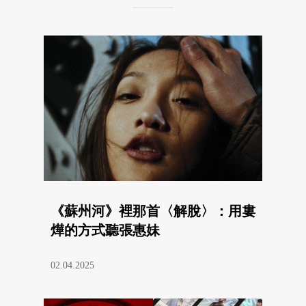
《蘇州河》裡那首〈解脫〉：用婁
燁的方式聽張惠妹
02.04.2025