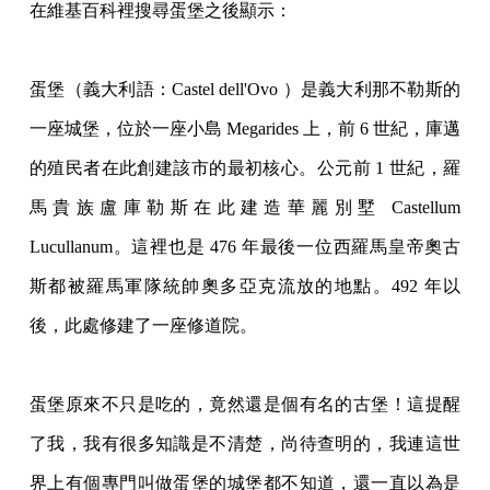
在維基百科裡搜尋蛋堡之後顯示：
蛋堡（義大利語：Castel dell'Ovo ）是義大利那不勒斯的
一座城堡，位於一座小島 Megarides 上，
前 6 世紀，庫邁
的殖民者在此創建該市的最初核心。公元前 1 世紀，羅
馬貴族盧庫勒斯在
此建造華麗別墅 Castellum
Lucullanum。這裡也是 476 年最後一位西羅馬皇帝奧古
斯都被羅馬
軍隊統帥奧多亞克流放的地點。492 年以
後，此處修建了一座修道院。
蛋堡原來不只是吃的，竟然還是個有名的古堡！這提醒
了我，我有很多知識是不清楚，尚待
查明的，我連這世
界上有個專門叫做蛋堡的城堡都不知道，還一直以為是