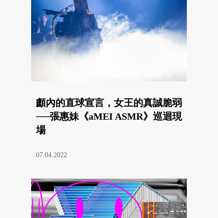
顱內的直球宣言，女王的真誠脆弱
──張惠妹《aMEI ASMR》巡迴現
場
07.04.2022