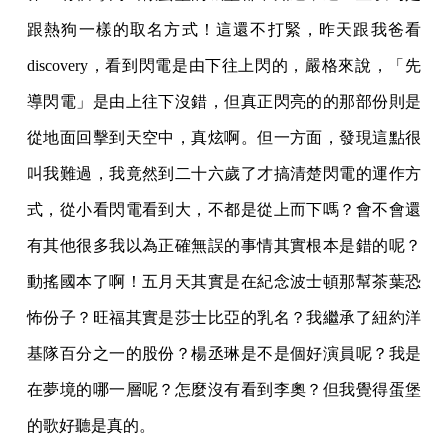
跟熱狗一樣的取名
方式！這還不打緊，昨天跟我爸看
discovery，看到閃電是由下往上閃的，嚴格來
說，「先
導閃電」是由上往下沒錯，但真正閃亮的的那部份則是
從地面回擊到天空中，真炫
啊。但一方面，發現這點很
叫我難過，我竟然到二十六歲了才搞清楚閃電的運作方
式，從小
看閃電看到大，不都是從上而下嗎？會不會還
有其他很多我以為正確無誤的事情其實根本是
錯的呢？
動搖國本了啊！五月天其實是在紀念波士頓那幫茶葉恐
怖份子？旺福其實是莎士比
亞的乳名？我繼承了紐約洋
基隊百分之一的股份？楊丞琳是不是個好演員呢？我是
在夢境的哪一層呢？
怎麼沒有看到李奧？但我覺得蛋堡
的歌好聽是真的。