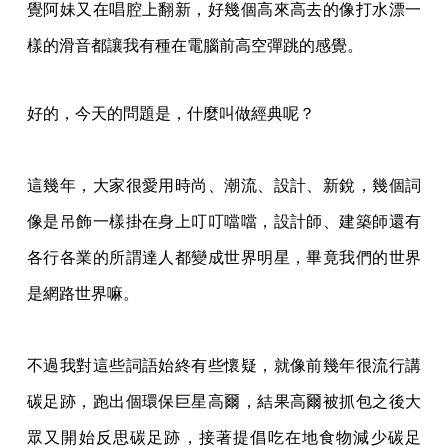
覺阿妹又在唱腔上翻新，好幾個高來高去的像打水漂一
樣的滑音都讓我有種
在電腦前高空彈跳的感覺。
好的，今天的問題是，什麼叫做經典呢？
這幾年，大家很愛用時尚、潮流、設計、新銳，幾個詞
像是吊飾一樣掛在身上叮叮噹噹，設
計師、建築師還有
各行各業的所謂達人都變成世界明星，畢竟我們的世界
是網路世界嘛。
不過我對這些詞語始終有些懷疑，就像前幾年很流行講
碳足跡，跑出個環保巨星高爾，結果
高爾被抓包之後大
眾又開始反思碳足跡，接著提倡吃在地食物減少碳足