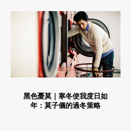
黑色憂莫｜寒冬使我度日如
年：莫子儀的過冬策略