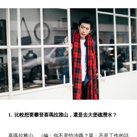
1. 比較想要攀登喜瑪拉雅山，還是去大堡礁潛水？
喜瑪拉雅山。（編：你不是怕冷嗎？莫：不是工作的話