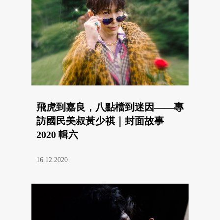
飛虎到嘉良，八點檔到迷因——專
訪國民美叔黃少祺｜封面故事
2020 輯六
16.12.2020