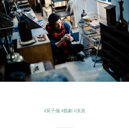
#莫子儀
#戲劇
#演員