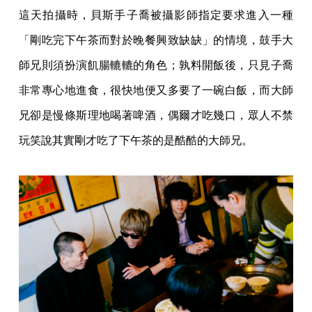
這天拍攝時，貝斯手子喬被攝影師指定要求進入一種
「剛吃完下午茶而對於晚餐興致缺缺」的情境，鼓手大
師兄則須扮演飢腸轆轆的角色；孰料開飯後，只見子喬
非常專心地進食，很快地便又多要了一碗白飯，而大師
兄卻是慢條斯理地喝著啤酒，偶爾才吃幾口，眾人不禁
玩笑說其實剛才吃了下午茶的是酷酷的大師兄。