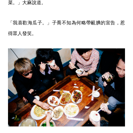
菜。」大麻說道。
「我喜歡海瓜子。」子喬不知為何略帶靦腆的宣告，惹
得眾人發笑。