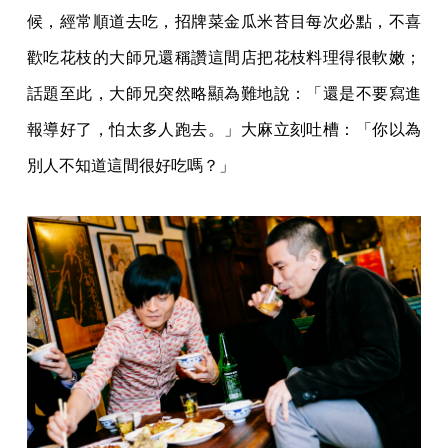
候，經常順道去吃，招牌菜金瓜米苔目每次必點，不喜
歡吃花枝的大師兄還稱讚這間店把花枝料理得很軟嫩；
話題至此，大師兄突然略顯為難地說：「還是不要寫進
報導好了，怕太多人跑去。」大麻立刻吐槽：「你以為
別人不知道這間很好吃嗎？」