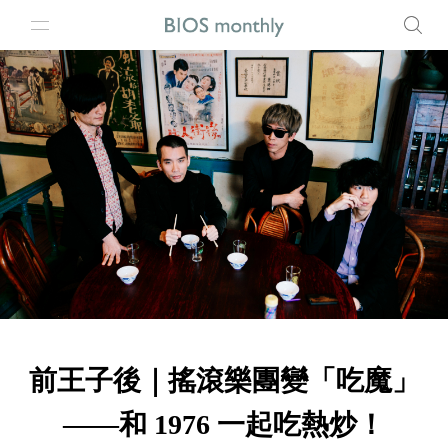
前王子後｜搖滾樂團變「吃魔」
——和 1976 一起吃熱炒！