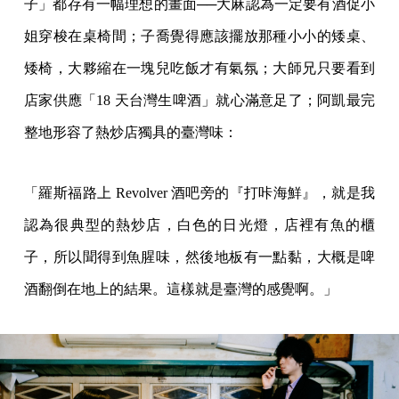
子」都存有一幅理想的畫面──大麻認為一定要有酒促小
姐穿梭在桌椅間；子喬覺得應該擺放那種小小的矮桌、
矮椅，大夥縮在一塊兒吃飯才有氣氛；大師兄只要看到
店家供應「18 天台灣生啤酒」就心滿意足了；阿凱最完
整地形容了熱炒店獨具的臺灣味：
「羅斯福路上 Revolver 酒吧旁的『打咔海鮮』，就是我
認為很典型的熱炒店，白色的日光燈，店裡有魚的櫃
子，所以聞得到魚腥味，然後地板有一點黏，大概是啤
酒翻倒在地上的結果。這樣就是臺灣的感覺啊。」