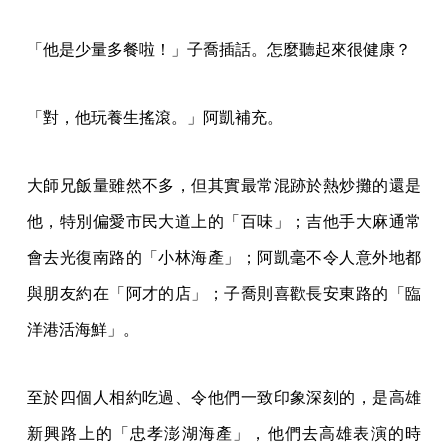
「他是少量多餐啦！」子喬插話。怎麼聽起來很健康？
「對，他玩養生搖滾。」阿凱補充。
大師兄飯量雖然不多，但其實最常混跡於熱炒攤的還是
他，特別偏愛市民大道上的「百味」；吉他手大麻通常
會去光復南路的「小林海產」；阿凱毫不令人意外地都
與朋友約在「阿才的店」；子喬則喜歡長安東路的「臨
洋港活海鮮」。
至於四個人相約吃過、令他們一致印象深刻的，是高雄
新興路上的「忠孝澎湖海產」，他們去高雄表演的時