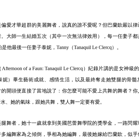
是偏愛才華超群的美麗舞者，說真的誰不愛呢？但巴蘭欽嚴以律
者。大師一生結婚五次（其中一次無法律效用），每一任妻子都
最後一任妻子泰妮，Tanny（Tanaquil Le Clercq）。
rnoon of a Faun: Tanaquil Le Clercq）紀錄片講的是女神級的
q （暱稱泰妮）畢生藝術成就、感情生活，以及最終奪走她雙腿的骨
片的開頭便直接了當地說了：你怎麼可能不愛上共舞的舞者？你
汗水、她的氣味，跟她共舞，雙人舞一定要有愛。
長腿舞者，她十一歲就拿到美國芭蕾舞學院的獎學金，一路閃耀
許多編舞家為之傾倒，爭相為她編舞，最後她嫁給巴蘭欽，似乎