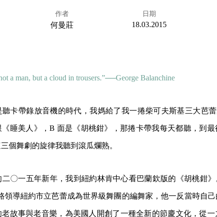
作者
日期
18.03.2015
何曼莊
not a man, but a cloud in trousers.”──George Balanchine
是聽卡帶錄放音機的時代，我媽給了我一捲柴可夫斯基三大芭蕾
跟《睡美人》，B 面是《胡桃鉗》，那捲卡帶我每天都聽，到最
這三個舞劇的旋律我聽到滾瓜爛熟。
二〇一五年新年，我到紐約林肯中心看巴蘭欽版的《胡桃鉗》。巴
ne）是一路領導紐約市立芭蕾成為世界級舞團的編舞家，他一反當時自
的老故事與老音樂，為美國人開創了一種全新的節慶文化，從一