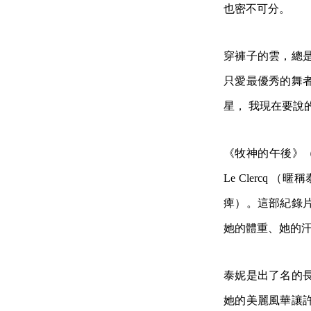
也密不可分。
穿褲子的雲，總
只愛最優秀的舞
星， 我現在要說的是他
《牧神的午後》（Afte
Le Clerc
痺）。這部紀錄
她的體重、她的
泰妮是出了名的
她的美麗風華讓