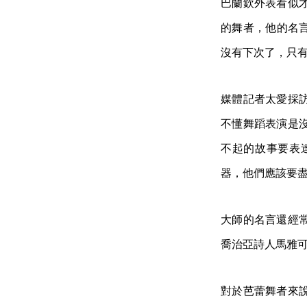
巴蘭欽外表看似
的舞者，他的名言
沒有下次了，只
媒體記者太愛採
不懂舞蹈表演是
不起的故事要表
器，他們應該要
大師的名言還經
喬治亞詩人馬雅
對於芭蕾舞者來