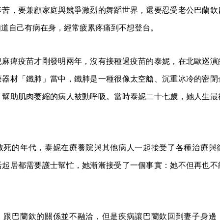
辛苦，要兼顧家庭與競爭激烈的舞蹈世界，還要忍受老公巴蘭欽
知道自己有病在身，經常疲累疼痛到不想登台。
兒麻痺疫苗才剛發明兩年，沒有接種過疫苗的泰妮，在北歐巡演
療器材「鐵肺」當中，鐵肺是一種很像太空艙、沉重冰冷的密閉
，幫助肌肉萎縮的病人被動呼吸。當時泰妮二十七歲，她人生最
致死的年代，泰妮在療養院與其他病人一起接受了各種治療與
活起居都需要護士幫忙，她漸漸接受了一個事實：她不但再也不
，跟巴蘭欽的關係並不融洽，但是疾病讓巴蘭欽回到妻子身邊