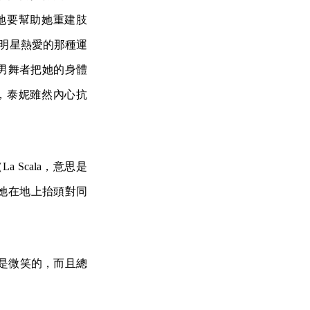
地要幫助她重建肢
塢明星熱愛的那種運
由男舞者把她的身體
，泰妮雖然內心抗
Scala，意思是
倒，她在地上抬頭對同
是微笑的，而且總