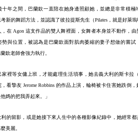
後十年之間，巴蘭欽一直陪在她身邊照顧她，並總是非常積極
考新的舞蹈方法，並認識了彼拉提斯先生（Pilates，就是好萊
，在 Agon 這支作品的雙人舞裡面，女舞者本身並不動作，
姿勢與位置，被認為是巴蘭欽面對肌肉萎縮的妻子想做的嘗試
巴蘭欽老師會強力執行。
家裡等女傭上班，才能處理生活瑣事，她去義大利的斯卡拉（La 
看摯友 Jerome Robbins 的作品上演，輪椅被卡住害她跌
快他媽的把我弄起來。」
大利的留影，或是她接下來人生中的各種影像紀錄中，她經常都
那麼美麗。