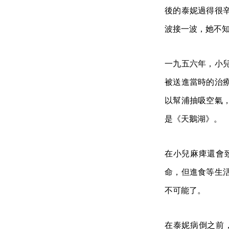
後的泰妮過得很
波接一波，她不
一九五六年，小
被送進當時的治
以幫浦抽吸空氣
是《天鵝湖》。
在小兒麻痺還會
命，但進食等生
不可能了。
在泰妮病倒之前