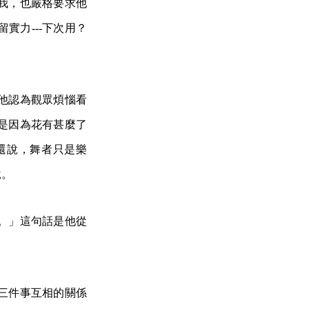
我，也嚴格要求他
實力---下次用？
他認為觀眾煩惱看
是因為花有甚麼了
還說，舞者只是樂
說。
。」這句話是他從
三件事互相的關係