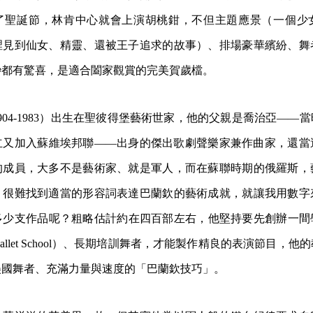
了聖誕節，林肯中心就會上演胡桃鉗，不但主題應景（一個少
裡見到仙女、精靈、還被王子追求的故事）、排場豪華繽紛、舞
秒都有驚喜，是適合闔家觀賞的完美賀歲檔。
904-1983）出生在聖彼得堡藝術世家，他的父親是喬治亞——
立又加入蘇維埃邦聯——出身的傑出歌劇聲樂家兼作曲家，還當
的成員，大多不是藝術家、就是軍人，而在蘇聯時期的俄羅斯，
。很難找到適當的形容詞表達巴蘭欽的藝術成就，就讓我用數字
多少支作品呢？粗略估計約在四百部左右，他堅持要先創辦一間
n Ballet School）、長期培訓舞者，才能製作精良的表演節目
美國舞者、充滿力量與速度的「巴蘭欽技巧」。