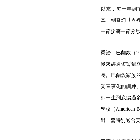
以來，每一年到
真，到奇幻世界
一節接著一節分
喬治．巴蘭欽（1
後來經過短暫獨
長。巴蘭欽家族
受軍事化的訓練
師一生到底編過
學校（America
出一套特別適合