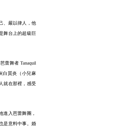
己、嚴以律人，他
是舞台上的超級巨
芭蕾舞者 Tanaquil
髓灰白質炎（小兒麻
人就在那裡，感受
地進入芭蕾舞團，
也是意料中事。婚