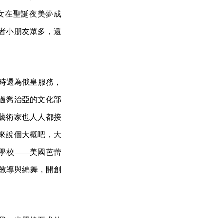
女在聖誕夜美夢成
者小朋友眾多，還
當時還為俄皇服務，
過喬治亞的文化部
藝術家也人人都接
來說個大概吧，大
學校——美國芭蕾
，他的教導與編舞，開創