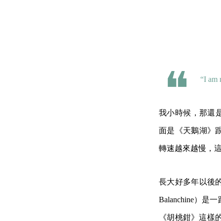
“I am 
我小時候，那還
面是《天鵝湖》
轉速越來越慢，
長大好多年以後的
Balanchi
《胡桃鉗》這樣