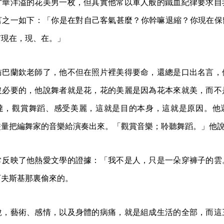
才華洋溢的花美男一枚，但其實他常以軍人般的鐵血紀律要求自
之一如下：「你是在對自己客氣甚麼？你幹嘛退縮？你現在保留
有現在，現、在。」
訪巴蘭欽老師了，他不但在照片裡美得要命，還總是口出名言，
沒必要的，他說舞者就是花，花的美麗是因為花本來就美，而不
達，觀賞舞蹈、感受美麗，這就是目的本身，這就是原因。他
盡量把編舞家的音樂給演奏出來。「觀賞音樂；聆聽舞蹈。」他
常反映了他熱愛文學的證據：「我不是人，只是一朵穿褲子的雲
可夫斯基那裏偷來的。
說，藝術、感情，以及身體的病痛，就是組成生活的全部，而這