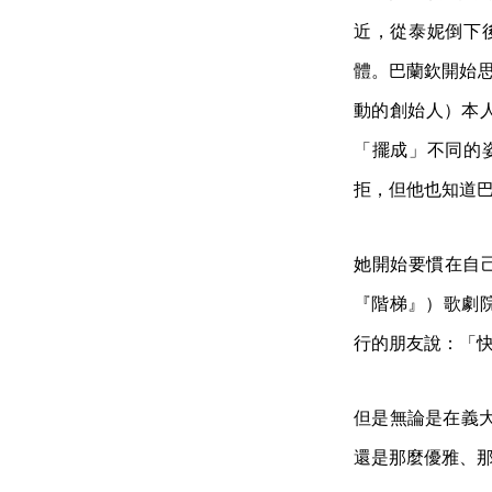
近，從泰妮倒下
體。巴蘭欽開始思
動的創始人）本人
「擺成」不同的
拒，但他也知道
她開始要慣在自己
『階梯』）歌劇院，
行的朋友說：「
但是無論是在義
還是那麼優雅、