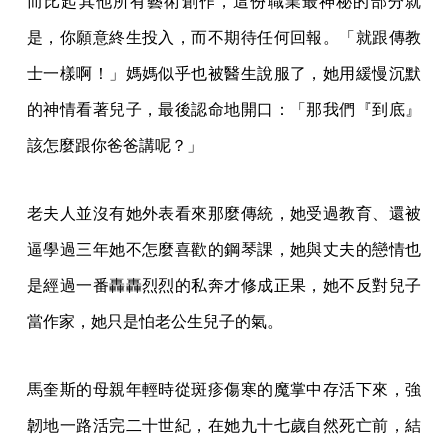
而比起其他所有藝術創作，這份職業最神秘的部分就
是，你願意終生投入，而不期待任何回報。「就跟傳教
士一樣啊！」媽媽似乎也被醫生說服了，她用緩慢沉默
的神情看著兒子，最後認命地開口：「那我們『到底』
該怎麼跟你爸爸講呢？」
老夫人並沒有她外表看來那麼傳統，她受過教育、還被
逼學過三年她不怎麼喜歡的鋼琴課，她與丈夫的戀情也
是經過一番轟轟烈烈的私奔才修成正果，她不反對兒子
當作家，她只是怕老公生兒子的氣。
馬奎斯的母親年輕時從斑疹傷寒的魔掌中存活下來，強
韌地一路活完二十世紀，在她九十七歲自然死亡前，結