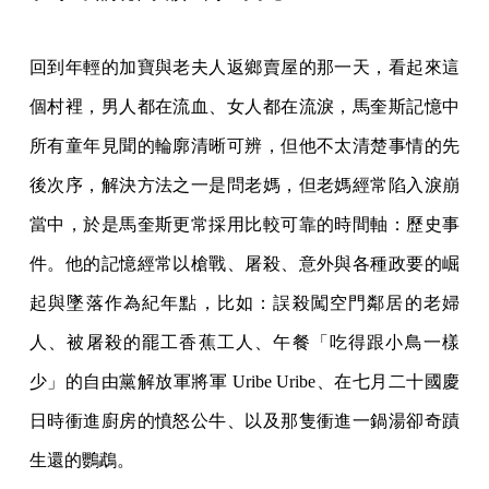
回到年輕的加寶與老夫人返鄉賣屋的那一天，看起來這
個村裡，男人都在流血、女人都在流淚，馬奎斯記憶中
所有童年見聞的輪廓清晰可辨，但他不太清楚事情的先
後次序，解決方法之一是問老媽，但老媽經常陷入淚崩
當中，於是馬奎斯更常採用比較可靠的時間軸：歷史事
件。他的記憶經常以槍戰、屠殺、意外與各種政要的崛
起與墜落作為紀年點，比如：誤殺闖空門鄰居的老婦
人、被屠殺的罷工香蕉工人、午餐「吃得跟小鳥一樣
少」的自由黨解放軍將軍 Uribe Uribe、在七月二十國慶
日時衝進廚房的憤怒公牛、以及那隻衝進一鍋湯卻奇蹟
生還的鸚鵡。