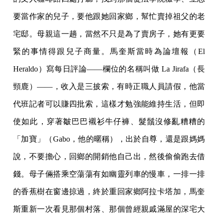
要當作家的兒子，要他跟她回家鄉，幫忙賣掉祖父的老
宅邸。母親這一趟，當然不只是為了賣房子，她有更要
緊的事情得跟兒子商量。馬奎斯當時為論壇報（El
Heraldo）寫每日評論——欄位的名稱叫做 La Jirafa（長
頸鹿）——，收入是三披索，有時正職人員請假，他當
代班記者可以賺四批索，這樣才勉強能維持生活，但即
使如此，穿著皺巴巴襯衫牛仔褲、髮鬚沒修亂糟糟的
「加寶」（Gabo，他的暱稱），出於自尊，還是跟媽媽
說，不要擔心，回鄉的開銷他自己出，然後偷偷跑去借
錢。母子倆搭乘空蕩蕩有如幽靈列車的慢車，一排一排
的香蕉樹在窗邊掠過，終於重回家鄉阿拉卡塔加，馬奎
斯重新一次看見那個村落、那個曾經親戚滿屋的深宅大