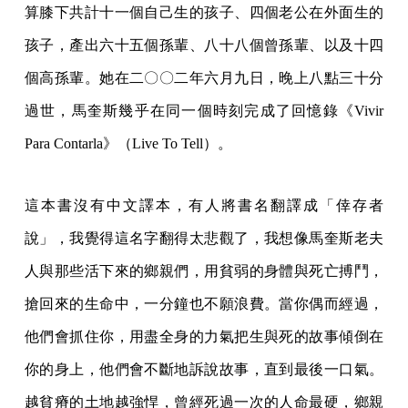
算膝下共計十一個自己生的孩子、四個老公在外面生的
孩子，產出六十五個孫輩、八十八個曾孫輩、以及十四
個高孫輩。她在二〇〇二年六月九日，晚上八點三十分
過世，馬奎斯幾乎在同一個時刻完成了回憶錄《Vivir
Para Contarla》（Live To Tell）。
這本書沒有中文譯本，有人將書名翻譯成「倖存者
說」，我覺得這名字翻得太悲觀了，我想像馬奎斯老夫
人與那些活下來的鄉親們，用貧弱的身體與死亡搏鬥，
搶回來的生命中，一分鐘也不願浪費。當你偶而經過，
他們會抓住你，用盡全身的力氣把生與死的故事傾倒在
你的身上，他們會不斷地訴說故事，直到最後一口氣。
越貧瘠的土地越強悍，曾經死過一次的人命最硬，鄉親