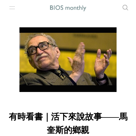
有時看書｜活下來說故事——馬
奎斯的鄉親