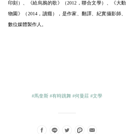
印刻）、《給烏鴉的歌》（2012，聯合文學）、《大動
物園》（2014，讀癮），是作家、翻譯、紀實攝影師、
數位媒體製作人。
#馬奎斯
#有時跳舞
#何曼莊
#文學