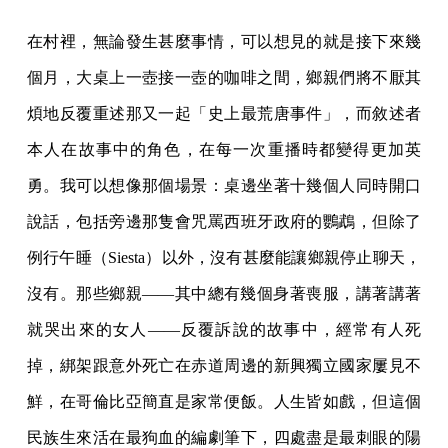
在村裡，無論發生甚麼事情，可以想見的就是接下來幾
個月，大桌上一壺接一壺的咖啡之間，鄉親們將不厭其
煩地反覆重述那又一起「史上最荒唐事件」，而敘述者
本人在故事中的角色，在每一次重播時都變得更加英
勇。我可以想像那個場景：桌邊坐著十幾個人同時開口
說話，包括旁邊那隻會咒罵西班牙政府的鸚鵡，但除了
例行午睡（Siesta）以外，沒有甚麼能讓鄉親停止聊天，
沒有。那些鄉親——其中總有幾個身著喪服，講著講著
就哭出來的女人——反覆訴說的故事中，經常有人死
掉，綁架跟意外死亡在赤道周邊的新興獨立國家屢見不
鮮，在哥倫比亞簡直是家常便飯。人生皆如戲，但這個
民族生來活在最狗血的編劇筆下，四處盡是最刺眼的陽