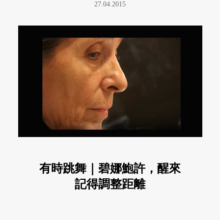
27.04.2015
有時跳舞｜碧娜鮑許，醒來
記得調整距離