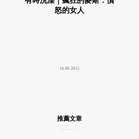
有時洗澡｜瘋狂的麥斯．憤
怒的女人
16.06.2015
推薦文章