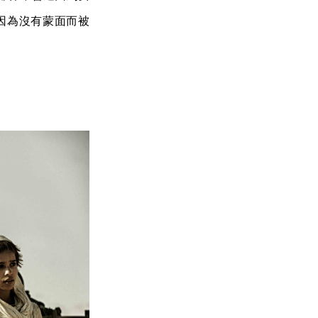
因為沒有蒙面而被