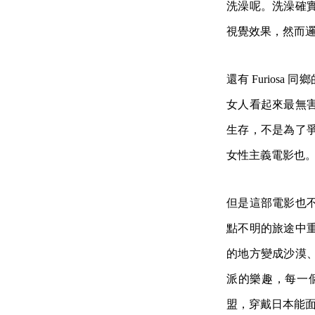
洗澡呢。洗澡確
視覺效果，然而
還有
Furiosa
同鄉
女人看起來最無
生存，不是為了
女性主義電影也
但是這部電影也
點不明的旅途中
的地方變成沙漠
派的樂趣，每一
盟，穿戴日本能