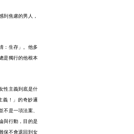
感到焦慮的男人，
情：生存」。他多
總是獨行的他根本
女性主義到底是什
主義！」的奇妙邏
並不是一項法案、
論與行動，目的是
難保不會退回到女