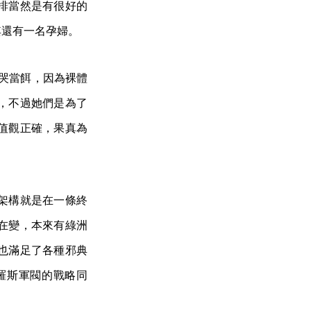
排當然是有很好的
其還有一名孕婦。
哭當餌，因為裸體
，不過她們是為了
值觀正確，果真為
架構就是在一條終
在變，本來有綠洲
也滿足了各種邪典
羅斯軍閥的戰略同