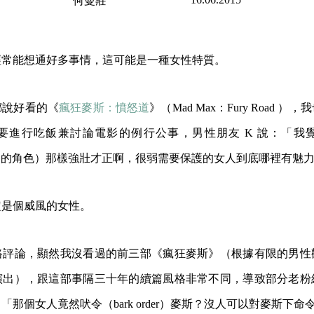
何曼莊
經常能想通好多事情，這可能是一種女性特質。
都說好看的《
瘋狂麥斯：憤怒道
》（Mad Max：Fury Road 
要進行吃飯兼討論電影的例行公事，男性朋友 K 說：「我
莎莉賽隆的角色）那樣強壯才正啊，很弱需要保護的女人到底哪裡有魅
定是個威風的女性。
路評論，顯然我沒看過的前三部《瘋狂麥斯》（根據有限的男性
演出），跟這部事隔三十年的續篇風格非常不同，導致部分老粉
：「那個女人竟然吠令（
bark order）麥斯？沒人可以對麥斯下命