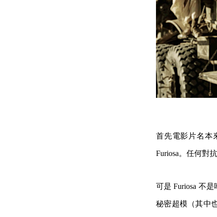
首先電影片名本來就
Furiosa。
可是
Furiosa
不是
秘密超模
（
其中