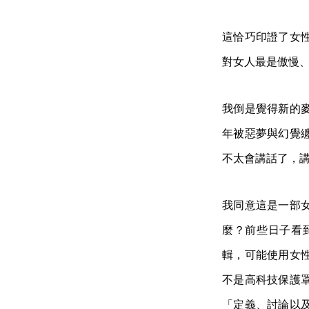
這恰巧印證了女
對女人最是傲慢
我倒是覺得新的
年被惡夢與幻覺
不太會講話了，
我同意這是一部
麼？前些日子看
輯，可能使用女
不是高科技保護
「定義、討論以