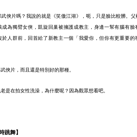
部武俠片嗎？我說的就是《笑傲江湖》，呃，只是臉比較髒。父
孩成為獨臂女俠，凱旋回巢被擁護成教主，身邊一幫有腦有臉
沒於人群前，回首給了新教主一個「我愛你，但你有更重要的
部武俠片，而且還是特別好的那種。
也老是在拍女性洗澡，為什麼呢？因為觀眾想看吧。
有時跳舞】