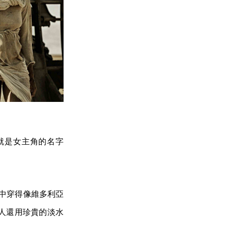
，也就是女主角的名字
中穿得像維多利亞
人還用珍貴的淡水