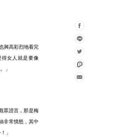
），我也興高彩烈地看完
覺得女人就是要像
力。」
觀眾證言，那是梅
絲非常憤怒，其中
令！」