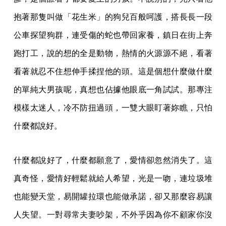
抱著那隻叫做「花生米」的狗兒百般呵護，搭長長一段
公車探望狗群，連受傷的蛇也帶回家養，鎮日在街上奔
跑打工，說的想的全是動物，熱情的火源源不絕，看著
看著就忍不住想伸手揉捏他的頭。這是個想什麼做什麼
的單純大男孩呢，真想也佔據他眼底一角試試。那專注
模樣太迷人，冷不防扭過頭，一雙大眼盯著妳瞧，只怕
什麼都說好。
什麼都說好了，什麼都願意了，愛情卻忽然消失了。這
真奇怪，愛情好輕鬆就給人希望，光是一吻，連垃圾堆
也能變天堂，易開罐拉環也能做承諾，卻又那麼容易讓
人失望。一對尋常夫妻吵架，不外乎因為你不顧家你沒