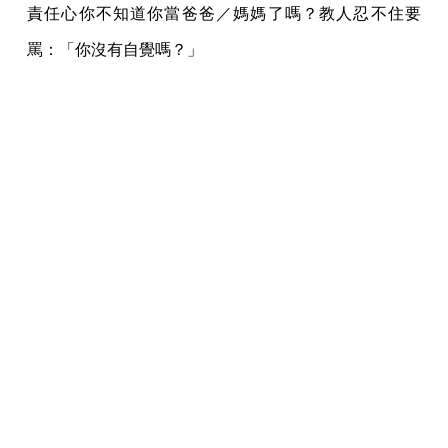
責任心你不知道你當爸爸／媽媽了嗎？教人忍不住要
罵：「你沒有自覺嗎？」