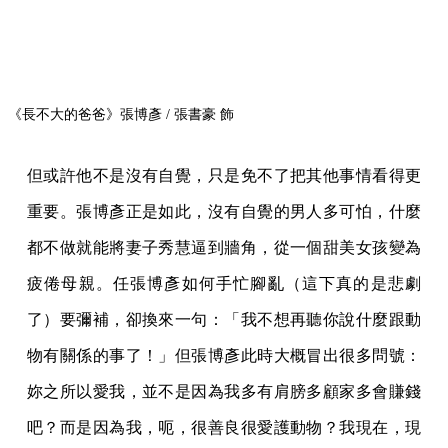
《長不大的爸爸》張博彥 / 張書豪 飾
但或許他不是沒有自覺，只是免不了把其他事情看得更
重要。張博彥正是如此，沒有自覺的男人多可怕，什麼
都不做就能將妻子秀慧逼到牆角，從一個甜美女孩變為
疲倦母親。任張博彥如何手忙腳亂（這下真的是悲劇
了）要彌補，卻換來一句：「我不想再聽你說什麼跟動
物有關係的事了！」但張博彥此時大概冒出很多問號：
妳之所以愛我，並不是因為我多有肩膀多顧家多會賺錢
吧？而是因為我，呃，很善良很愛護動物？我現在，現