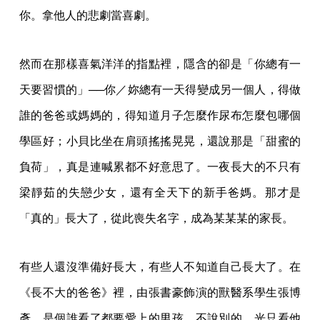
你。拿他人的悲劇當喜劇。
然而在那樣喜氣洋洋的指點裡，隱含的卻是「你總有一
天要習慣的」──你／妳總有一天得變成另一個人，得做
誰的爸爸或媽媽的，得知道月子怎麼作尿布怎麼包哪個
學區好；小貝比坐在肩頭搖搖晃晃，還說那是「甜蜜的
負荷」，真是連喊累都不好意思了。一夜長大的不只有
梁靜茹的失戀少女，還有全天下的新手爸媽。那才是
「真的」長大了，從此喪失名字，成為某某某的家長。
有些人還沒準備好長大，有些人不知道自己長大了。在
《長不大的爸爸》裡，由張書豪飾演的獸醫系學生張博
彥，是個誰看了都要愛上的男孩。不說別的，光只看他