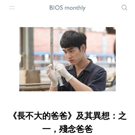
《長不大的爸爸》及其異想：之
一，殘念爸爸