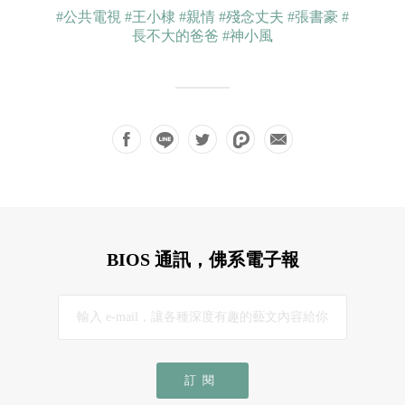
#公共電視
#王小棣
#親情
#殘念丈夫
#張書豪
#
長不大的爸爸
#神小風
BIOS 通訊，佛系電子報
訂閱