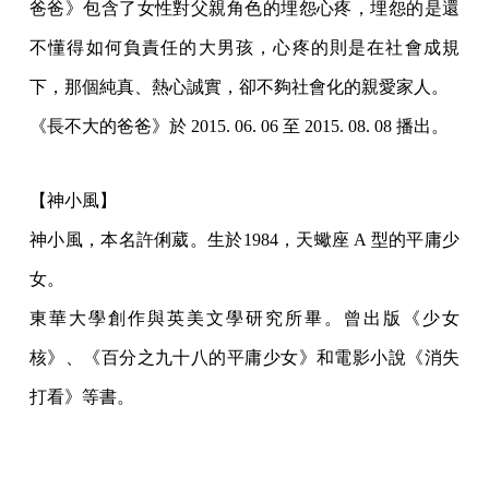
爸爸》包含了女性對父親角色的埋怨心疼，埋怨的是還
不懂得如何負責任的大男孩，心疼的則是在社會成規
下，那個純真、熱心誠實，卻不夠社會化的親愛家人。
《長不大的爸爸》於 2015. 06. 06 至 2015. 08. 08 播出。
【神小風】
神小風，本名許俐葳。生於1984，天蠍座 A 型的平庸少
女。
東華大學創作與英美文學研究所畢。曾出版《少女
核》、《百分之九十八的平庸少女》和電影小說《消失
打看》等書。