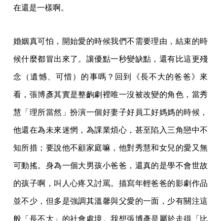
在還是一樣啊。
婚姻真可怕，開始愛的時候我們不需要理由，結束的時
候什麼都冒出來了。讓優點一秒變缺點，還有比這更殘
念（遺憾、可惜）的事嗎？回到《長不大的爸爸》來
看，張博彥其實是整齣劇裡唯一沒被改變的角色，當秀
慧「理所當然」扮演一個好妻子好員工好媽媽的時候，
他還在為未來迷惘，為課業煩心，甚至陷入三角戀中不
知所措；要說他不顧家庭嘛，他對秀慧和女兒的愛又無
可動搖。身為一個大男孩小爸爸，還真的是學不會世故
的孩子啊，叫人心疼又討罵。描寫年輕爸爸的影劇作品
並不少，但多是強調其溫馨與父愛的一面，少有關注這
般「長不大」的社會處境。我想張博彥是屬於走得「比