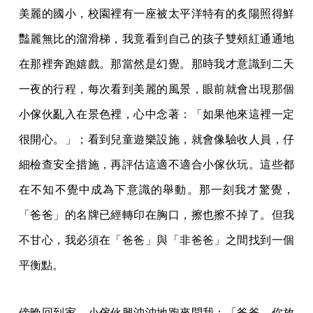
美麗的國小，校園裡有一座被太平洋特有的炙陽照得鮮
豔麗無比的溜滑梯，我竟看到自己的孩子雙頰紅通通地
在那裡奔跑嬉戲。那當然是幻覺。那時我才意識到二天
一夜的行程，每次看到美麗的風景，眼前就會出現那個
小傢伙亂入在景色裡，心中念著：「如果他來這裡一定
很開心。」；看到兒童遊樂設施，就會像驗收人員，仔
細檢查安全措施，再評估這適不適合小傢伙玩。這些都
在不知不覺中成為下意識的舉動。那一刻我才驚覺，
「爸爸」的名牌已經轉印在胸口，擦也擦不掉了。但我
不甘心，我必須在「爸爸」與「非爸爸」之間找到一個
平衡點。
傍晚回到家，小傢伙興沖沖地跑來問我：「爸爸，你放