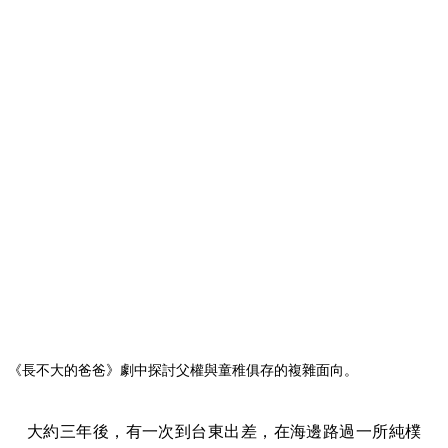
《長不大的爸爸》劇中探討父權與童稚俱存的複雜面向。
大約三年後，有一次到台東出差，在海邊路過一所純樸