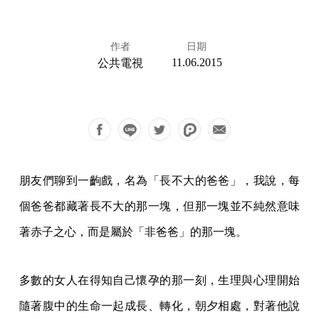
作者
日期
11.06.2015
公共電視
朋友們聊到一齣戲，名為「長不大的爸爸」，我說，每
個爸爸都藏著長不大的那一塊，但那一塊並不純然意味
著赤子之心，而是屬於「非爸爸」的那一塊。
多數的女人在得知自己懷孕的那一刻，生理與心理開始
隨著腹中的生命一起成長、轉化，朝夕相處，對著他說