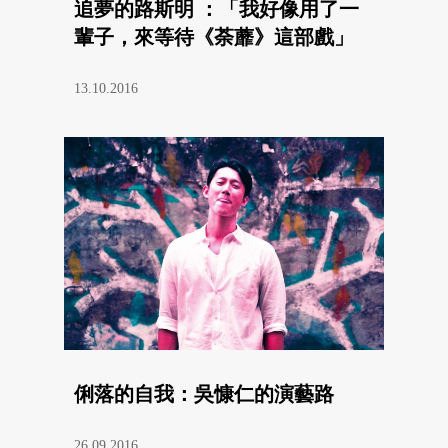
追夢的路斯明 ：「我好像用了一
輩子，來等待《荼蘼》這部戲」
13.10.2016
俐落的自我：吳慷仁的演藝路
26.09.2016