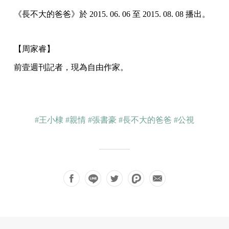
《長不大的爸爸》於 2015. 06. 06 至 2015. 08. 08 播出。
【周家睿】
前壹週刊記者，現為自由作家。
#王小棣
#親情
#張書豪
#長不大的爸爸
#公視