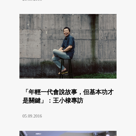
「年輕一代會說故事，但基本功才
是關鍵」：王小棣專訪
05.09.2016