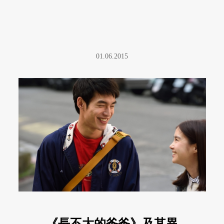
01.06.2015
《長不大的爸爸》及其異