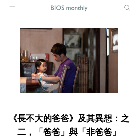
《長不大的爸爸》及其異想：之
二，「爸爸」與「非爸爸」