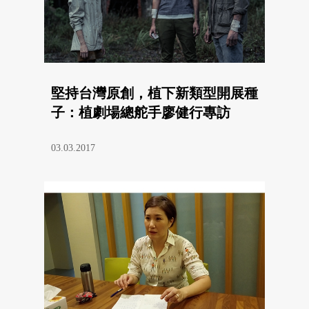
堅持台灣原創，植下新類型開展種
子：植劇場總舵手廖健行專訪
03.03.2017