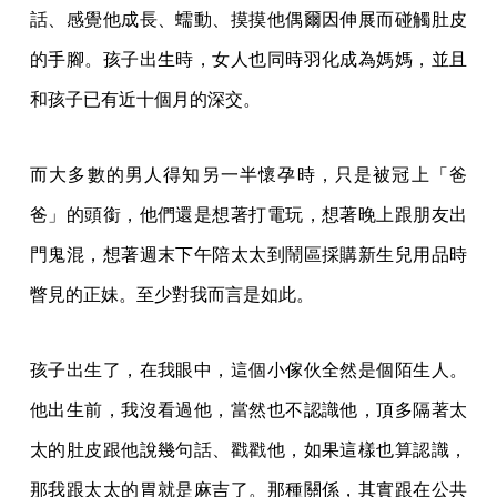
話、感覺他成長、蠕動、摸摸他偶爾因伸展而碰觸肚皮
的手腳。孩子出生時，女人也同時羽化成為媽媽，並且
和孩子已有近十個月的深交。
而大多數的男人得知另一半懷孕時，只是被冠上「爸
爸」的頭銜，他們還是想著打電玩，想著晚上跟朋友出
門鬼混，想著週末下午陪太太到鬧區採購新生兒用品時
瞥見的正妹。至少對我而言是如此。
孩子出生了，在我眼中，這個小傢伙全然是個陌生人。
他出生前，我沒看過他，當然也不認識他，頂多隔著太
太的肚皮跟他說幾句話、戳戳他，如果這樣也算認識，
那我跟太太的胃就是麻吉了。那種關係，其實跟在公共