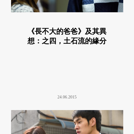
《長不大的爸爸》及其異
想：之四，土石流的緣分
24.06.2015