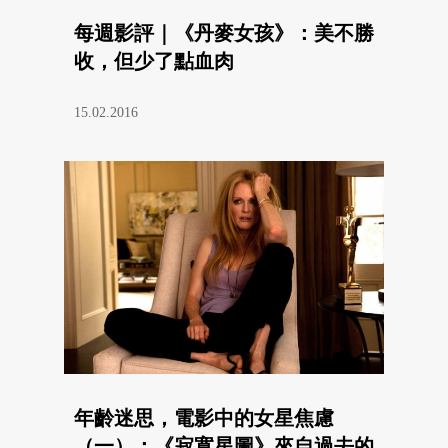
每週影評｜《丹麥女孩》：美不勝
收，但少了點血肉
15.02.2016
年齡迷思，電影中的女星焦慮
（一）：《寂寞星圖》來自過去的