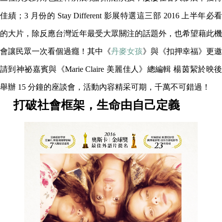
佳績；3 月份的 Stay Different 影展特選這三部 2016 上半年必看
的大片，除反應台灣近年最受大眾關注的話題外，也希望藉此機
會讓民眾一次看個過癮！其中《
丹麥女孩
》與《扣押幸福》更邀
請到神祕嘉賓與《Marie Claire 美麗佳人》總編輯 楊茵絜於映後
舉辦 15 分鐘的座談會，活動內容精采可期，千萬不可錯過！
打破社會框架，生命由自己定義