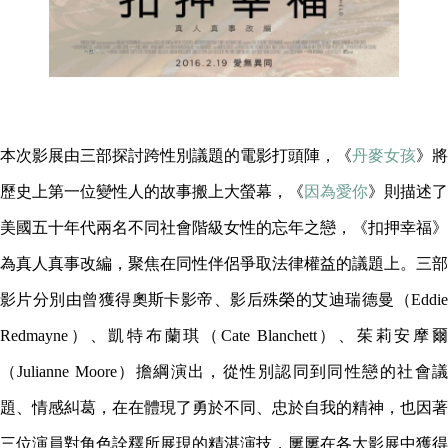
本次影展由三部探討跨性別議題的電影打頭陣，《
丹麥女孩
》將
歷史上第一位變性人的故事搬上大螢幕，《
因為愛你
》則描述了
美國五十年代兩名不同社會階級女性的忘年之戀，《扣押幸福》
為真人真事改編，聚焦在同性伴侶爭取法律權益的議題上。三部
影片分別由曾獲得奧斯卡影帝、影后殊榮的艾迪瑞德曼（Eddie
Redmayne）、凱特布蘭琪（Cate Blanchett）、茱莉安摩爾
（Julianne Moore）擔綱演出，從性別認同到同性戀的社會議
題、情感糾葛，在在體現了勇於不同、忠於自我的精神，也因著
三位演員對角色詮釋所展現的精湛演技，屢屢在各大影展中獲得