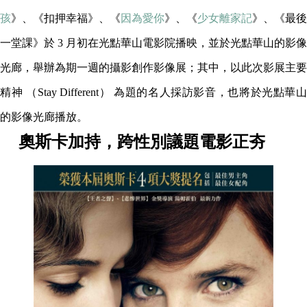
孩
》、《扣押幸福》、《
因為愛你
》、《
少女離家記
》、《最後
一堂課》於 3 月初在光點華山電影院播映，並於光點華山的影像
光廊，舉辦為期一週的攝影創作影像展；其中，以此次影展主要
精神 （Stay Different） 為題的名人採訪影音，也將於光點華山
的影像光廊播放。
奧斯卡加持，跨性別議題電影正夯