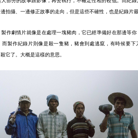
起大部分的故事跟影像，再去執行，不確定性相對較低。而紀錄
一邊拍攝、一邊修正故事的走向，但是這些不確性，也是紀錄片
，製作劇情片就像是在處理一塊豬肉，它已經準備好在那邊等你
；而製作紀錄片則像是殺一隻豬，豬會到處逃竄，有時候要下
不殺它了。大概是這樣的意思。