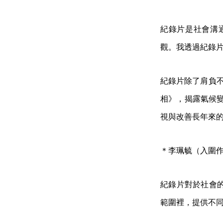
紀錄片是社會溝
觀。我透過紀錄
紀錄片除了肩負不
相》，揭露氣候變
視與改善長年來
＊李珮毓（入圍
紀錄片對於社會
範圍裡，提供不