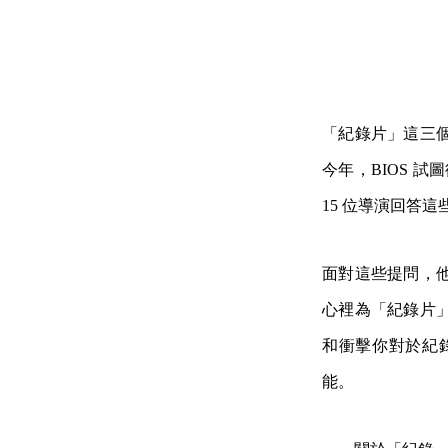
「紀錄片」這三
今年，BIOS 
15 位導演回答
面對這些提問，
心裡為「紀錄片
和衝擊你對於紀
能。