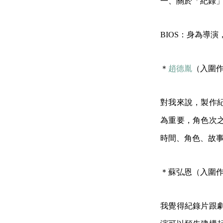
一、關於「紀錄
BIOS：身為導
＊
趙德胤
（入圍
對我來說，製作
為重要，角色次
時間、角色、故
＊蘇弘恩（入圍
我覺得紀錄片跟