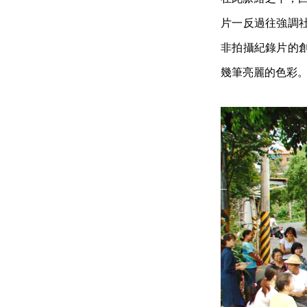
片一反過往強調
非拍攝紀錄片的
幾筆亮麗的色彩