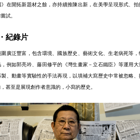
国》在開拓新題材之餘，亦持續推陳出新，在美學呈現形式、拍
的嘗試。
・紀錄片
範圍廣泛豐富，包含環境、國族歷史、藝術文化、生老病死等，
品，例如郭亮吟、藤田修平的《灣生畫家－立石鐵臣》等運用大
再製、動畫等實驗性的手法再現，以填補大寫歷史中常被忽略、
的，甚至是展現創作者意識的，小寫的歷史。