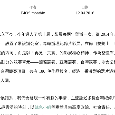
作者
日期
BIOS monthly
12.04.2016
98 年成立至今，今年邁入了第十屆，影展每兩年舉辦一次。從 2014
下，設置了常設辦公室，專職辦理紀錄片影展。在節目規劃上，
選的方向，而是以「再見・真實」的影展核心精神，作為整體單
為劃分的競賽單元——國際競賽、亞洲競賽、台灣競賽，則會公
台灣競賽項目一共有 186 件作品報名，經過一番激烈的選片過程
品入圍。
展譜系，我們會發現一件有趣的事情，主流論述多從台灣紀錄片發軔
風起雲湧的時刻，以
綠色小組
等團體具備高度政治、社會責任、