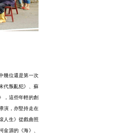
中幾位還是第一次
末代叛亂犯》、蘇
》，這些年輕的創
導演，亦堅持走在
滾人生》從戲曲照
柯金源的《海》、