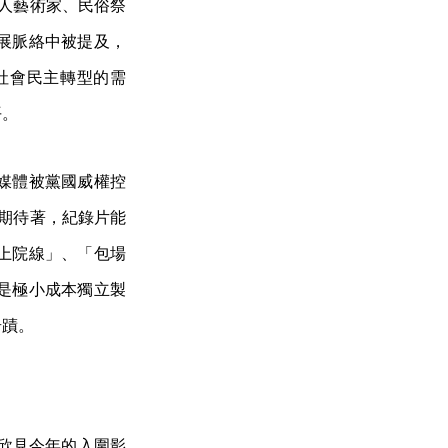
素人藝術家、民俗祭
展脈絡中被提及，
社會民主轉型的需
平。
媒體被黨國威權控
應期待著，紀錄片能
上院線」、「包場
是極小成本獨立製
奇蹟。
們欣見今年的入圍影