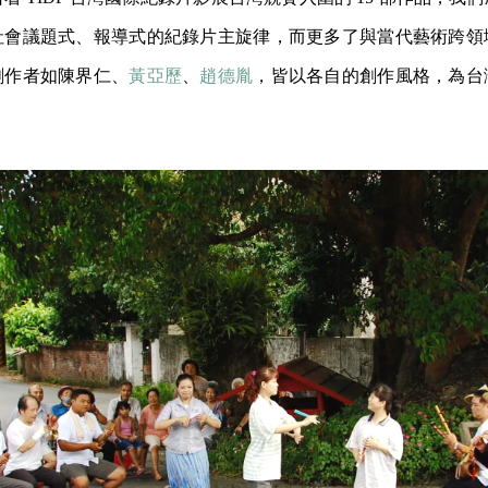
社會議題式、報導式的紀錄片主旋律，而更多了與當代藝術跨領
創作者如陳界仁、
黃亞歷
、
趙德胤
，皆以各自的創作風格，為台
。