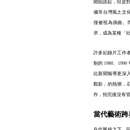
開始談起，但是對
儀等台灣風土文
僅被視為插曲。
求，成為某種「
許多紀錄片工作
制的 1980、
比新聞報導更深
觀影」的熱潮，
作，拍完後沒有
當代藝術跨
在此脈絡之下，回