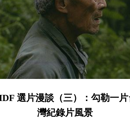
TIDF 選片漫談（三）：勾勒一片
灣紀錄片風景