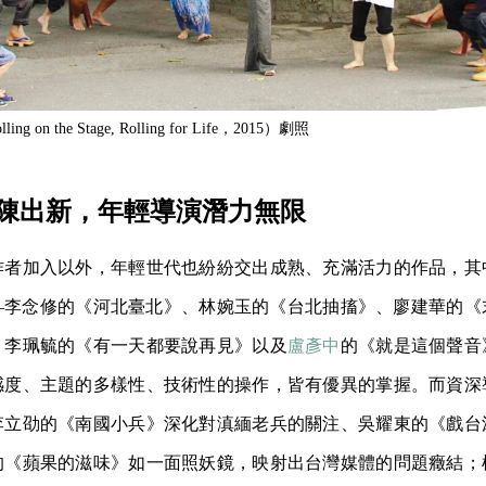
on the Stage, Rolling for Life，2015）劇照
陳出新，年輕導演潛力無限
作者加入以外，年輕世代也紛紛交出成熟、充滿活力的作品，其
—李念修的《河北臺北》、林婉玉的《台北抽搐》、廖建華的《
、李珮毓的《有一天都要說再見》以及
盧彥中
的《就是這個聲音
感度、主題的多樣性、技術性的操作，皆有優異的掌握。而資深
李立劭的《南國小兵》深化對滇緬老兵的關注、吳耀東的《戲台
的《蘋果的滋味》如一面照妖鏡，映射出台灣媒體的問題癥結；