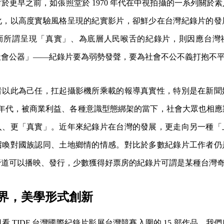
於更早之前，如張照堂於 1970 年代在中視拍攝的一系列關於
化，以高度實驗風格呈現的紀實影片，卻鮮少在台灣紀錄片的發
而所謂呈現「真實」、為底層人民喉舌的紀錄片，則因應台灣
社會公器」——紀錄片要為弱勢發聲，要為社會不公不義打抱不
者以此為己任，扛起攝影機所乘載的報導真實性，特別是在新聞
1990 年代，被商業利益、各種意識型態綁架的當下，社會大眾也相
入、更「真實」。近年來紀錄片在台灣的發展，更走向另一種「
召喚對國族認同、土地鄉情的情感。對比於多數紀錄片工作者仍
管道可以播映、發行，少數獲得好票房的紀錄片可謂是某種台灣
界，美學形式創新
看 TIDF 台灣國際紀錄片影展台灣競賽入圍的 15 部作品，我