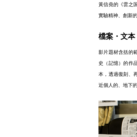
黃信堯的《雲之
實驗精神、創新
檔案・文本
影片題材含括的
史（記憶）的作
本，透過復刻、
近個人的、地下