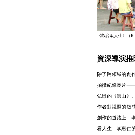
《戲台滾人生》（Rolling 
資深導演推
除了跨領域的創
拍攝紀錄長片—
弘恩的《靈山》
作者對議題的敏
創作的道路上，
看人生、李惠仁