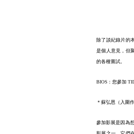
除了談紀錄片的
是個人意見，但
的各種嘗試。
BIOS：您參加 T
＊蘇弘恩（入圍
參加影展是因為想
影展之一，它們