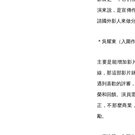
演來說，是宣傳
請國外影人來做
＊吳耀東（入圍
主要是能增加影
線，那這部影片就
遇到喜歡的評審，
榮和回饋。演員需
正，不那麼商業
勵。