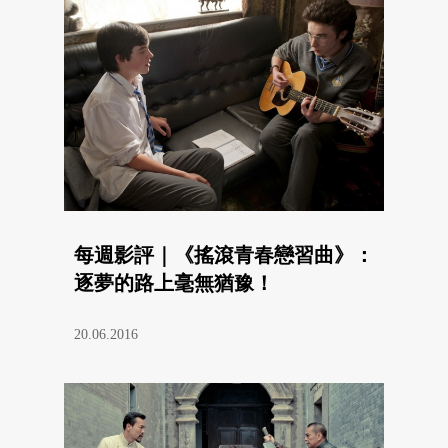
每週影評｜《搖滾青春戀習曲》：
逐夢的路上毫無猶豫！
20.06.2016