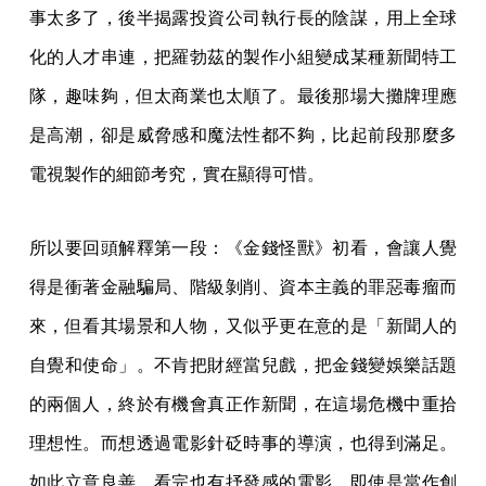
事太多了，後半揭露投資公司執行長的陰謀，用上全球
化的人才串連，把羅勃茲的製作小組變成某種新聞特工
隊，趣味夠，但太商業也太順了。最後那場大攤牌理應
是高潮，卻是威脅感和魔法性都不夠，比起前段那麼多
電視製作的細節考究，實在顯得可惜。
所以要回頭解釋第一段：《金錢怪獸》初看，會讓人覺
得是衝著金融騙局、階級剝削、資本主義的罪惡毒瘤而
來，但看其場景和人物，又似乎更在意的是「新聞人的
自覺和使命」。不肯把財經當兒戲，把金錢變娛樂話題
的兩個人，終於有機會真正作新聞，在這場危機中重拾
理想性。而想透過電影針砭時事的導演，也得到滿足。
如此立意良善，看完也有抒發感的電影，即使是當作創