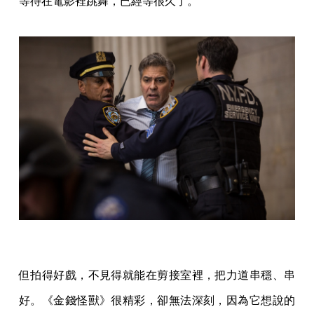
等待在電影裡跳舞，已經等很久了。
但拍得好戲，不見得就能在剪接室裡，把力道串穩、串
好。《金錢怪獸》很精彩，卻無法深刻，因為它想說的