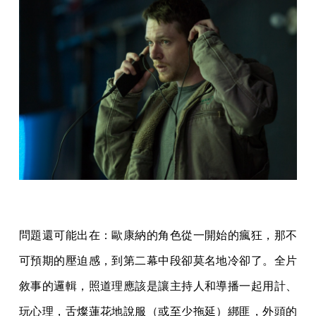
問題還可能出在：歐康納的角色從一開始的瘋狂，那不
可預期的壓迫感，到第二幕中段卻莫名地冷卻了。全片
敘事的邏輯，照道理應該是讓主持人和導播一起用計、
玩心理，舌燦蓮花地說服（或至少拖延）綁匪，外頭的