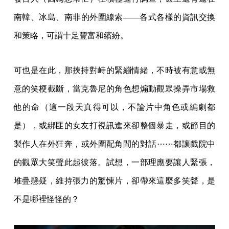
南韓、冰島、南非的外圍線索——各式各樣的資訊交換
和策略，可謂十足豐富和繽紛。
可也是在此，那挾持對峙的緊繃情緒，不時被有意或無
意的笑梗截斷，當克魯尼的角色想煽動觀眾操弄市場救
他的命（這一段天真得可以，不論片中角色或編劇都
是），或綁匪的女友打視訊進來卻整個暴走，或節目的
製作人在外狂奔，或外圍配角間的對話⋯⋯都讓戲院中
的觀眾大笑聲此起彼落。試想，一部理應要讓人緊張，
堆疊懸疑，維持張力的驚悚片，卻帶來這麼多笑聲，是
不是哪裡怪怪的？