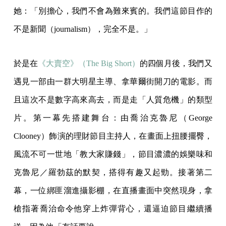
她：「別擔心，我們不會為難來賓的。我們這節目作的
不是新聞（journalism），完全不是。」
於是在
《大賣空》（The Big Short）
的四個月後，我們又
遇見一部由一群大明星主導、拿華爾街開刀的電影。而
且這次不是數字高來高去，而是走「人質危機」的類型
片。第一幕先搭建舞台：由喬治克魯尼（George
Clooney）飾演的理財節目主持人，在畫面上扭腰擺臀，
風流不可一世地「教大家賺錢」，節目濃濃的娛樂味和
克魯尼／羅勃茲的默契，搭得有趣又起勁。接著第二
幕，一位綁匪溜進攝影棚，在直播畫面中突然現身，拿
槍指著喬治命令他穿上炸彈背心，還逼迫節目繼續播