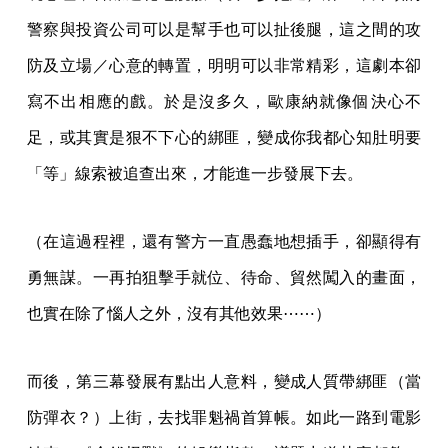
警察與投資公司可以是幫手也可以扯後腿，這之間的攻
防及立場／心意的轉置，明明可以非常精彩，這劇本卻
寫不出相應的戲。於是沒多久，歐康納就像個決心不
足，或其實是狠不下心的綁匪，變成你我都心知肚明要
「等」線索被追查出來，才能進一步發展下去。
（在這過程裡，還有警方一直愚蠢地想插手，卻顯得有
勇無謀。一再拍狙擊手就位、待命、貿然闖入的畫面，
也實在除了惱人之外，沒有其他效果⋯⋯）
而後，第三幕發展有點出人意料，變成人質帶綁匪（當
防彈衣？）上街，去找罪魁禍首算帳。如此一路到電影