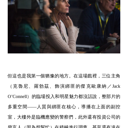
但這也是我第一個猶豫的地方。在這場戲裡，三位主角
（克魯尼、羅勃茲、飾演綁匪的傑克歐康納／Jack
O’Connell）的臨場投入和明星魅力都沒話說，整部片的
多重空間——人質與綁匪在核心，導播在上面的副控
室，大樓外是臨機應變的警察們，此外還有投資公司的
發言人（因為想幫忙）在積極進行調查，甚至還有遠在