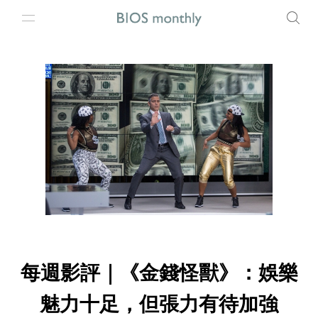
每週影評｜《金錢怪獸》：娛樂
魅力十足，但張力有待加強