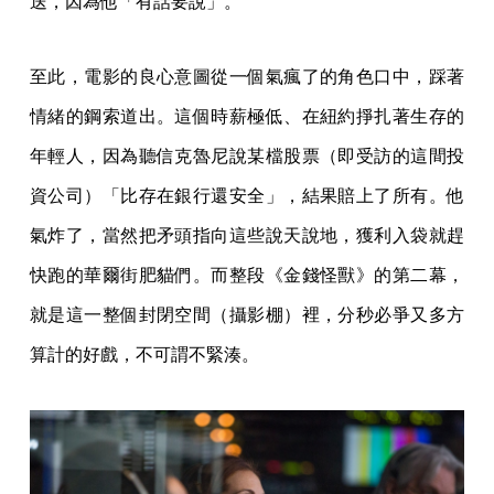
送，因為他「有話要說」。
至此，電影的良心意圖從一個氣瘋了的角色口中，踩著
情緒的鋼索道出。這個時薪極低、在紐約掙扎著生存的
年輕人，因為聽信克魯尼說某檔股票（即受訪的這間投
資公司）「比存在銀行還安全」，結果賠上了所有。他
氣炸了，當然把矛頭指向這些說天說地，獲利入袋就趕
快跑的華爾街肥貓們。而整段《金錢怪獸》的第二幕，
就是這一整個封閉空間（攝影棚）裡，分秒必爭又多方
算計的好戲，不可謂不緊湊。