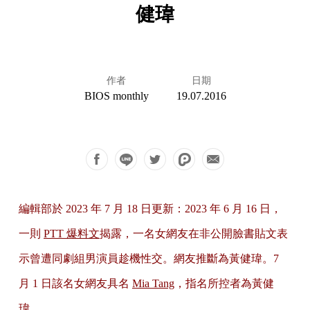
健瑋
作者
日期
BIOS monthly
19.07.2016
編輯部於 2023 年 7 月 18 日更新：2023 年 6 月 16 日，
一則
PTT 爆料文
揭露，一名女網友在非公開臉書貼文表
示曾遭同劇組男演員趁機性交。網友推斷為黃健瑋。7
月 1 日該名女網友具名
Mia Tang
，指名所控者為黃健
瑋。