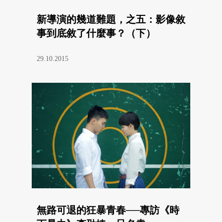
新導演的幾道難題，之五：影像敘
事到底敘了什麼事？（下）
29.10.2015
無路可退的狂暴青春──專訪《時