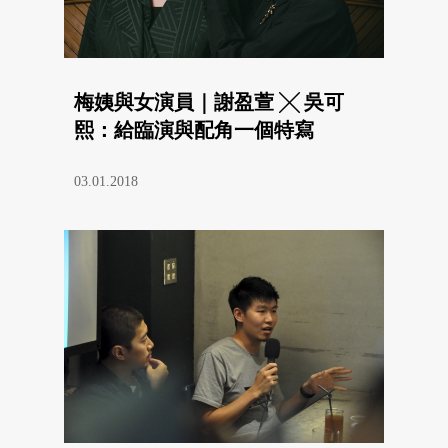
梅姨與女演員｜謝盈萱 ╳ 吳可
熙：給臨演與配角一個特寫
03.01.2018