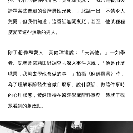
抑、心裡話很多的角色，黃健瑋笑說：「我只是被請去
詮釋某些普遍的台灣男性形象。」此話一出，不禁令人
莞爾，但我們知道，這番話無關褒貶，甚至，他某種程
度愛著這些無助的男人。
除了想像和愛人，黃健瑋還說：「去當他。」一如學
者、記者常需藉田野調查去深入事件原貌，「他是什麼
職業，我就去學他會做的事。」拍攝《麻醉風暴》時，
為了理解麻醉醫生會做什麼事、說什麼話、做這件事時
的心理狀態，黃健瑋待在醫院學麻醉科事務，造就了觀
眾看到的蕭政勳。