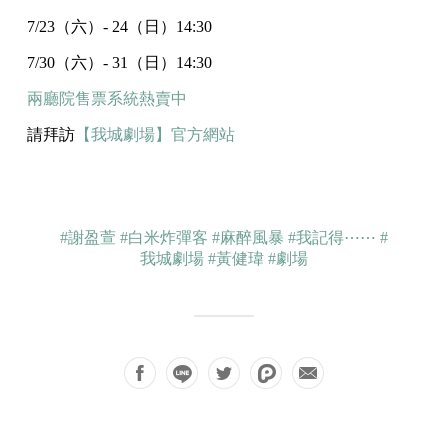
7/23（六）- 24（日）14:30
7/30（六）- 31（日）14:30
兩廳院售票系統熱賣中
請拜訪
【我城劇場】官方網站
#謝盈萱
#白米炸彈客
#麻醉風暴
#我記得⋯⋯
#
我城劇場
#黃健瑋
#劇場