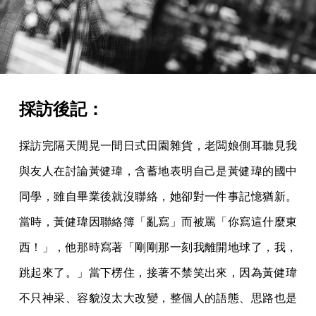
採訪後記：
採訪完隔天閒晃一間日式田園雜貨，老闆娘側耳聽見我
與友人在討論黃健瑋，含蓄地表明自己是黃健瑋的國中
同學，雖自畢業後就沒聯絡，她卻對一件事記憶猶新。
當時，黃健瑋因聯絡簿「亂寫」而被罵「你寫這什麼東
西！」，他那時寫著「剛剛那一刻我離開地球了，我，
跳起來了。」當下楞住，接著不禁笑出來，因為黃健瑋
不只神采、容貌沒太大改變，整個人的語態、思路也是