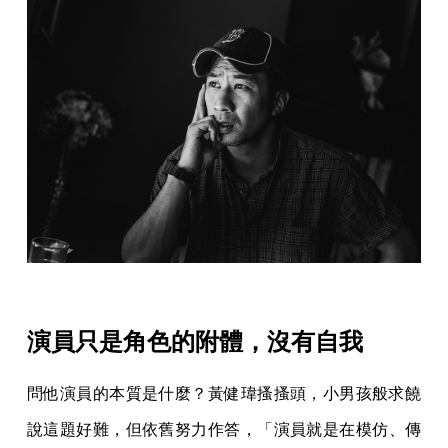
演員只是角色的附體，沒有自我
問他演員的本質是什麼？黃健瑋搔搔頭，小男孩般求饒
說這題好難，但依舊努力作答，「演員就是在模仿、傳