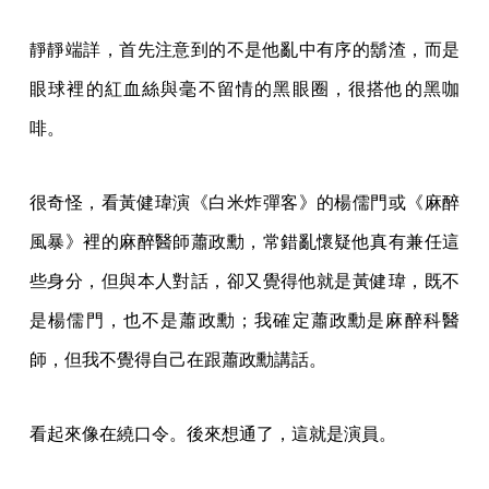
靜靜端詳，首先注意到的不是他亂中有序的鬍渣，而是
眼球裡的紅血絲與毫不留情的黑眼圈，很搭他的黑咖
啡。
很奇怪，看黃健瑋演《白米炸彈客》的楊儒門或《麻醉
風暴》裡的麻醉醫師蕭政勳，常錯亂懷疑他真有兼任這
些身分，但與本人對話，卻又覺得他就是黃健瑋，既不
是楊儒門，也不是蕭政勳；我確定蕭政勳是麻醉科醫
師，但我不覺得自己在跟蕭政勳講話。
看起來像在繞口令。後來想通了，這就是演員。