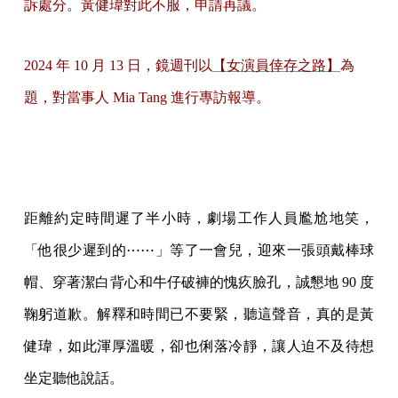
訴處分。黃健瑋對此不服，申請再議。
2024 年 10 月 13 日，鏡週刊以
【女演員倖存之路】
為
題，對當事人 Mia Tang 進行專訪報導。
距離約定時間遲了半小時，劇場工作人員尷尬地笑，
「他很少遲到的⋯⋯」等了一會兒，迎來一張頭戴棒球
帽、穿著潔白背心和牛仔破褲的愧疚臉孔，誠懇地 90 度
鞠躬道歉。解釋和時間已不要緊，聽這聲音，真的是黃
健瑋，如此渾厚溫暖，卻也俐落冷靜，讓人迫不及待想
坐定聽他說話。