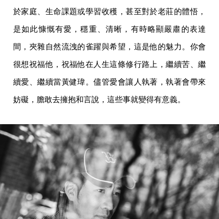
於家庭、生命課題或學習收穫，甚至對於老莊的體悟，
是如此慷慨有愛，穩重、清晰，有時略顯嚴肅的表達
間，夾雜自然流洩的雀躍與希望，這是他的魅力。你會
很想祝福他，祝福他在人生這條修行路上，繼續苦、繼
續愛、繼續當黃健瑋。儘管愛會讓人執著，執著會帶來
妨礙，膽敢去擁抱和言說，這些事就變得有意義。