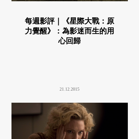
每週影評｜《星際大戰：原
力覺醒》：為影迷而生的用
心回歸
21.12.2015