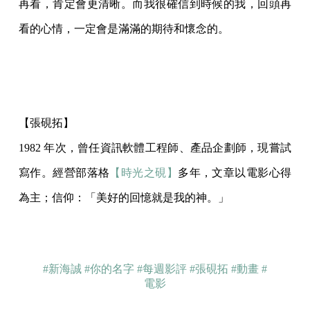
再看，肯定會更清晰。而我很確信到時候的我，回頭再
看的心情，一定會是滿滿的期待和懷念的。
【張硯拓】
1982 年次，曾任資訊軟體工程師、產品企劃師，現嘗試
寫作。經營部落格
【時光之硯】
多年，文章以電影心得
為主；信仰：「美好的回憶就是我的神。」
#新海誠
#你的名字
#每週影評
#張硯拓
#動畫
#
電影