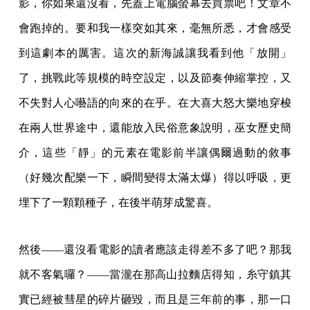
影，你如果還沒看，先蓋上電腦螢幕去買票吧！文章不
會跑掉的。要和我一樣突如其來，毫無所悉，才會感受
到這劇本的厲害。這次的新海誠讓我看到他「放開」
了，挑戰此等規模的時空設定，以及節奏伸縮掌控，又
不失對人心囈語的向來的在乎。在大喜大怒大樂地穿梭
在兩人世界途中，還能放入民俗意象說明，巫女歷史簡
介，這些「靜」的元素在電影前半讓偶爾過動的敘事
（好幾次配樂一下，瞬間變得太滿太爆）得以呼吸，更
埋下了一顆顆種子，在後半萌芽成驚喜。
然後——還沒看電影的讀者應該走得差不多了吧？那我
就不客氣囉？——當瀧在那高山拉麵店得知，糸守鎮其
實已經被彗星的碎片砸毀，而且是三年前的事，那一口