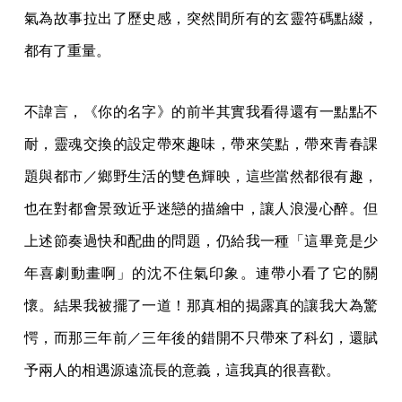
氣為故事拉出了歷史感，突然間所有的玄靈符碼點綴，
都有了重量。
不諱言，《你的名字》的前半其實我看得還有一點點不
耐，靈魂交換的設定帶來趣味，帶來笑點，帶來青春課
題與都市／鄉野生活的雙色輝映，這些當然都很有趣，
也在對都會景致近乎迷戀的描繪中，讓人浪漫心醉。但
上述節奏過快和配曲的問題，仍給我一種「這畢竟是少
年喜劇動畫啊」的沈不住氣印象。連帶小看了它的關
懷。結果我被擺了一道！那真相的揭露真的讓我大為驚
愕，而那三年前／三年後的錯開不只帶來了科幻，還賦
予兩人的相遇源遠流長的意義，這我真的很喜歡。