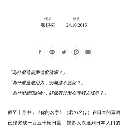
作者
日期
24.10.2016
張硯拓
「為什麼這個夢這麼清晰？」
「為什麼這麼用力，仍無法不忘記？」
「為什麼隱隱約約，好像有什麼在等我去找尋？」
截至十月中，《你的名字》（君の名は）在日本的票房
已經突破一百五十億日圓，觀影人次達到日本人口的