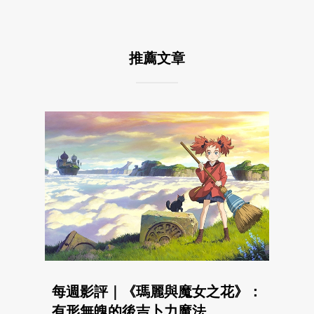
推薦文章
每週影評｜《瑪麗與魔女之花》：
有形無魄的後吉卜力魔法