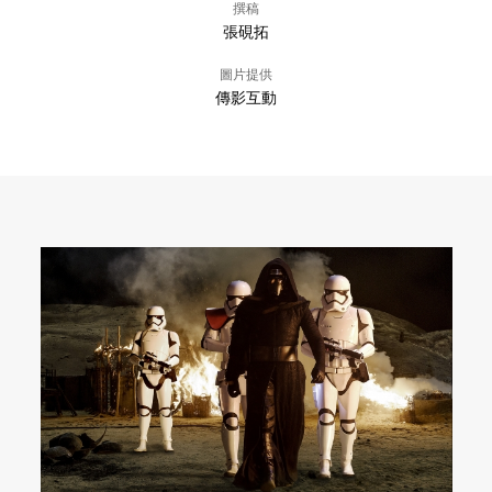
撰稿
張硯拓
圖片提供
傳影互動