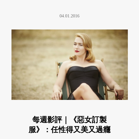
04.01.2016
每週影評｜《惡女訂製
服》：任性得又美又過癮