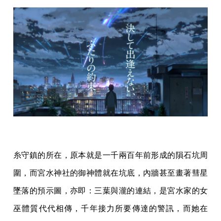
糸守鎮的所在，原本就是一千兩百年前形成的隕石坑周
圍，而宮水神社的御神體就在坑底，內牆甚至畫著彗星
墜落的預示圖，亦即：三葉與瀧的連結，是宮水家的女
巫體質代代相傳，千年接力所要傳達的警訊，而她在