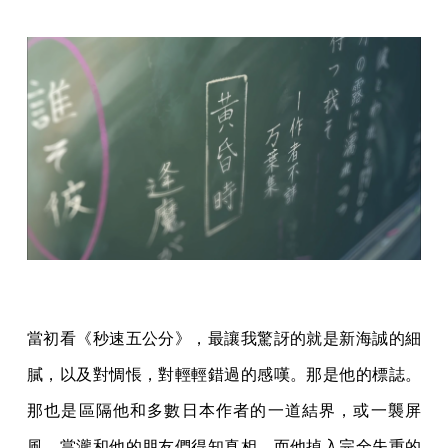
當初看《秒速五公分》，最讓我驚訝的就是新海誠的細
膩，以及對惆悵，對輕輕錯過的感嘆。那是他的標誌。
那也是區隔他和多數日本作者的一道結界，或一襲屏
風。當瀧和他的朋友們得知真相，而他掉入完全失重的