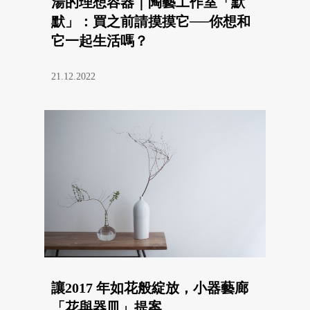
湯的理想容器｜陶藝工作室「默
默」：買之前請摸摸它──你想和
它一起生活嗎？
21.12.2022
讓2017 年如花般綻放，小器藝廊
「花與器皿」提案