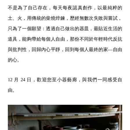
不是為了⾃⼰存在，每天每夜認真創作，以最純粹的
⼟、⽕，⽤傳統的柴燒焠鍊，歷經無數次失敗與嘗試，
只為了⼀個願望：透過⾃⼰做出的器⽫，最貼近⽣活的
道具，能夠帶給每個⼈⾃由，那份不同於年輕時代反抗
與批判性，回歸內⼼平靜，回到每個⼈最終的家—⾃由
的⼼。
12 ⽉ 24 ⽇，歡迎您⾄⼩器藝廊，與我們⼀同感受⾃
由。