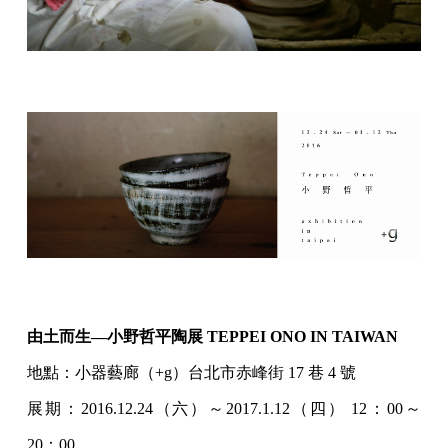
由⼟⽽⽣—⼩野哲平陶展 TEPPEI ONO IN TAIWAN
地點：⼩器藝廊（+g）台北市⾚峰街 17 巷 4 號
展期：2016.12.24（六）～2017.1.12（四） 12：00～
20：00