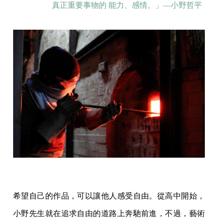
真正重要事物的 能⼒、感情。」—小野哲平
希望⾃⼰的作品，可以讓他⼈感受⾃由。從⾼中開始，
⼩野先⽣就在追求⾃由的道路上奔馳前進，不過，藝術