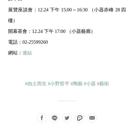
展覽座談會：12.24 下午 15:00～16:30 （⼩器⾚峰 28 四
樓）
開幕茶會：12.24 下午 17:00 （⼩器藝廊）
電話：02-25599260
網站：
連結
#由土而生
#小野哲平
#陶藝
#小器
#藝術