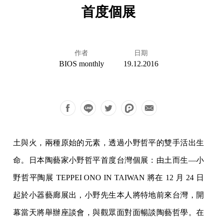
首度個展
作者
日期
BIOS monthly
19.12.2016
⼟與⽕，兩種原始的元素，透過⼩野哲平的雙⼿活出⽣
命。⽇本陶藝家⼩野哲平⾸度台灣個展：由⼟⽽⽣—⼩
野哲平陶展 TEPPEI ONO IN TAIWAN 將在 12 ⽉ 24 ⽇
起於⼩器藝廊展出，⼩野先⽣本⼈將特地前來台灣，開
幕當天將舉辦座談會，與觀眾⾯對⾯暢談陶藝哲學。在