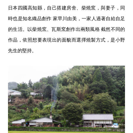
⽇本四國⾼知縣，⾃⼰搭建房舍、柴燒窯，與妻⼦，同
時也是知名織品創作 家早川由美，⼀家⼈過著⾃給⾃⾜
的⽣活。以柴燒窯、⽡斯窯創作出兩類⾵格 截然不同的
作品，依照想要表現出的⾯貌⽽選擇燒製⽅式，是⼩野
先⽣的堅持。