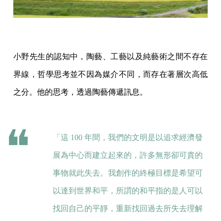
⼩野先⽣的認知中，陶藝、⼯藝以及純藝術之間不存在
界線，哲學思考並不因為媒介不同，⽽存在著層次⾼低
之分。他的思考，透過陶藝傳遞訊息。
「這 100 年間，我們的⽂明是以追求經濟發
展為中⼼⽽建⽴起來的，許多無形卻可貴的
事物就此失去。我創作的終極目標是希望可
以達到世界和平，所謂的和平指的是⼈可以
找回⾃⼰的平靜，重新找回過去所失去理解