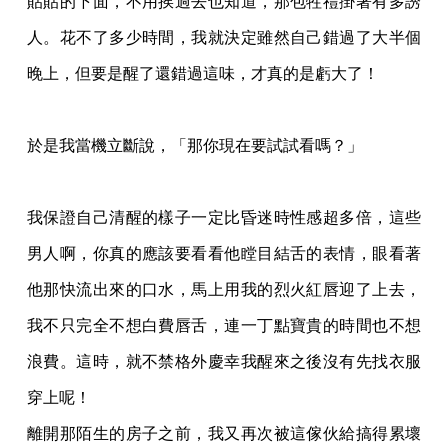
貼貼的下面，不用挨過去也知道，那包
牲禮掛著有多誘
人。花不了多少時間，我就決定雖然自己錯過了大半個
晚上，但要是醒了還
錯過這味，才真的是虧大了！
於是我當機立斷說，「那你現在要試試看嗎？」
我保證自己清醒的樣子一定比昏迷時性感超多倍，這些
男人啊，你真的應該要看看他瞠目結
舌的表情，眼看著
他那快流出來的口水，馬上用我的烈火紅唇迎了上去，
我不只完全不想白
費唇舌，連一丁點寶貴的時間也不想
浪費。這時，就不禁格外慶幸我醒來之後沒有先找衣服
穿上呢！
離開那陌生的房子之前，我又再次被這傢伙給搞得累壞