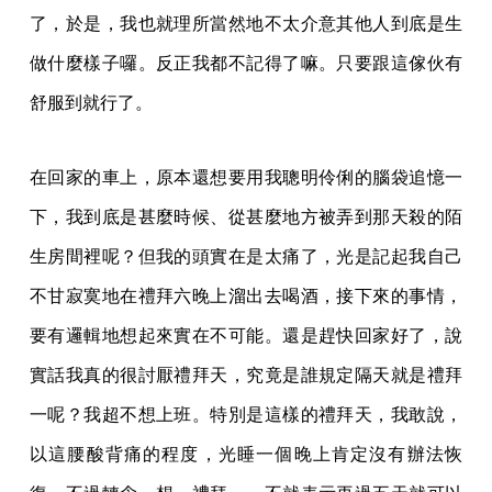
了，於是，我也就理所當然地不太介
意其他人到底是生
做什麼樣子囉。反正我都不記得了嘛。只要跟這傢伙有
舒服到就行了。
在回家的車上，原本還想要用我聰明伶俐的腦袋追憶一
下，我到底是甚麼時候、從甚麼地方
被弄到那天殺的陌
生房間裡呢？但我的頭實在是太痛了，光是記起我自己
不甘寂寞地在禮拜
六晚上溜出去喝酒，接下來的事情，
要有邏輯地想起來實在不可能。還是趕快回家好了，說
實話我真的很討厭禮拜天，究竟是誰規定隔天就是禮拜
一呢？我超不想上班。特別是這樣的
禮拜天，我敢說，
以這腰酸背痛的程度，光睡一個晚上肯定沒有辦法恢