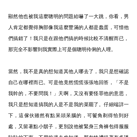
顯然他也被我這麼聰明的問題給嚇了一大跳，你看，男
人肯定都覺得胸部像我這麼豐滿的人
都是蠢蛋，可惜他
們搞錯了！我只是在跟他們搞的時候比較不清醒而已，
那完全不影響到我
實際上可是個聰明伶俐的人哩。
當然，我不是真的想知道其他人哪去了，我只是想確認
自己在哪裡而已。可是他竟然慌慌張
張地回答，「不是
我幹的，不要問我！」天啊，又沒有要怪罪他的意思，
我只是想知道搞我
的人是不是我的菜罷了。仔細端詳一
下，這傢伙雖然有點呆頭呆腦的，可鬢角剃得恰到好
處
，又留著點小鬍子，更別說他被緊身三角褲包得服服