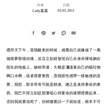
作者
日期
03.01.2011
Lady嘉嘉
禮拜天下午，當我醒來的時候，感覺自己就像做了一萬
個噩夢那樣頭痛，並且立刻就發現自
己全身赤裸地躺在
陌生的地板上。臉頰旁邊，大概是瀰漫著自己的嘔吐物
啊口水啊，或者甚
麼東西，憑我跟性感帶一樣敏感的直
覺，我想，那非常有可能是精液。總之是臭得要命的東
西。我巴不得立刻從那灘噁心得要命的液體裡爬起來，
否則我就要溺死了，但稍微嘗試一下
就知道，根本不可