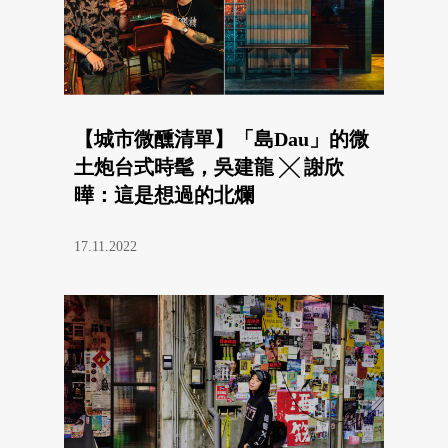
【城市微醺清單】「島Dau」的微
土炮台式時髦，吳建龍 ╳ 謝欣
曄：這是想過的北爛
17.11.2022