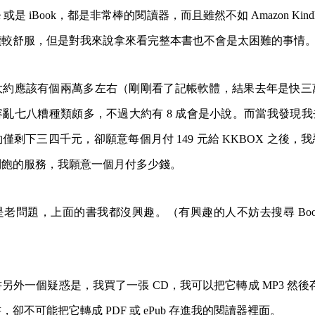
le 或是 iBook，都是非常棒的閱讀器，而且雖然不如 Amazon Kin
讀較舒服，但是對我來說拿來看完整本書也不會是太困難的事情
大約應該有個兩萬多左右（剛剛看了記帳軟體，結果去年是快三
容亂七八糟種類頗多，不過大約有
8 成會是小說。而當我發現我去
僅剩下三四千元，卻願意每個月付 149 元給 KKBOX 之後，
到飽的服務，我願意一個月付多少錢。
是老問題，上面的書我都沒興趣。（有興趣的人不妨去搜尋
B
書另外一個疑惑是，我買了一張
CD，我可以把它轉成 MP3 然後存
卻不可能把它轉成 PDF 或 ePub 存進我的閱讀器裡面。