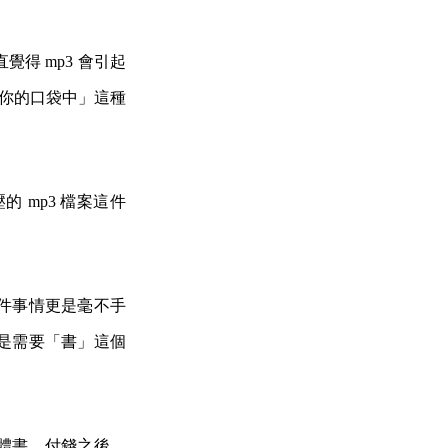
覺得 mp
3 會引起
歌到你的口袋中」這種
轉壓的 mp3 檔案這件
件事情更是毫不手
是需要「書」這個
實體書，付錢之後，