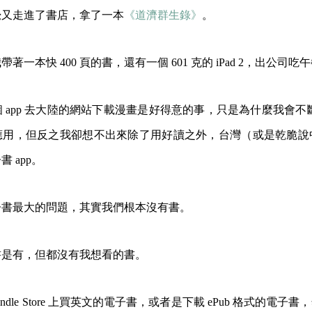
覺又走進了書店，拿了一本
《道濟群生錄》
。
我帶著一本快
400 頁的書，還有一個 601 克的 iPad 2，出公司吃
個
app 去大陸的網站下載漫畫是好得意的事，只是為什麼我會不斷跟
應用，但反之我卻想不出來除了用好讀之外，台灣（或是乾脆說
 app。
子書最大的問題，其實我們根本沒有書。
書是有，但都沒有我想看的書。
 Kindle Store 上買英文的電子書，或者是下載 ePub 格式的電子書，