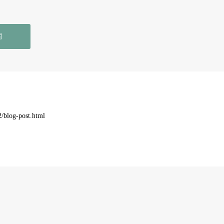
閱
2/blog-post.html