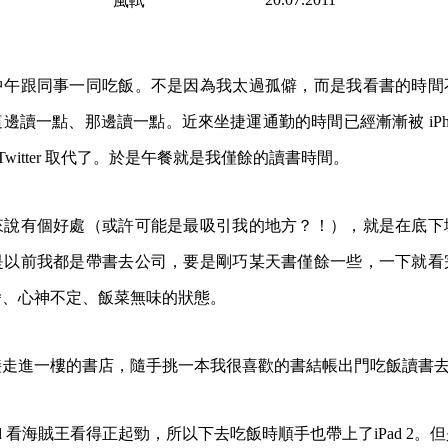
風軾
中午跟同事一同吃飯。不是因為我太過孤僻，而是我看書的時間
這邊讀一點、那邊讀一點。近來坐捷運通勤的時間已經漸漸被
i
 以及 Twitter 取代了。於是午餐就是我僅餘的讀書時間。
來說有個好處（或許可能是最吸引我的地方？！），就是在底下
是以前我都是帶書去公司，要是剛巧某天書僅餘一些，一下就看
舍、心神不定、飯菜無味的狀態。
接走進一樓的書店，隨手挑一本我很喜歡的書結帳出門吃飯讀書
Pad 看海賊王看得正起勁，所以下去吃飯時順手也帶上了iPad 2