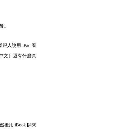
午餐。
人說用 iPad 看
中文）還有什麼真
然後用 iBook 開來