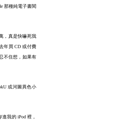
dle 那種純電子書閱
。
萬，真是快嚇死我
年買 CD 或付費
我忍不住想，如果有
ookU 或河圖異色小
進我的 iPod 裡，