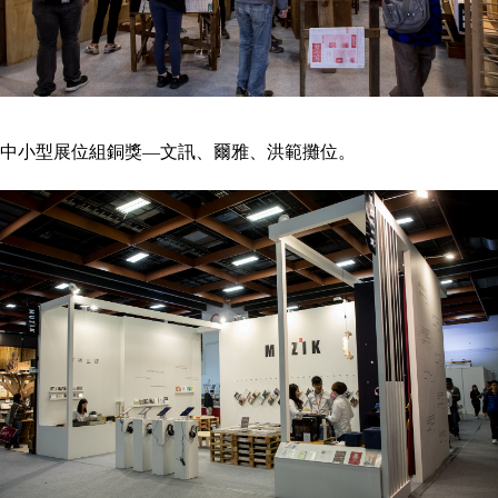
中小型展位組銅獎—文訊、爾雅、洪範攤位。