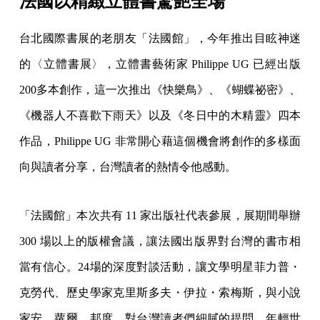
法國以精緻立體書驚艷全場
台北國際書展的老朋友「法國館」，今年推出目眩神迷
的〈立體書展〉，立體書藝術家 Philippe UG 已經出版
200多本創作，這一次推出《快樂鳥》、《蝴蝶祕密》、
《機器人不喜歡下雨天》以及《冬日中的木精靈》四本
作品，Philippe UG 非常開心藉這個機會將創作的多樣面
向與讀者分享，台灣讀者的熱情令他感動。
「法國館」本次共有 11 家出版社代表參展，展期間舉辦
300 場以上的版權會議，讓法國出版界對台灣的書市相
當有信心。24場的深度對談活動，讓文學明星菲力普・
克勞代、歷史學家克里斯多夫・伊拉・索梅斯，與小說
家安．蘿爾．邦度，對台灣讀者們細膩的提問、年輕世