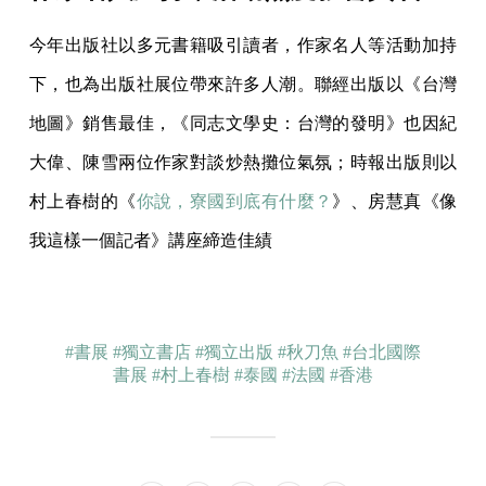
今年出版社以多元書籍吸引讀者，作家名人等活動加持
下，也為出版社展位帶來許多人潮。聯經出版以《台灣
地圖》銷售最佳，《同志文學史：台灣的發明》也因紀
大偉、陳雪兩位作家對談炒熱攤位氣氛；時報出版則以
村上春樹的《
你說，寮國到底有什麼？
》、房慧真《像
我這樣一個記者》講座締造佳績
#書展
#獨立書店
#獨立出版
#秋刀魚
#台北國際
書展
#村上春樹
#泰國
#法國
#香港