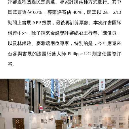
評審過程透過民眾票選、專家評譔兩種方式進行。其中
民眾票選佔 60％，專家評審佔 40％，民眾以 2/8—2/13
期間上書展 APP 投票，最後再計算票數。本次評審團隊
橫跨中外，除了請來金蝶獎評審總召王行恭、陳俊良，
以及林銀玲、麥雅端兩位專家，特別的是，今年應邀來
台參與書展的法國紙藝大師 Philippe UG 則擔任國際評
審。