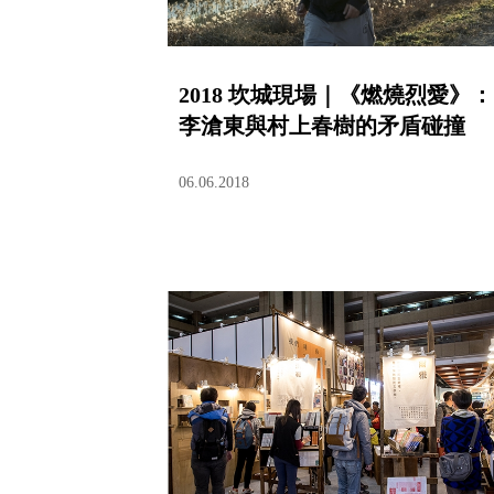
2018 坎城現場｜《燃燒烈愛》：
李滄東與村上春樹的矛盾碰撞
06.06.2018