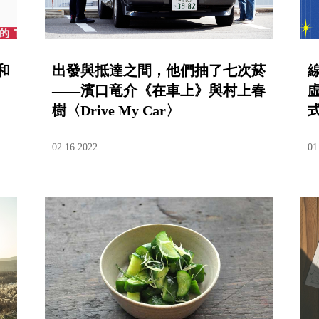
和
出發與抵達之間，他們抽了七次菸
——濱口竜介《在車上》與村上春
樹〈Drive My Car〉
02.16.2022
01