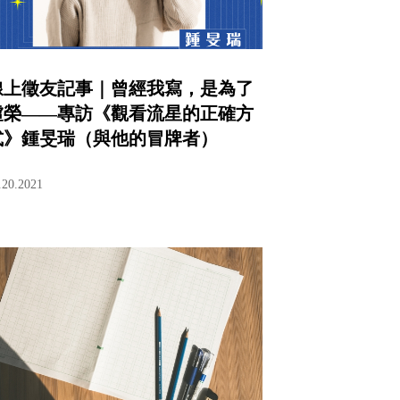
線上徵友記事｜曾經我寫，是為了
虛榮——專訪《觀看流星的正確方
式》鍾旻瑞（與他的冒牌者）
.20.2021