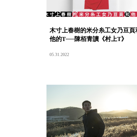
木寸上春樹的米分糸工女乃豆頁
他的T──陳栢青讀《村上T》
05.31.2022