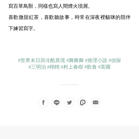
寫百草鳥獸，同樣也寫人間煙火瑣屑。
喜歡微甜紅茶，喜歡聽故事，時常在深夜裡貓咪的陪伴
下練習寫字。
#世界末日與冷酷異境
#舞舞舞
#推理小說
#偵探
#三明治
#栩栩
#村上春樹
#飲食
#英國