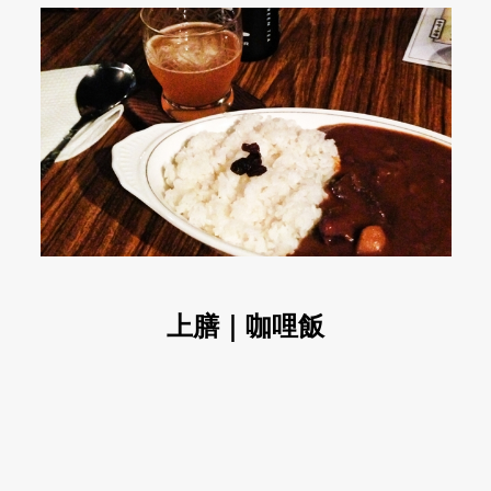
上膳｜咖哩飯