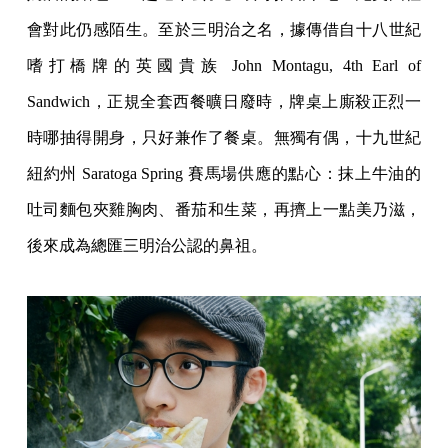
會對此仍感陌生。至於三明治之名，據傳借自十八世紀
嗜打橋牌的英國貴族 John Montagu, 4th Earl of
Sandwich，正規全套西餐曠日廢時，牌桌上廝殺正烈一
時哪抽得開身，只好兼作了餐桌。無獨有偶，十九世紀
紐約州 Saratoga Spring 賽馬場供應的點心：抹上牛油的
吐司麵包夾雞胸肉、番茄和生菜，再擠上一點美乃滋，
後來成為總匯三明治公認的鼻祖。