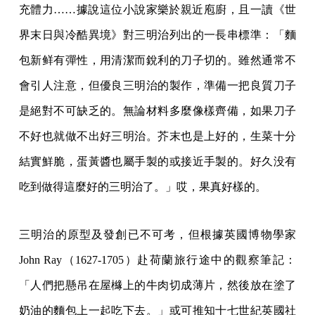
充體力……據說這位小說家樂於親近庖廚，且一讀《世
界末日與冷酷異境》對三明治列出的一長串標準：「麵
包新鲜有彈性，用清潔而銳利的刀子切的。雖然通常不
會引人注意，但優良三明治的製作，準備一把良質刀子
是絕對不可缺乏的。無論材料多麼像樣齊備，如果刀子
不好也就做不出好三明治。芥末也是上好的，生菜十分
結實鮮脆，蛋黃醬也屬手製的或接近手製的。好久没有
吃到做得這麼好的三明治了。」哎，果真好樣的。
三明治的原型及發創已不可考，但根據英國博物學家
John Ray（1627-1705）赴荷蘭旅行途中的觀察筆記：
「人們把懸吊在屋櫞上的牛肉切成薄片，然後放在塗了
奶油的麵包上一起吃下去。」或可推知十七世紀英國社