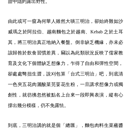
甜中隱約露出野性。
由此或可一窺為何華人雖然大啖三明治，卻始終難如沙
威瑪之於阿拉伯、越南麵包之於越南、Kebab 之於土耳
其，將三明治真正地納入餐盤。倒非缺乏機緣，亦未必
該歸咎於飲食習慣差異，竊以為此類狀況反映了儒家教
育及文化下個體缺乏想像力，乍得了自由和彈性空間，
卻處處彆扭生澀，說刈包算「台式三明治」吧，到底清
一色夾五花肉灑酸菜芫荽花生粉，一旦講求想像力或獨
創性，就彷彿忽然被點名上台來一段即興表演，縱有心
撐出幾分模樣，仍不免露怯。
到底，三明治講的就是個「總匯」，麵包肉料生菜蘸醬