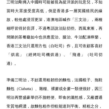
三明治剛傳入中國時可能被視為挺洋派的玩意兒，不知
當時大眾接受度高低，倒是香港多一層英國殖民的緣
故，較他處浸淫更深，港澳地區喊作「三文治」，兩種
稱呼皆得於音譯，不過粵語說法貼切些。西風東漸，再
簡陋的茶餐廳如今也供應蛋治、腿治、牛治配凍檸樂，
香港三文治只選用方包（白吐司）作，且可依顧客喜好
「烘底」（經烤吐司機烘過）、「飛邊」（吐司切
邊）。
準備三明治，不妨選用粗韌些的麵包，法國棍子、拖鞋
麵包（Ciabatta）、雜糧、裸麥或全麥一類便很好，因三
明治再豐盛豪華仍不脫輕便、即食的灑然感，又蘸醬通
常質地稠濃，故麵包粗作些較能達到平衡。精粗之分，