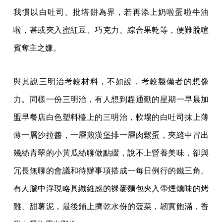
我慣以白吐司、批塔餅為界，若再添上奶啦蛋啦牛油
啦，甚或夾入蜜紅豆、巧克力、綜合果乾等，便難脫喧
賓奪主之嫌。
與其說三明治考較材料，不如說，考較製備者的想像
力。同樣一份三明治，有人想到趕通勤的星期一早晨加
盟早餐店白色塑料檯上的三明治，軟塌的白吐司抹上薄
薄一層沙拉醬，一層煎漢堡排一層肉鬆蛋，夾縫中冒出
幾絲青翠的小黃瓜絲聊做點綴，說不上營養美味，卻與
冗長無聊的會議和待辦事項搭成一每日例行的鐵三角。
有人腦中浮現略具纖維感的裸麥麵包夾入帶煙燻味的烤
雞、甜薯泥，最後鋪上擠乾水份的菠菜，韌實飽滿，香