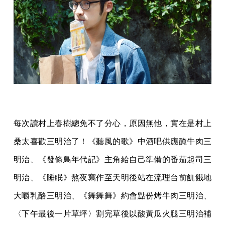
每次讀村上春樹總免不了分心，原因無他，實在是村上
桑太喜歡三明治了！《聽風的歌》中酒吧供應醃牛肉三
明治、《發條鳥年代記》主角給自己準備的番茄起司三
明治、《睡眠》熬夜寫作至天明後站在流理台前飢餓地
大嚼乳酪三明治、《舞舞舞》約會點份烤牛肉三明治、
〈下午最後一片草坪〉割完草後以酸黃瓜火腿三明治補