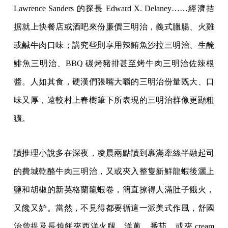
Lawrence Sanders 的探長 Edward X. Delaney……經濟拮
据就上快餐店或酒吧來份廉價三明治，義式臘腸、火雞
或鹹牛肉口味；講究些則享用辣鮪魚沙拉三明治、生醃
鯡魚三明治、BBQ 碳烤豬排甚至烤牛肉三明治佐辣根
醬。人如其食，硬漢們張嘴大嚼的三明治份量既大、口
味又厚，遠較村上春樹筆下所表現的三明治群像更顯粗
獷。
讀推理小說多在深夜，凌晨兩點讀到裹滿牽絲半融起司
的費城乾酪牛肉三明治，又或夾入整隻新鮮龍蝦後灑上
鹽和胡椒的新英格蘭龍蝦卷，簡直撩得人滿肚子餓火，
又饞又妒。當然，不見得都要循這一派美式作風，舒國
治曾提及長燒餅夾西洋火腿、洋蔥、番茄，或夾 cream