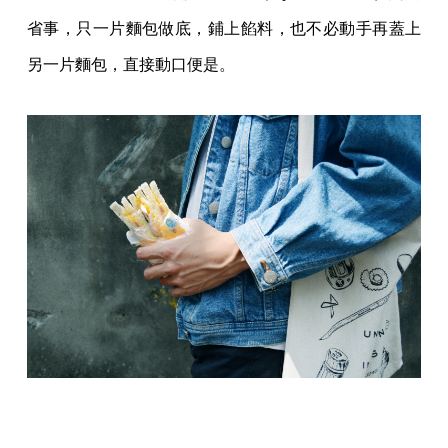
省事，只一片麵包做底，鋪上餡料，也不必動手再蓋上
另一片麵包，直接動口便是。