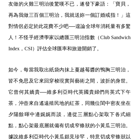
友做的火雞三明治後驚嘆不已，遂發下豪語：「寶貝，
再為我做三百個三明治，我就送妳一個訂婚戒指！」這
對情侶必定於此花費不少吧──遑論全球年消耗量有多驚
人！不怪乎經濟學家以總匯三明治指數（Club Sandwich
Index，CSI）評估全球匯率和旅遊開銷了。
如今，每當我取出紙袋內抹上蔓越莓醬的鴨胸三明治，
皆不免思及它來回穿梭現實與藝術之間，波折的身世。
它曾何其嬌貴──維多利亞時代英國貴婦們尚英式下午
茶，沖壺來自遙遠殖民地的紅茶，同幾位閨中密友坐在
夕陽餘暉中邊娓娓而談，邊從三層點心架取下各式細
點，點心架最底層就備有切成窄條狀的小黃瓜三明治。
據說維多利亞時代小黃瓜頗見珍罕，特意切成窄條狀以