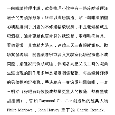
一向嗜讀推理小說，歐美推理小說中有一路冷酷派硬漢
底子的男偵探形象：終年以滿臉鬍渣、沾上咖啡漬的襯
衫胡亂捲到手肘處的不修邊幅貌現身，不是老煙槍就是
犯酒癮，通常更糟也更常見的狀況是，兩種毛病兼具。
看似憊懶，其實精力過人，連續三天三夜跟蹤嫌犯、勘
驗案發現場、開會讀卷宗或躲入實驗室化驗證據也不成
問題，踏進家門倒頭就睡，伴隨著高壓又長工時的職業
生涯出現的副作用多半是婚姻關係緊張。每當鐵骨錚錚
的男偵探挑燈夜戰，手邊總有一壺滾燙的黑咖啡，一盒
三明治（好吧有時候換成熱量更驚人的披薩、熱狗堡或
甜甜圈），譬如 Raymond Chandler 創造出的經典人物
Philip Marlowe，John Harvey 筆下的 Charlie Resnick、