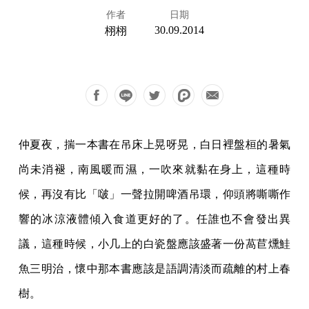
作者
日期
30.09.2014
栩栩
仲夏夜，揣一本書在吊床上晃呀晃，白日裡盤桓的暑氣
尚未消褪，南風暖而濕，一吹來就黏在身上，這種時
候，再沒有比「啵」一聲拉開啤酒吊環，仰頭將嘶嘶作
響的冰涼液體傾入食道更好的了。任誰也不會發出異
議，這種時候，小几上的白瓷盤應該盛著一份萵苣燻鮭
魚三明治，懷中那本書應該是語調清淡而疏離的村上春
樹。