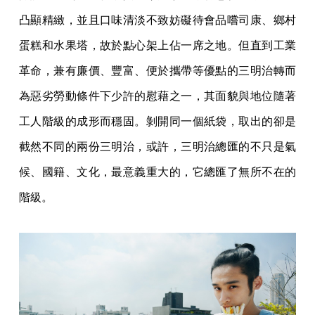
凸顯精緻，並且口味清淡不致妨礙待會品嚐司康、鄉村
蛋糕和水果塔，故於點心架上佔一席之地。但直到工業
革命，兼有廉價、豐富、便於攜帶等優點的三明治轉而
為惡劣勞動條件下少許的慰藉之一，其面貌與地位隨著
工人階級的成形而穩固。剝開同一個紙袋，取出的卻是
截然不同的兩份三明治，或許，三明治總匯的不只是氣
候、國籍、文化，最意義重大的，它總匯了無所不在的
階級。