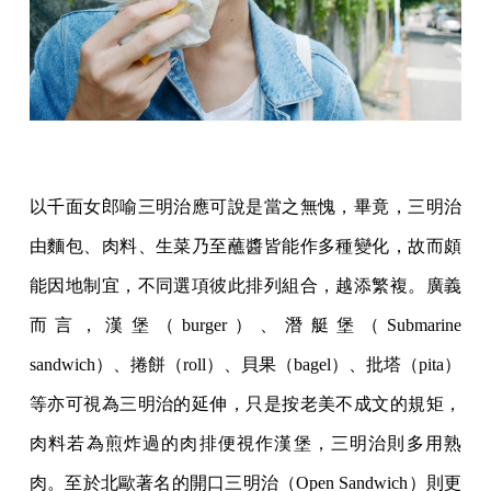
以千面女郎喻三明治應可說是當之無愧，畢竟，三明治
由麵包、肉料、生菜乃至蘸醬皆能作多種變化，故而頗
能因地制宜，不同選項彼此排列組合，越添繁複。廣義
而言，漢堡（burger）、潛艇堡（Submarine
sandwich）、捲餅（roll）、貝果（bagel）、批塔（pita）
等亦可視為三明治的延伸，只是按老美不成文的規矩，
肉料若為煎炸過的肉排便視作漢堡，三明治則多用熟
肉。至於北歐著名的開口三明治（Open Sandwich）則更