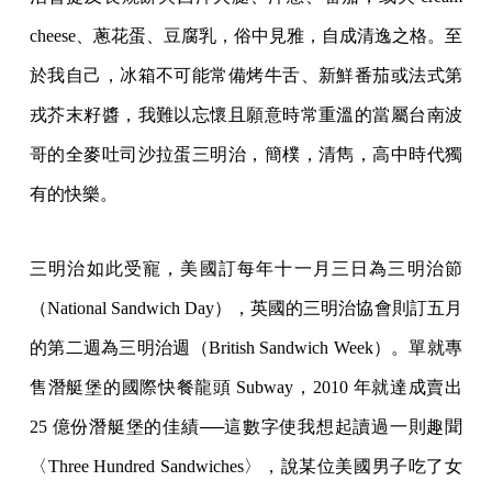
cheese、蔥花蛋、豆腐乳，俗中見雅，自成清逸之格。至
於我自己，冰箱不可能常備烤牛舌、新鮮番茄或法式第
戎芥末籽醬，我難以忘懷且願意時常重溫的當屬台南波
哥的全麥吐司沙拉蛋三明治，簡樸，清雋，高中時代獨
有的快樂。
三明治如此受寵，美國訂每年十一月三日為三明治節
（National Sandwich Day），英國的三明治協會則訂五月
的第二週為三明治週（British Sandwich Week）。單就專
售潛艇堡的國際快餐龍頭 Subway，2010 年就達成賣出
25 億份潛艇堡的佳績──這數字使我想起讀過一則趣聞
〈Three Hundred Sandwiches〉，說某位美國男子吃了女