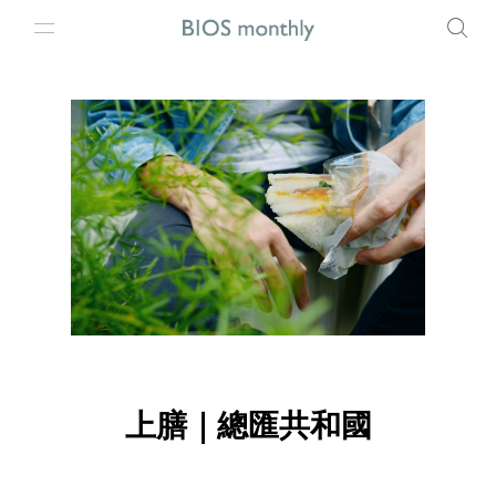
上膳｜總匯共和國