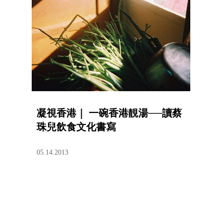
凝視香港｜ 一碗香港靚湯──讀蔡
珠兒飲食文化書寫
05.14.2013