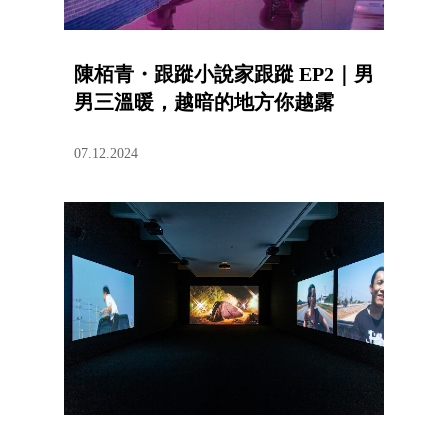
陳栢青・跟蹤小說家跟蹤 EP2｜男
男三溫暖，越暗的地方你越露
07.12.2024