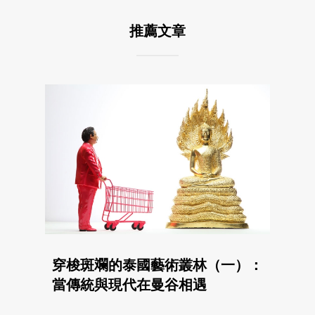
推薦文章
穿梭斑斕的泰國藝術叢林（一）：
當傳統與現代在曼谷相遇