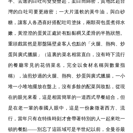
半、去邊的白吐司雙雙疊起，柔白而綿密，質地比起台
灣的白吐司要更緻密；一大片溫軟的黃牛油，與白砂
糖，讓客人各憑喜好搭配吐司塗抹，兩顆荷包蛋煮得水
嫩，黃澄澄的蛋黃正處於有點黏稠又柔滑的半熟狀態。
重頭戲當然是那盤隔壁桌客人也點的「火腿、熱狗、炒
蛋與廣式臘腸」（這裏的菜名相當直白，沒有時下流行
的餐廳常見的花俏菜名，完全以食材名稱與數量指
稱），油煎炒過的火腿、熱狗、炒蛋與廣式臘腸，一小
堆一小堆地擺放在盤上，沒有多餘的配菜與妝點，從現
在的眼光來看，這是相當簡單的一道西式早餐組合，但
是在老一輩的泰國人眼中，這是一份象徵著西方、流
行，當年只有在特殊時刻才會帶著特別的人一起來吃一
頓的餐點——別忘了這區域可是半世紀以前，全曼谷最