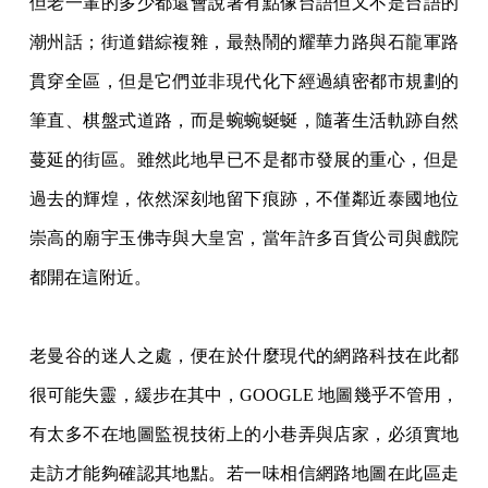
但老一輩的多少都還會說著有點像台語但又不是台語的
潮州話；街道錯綜複雜，最熱鬧的耀華力路與石龍軍路
貫穿全區，但是它們並非現代化下經過縝密都市規劃的
筆直、棋盤式道路，而是蜿蜿蜒蜒，隨著生活軌跡自然
蔓延的街區。雖然此地早已不是都市發展的重心，但是
過去的輝煌，依然深刻地留下痕跡，不僅鄰近泰國地位
崇高的廟宇玉佛寺與大皇宮，當年許多百貨公司與戲院
都開在這附近。
老曼谷的迷人之處，便在於什麼現代的網路科技在此都
很可能失靈，緩步在其中，GOOGLE 地圖幾乎不管用，
有太多不在地圖監視技術上的小巷弄與店家，必須實地
走訪才能夠確認其地點。若一味相信網路地圖在此區走