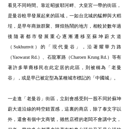
看見不同時間。靠近昭披耶河畔、大皇宮一帶的街區，
是曼谷較早發展起來的區域，一如台北城的艋舺與大稻
埕，是早年商旅群聚、輝煌熱鬧的地方，相較於數年過
後隨著都市發展重心逐漸遷移至蘇坤蔚大道
（Sukhumvit）的「現代曼谷」，沿著耀華力路
（Yaowarat Rd.）、石龍軍路（Charoen Krung Rd.）等有
著許多華裔移民在此定居的此區，則被稱為「老曼
谷」，或是早已被定型為某種城市標記的「中國城」。
一走進「老曼谷」街區，立刻會感受到一股不同於蘇坤
蔚大道沿線的時空錯置感，這裏的商店，除了泰文字以
外，還會有個中文商號，雖然店裡的老闆不會講中文，