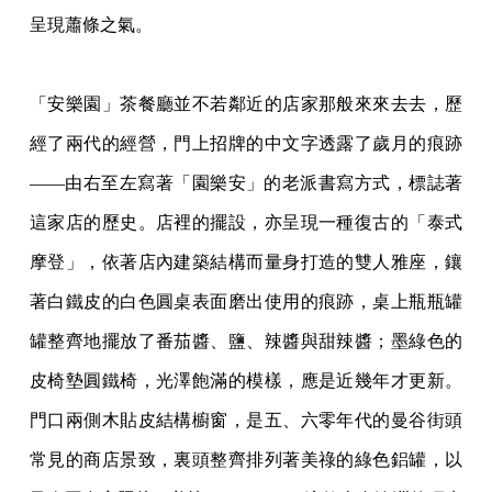
呈現蕭條之氣。
「安樂園」茶餐廳並不若鄰近的店家那般來來去去，歷
經了兩代的經營，門上招牌的中文字透露了歲月的痕跡
——由右至左寫著「園樂安」的老派書寫方式，標誌著
這家店的歷史。店裡的擺設，亦呈現一種復古的「泰式
摩登」，依著店內建築結構而量身打造的雙人雅座，鑲
著白鐵皮的白色圓桌表面磨出使用的痕跡，桌上瓶瓶罐
罐整齊地擺放了番茄醬、鹽、辣醬與甜辣醬；墨綠色的
皮椅墊圓鐵椅，光澤飽滿的模樣，應是近幾年才更新。
門口兩側木貼皮結構櫥窗，是五、六零年代的曼谷街頭
常見的商店景致，裏頭整齊排列著美祿的綠色鋁罐，以