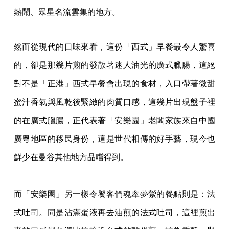
熱鬧、眾星名流雲集的地方。
然而從現代的口味來看，這份「西式」早餐最令人驚喜
的，卻是那幾片煎的發散著迷人油光的廣式臘腸，這絕
對不是「正港」西式早餐會出現的食材，入口帶著微甜
蜜汁香氣與風乾後緊緻的肉質口感，這幾片出現盤子裡
的在廣式臘腸，正代表著「安樂園」老闆家族來自中國
廣粵地區的移民身份，這是世代相傳的好手藝，現今也
鮮少在曼谷其他地方品嚐得到。
而「安樂園」另一樣令饕客們魂牽夢縈的餐點則是：法
式吐司。同是沾滿蛋液再去油煎的法式吐司，這裡煎出