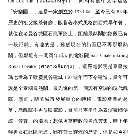
On Lok Yun（ออนล็อกหยุ่น），同時有個中文字店名
「安樂園」，這是一家創立於 1933 年，至今已有 83 年
歷史的祖父級茶餐廳，販售著泰式風格的西式早午餐，
就位在老曼谷城區石龍軍路上，距離最熱鬧的路段已有
一段距離。有趣的是，雖然現在的街區已不再那麼熱
鬧，但鄰近有一間同年成立的電影院 Sala Chalermkrung
Royal Theatre（ศาลาเฉลิมกรุง），這座電影院是泰皇拉
瑪七世為了歡慶曼谷建城 150 週年而下令建造，當年可
說是全泰國最熱鬧、最先進的第一個設有空調的現代戲
院。然而，隨著城市發展重心的轉移，電影產業的起
落，老戲院不再放映電影，目前只零星作為表演泰國傳
統「倥舞」的場地；想像著當時政商名流雲集，時下年
輕男女在此區流連，雖有昔日輝煌的歷史，但是如今卻