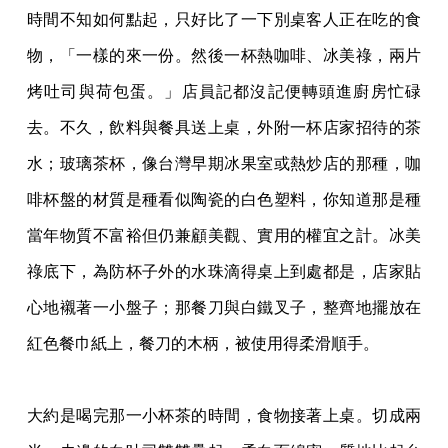
時間不知如何點起，只好比了一下別桌客人正在吃的食
物，「一樣的來一份。然後一杯熱咖啡、冰美祿，兩片
烤吐司與荷包蛋。」店員記都沒記便轉頭進廚房忙碌
去。不久，飲料與餐具送上桌，外附一杯店家招待的茶
水；玻璃茶杯，像台灣早期冰果室或熱炒店的那種，咖
啡杯盤的材質是種看似陶瓷的白色塑料，你知道那是種
當年物質不富裕但仍兼顧美觀、實用的權宜之計。冰美
祿底下，為防杯子外的水珠滴得桌上到處都是，店家貼
心地襯著一小盤子；那餐刀與白鐵叉子，整齊地擺放在
紅色餐巾紙上，餐刀的木柄，被使用得柔滑順手。
大約是喝完那一小杯茶的時間，食物接著上桌。切成兩