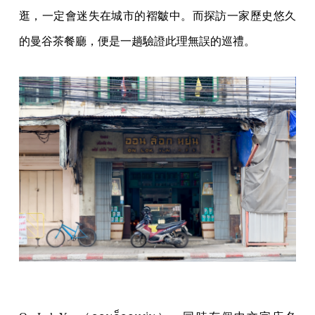
逛，一定會迷失在城市的褶皺中。而探訪一家歷史悠久
的曼谷茶餐廳，便是一趟驗證此理無誤的巡禮。