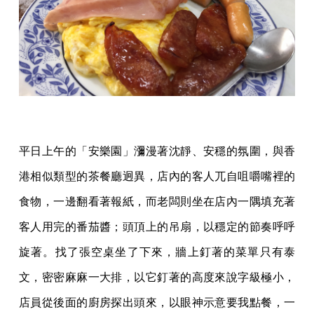
平日上午的「安樂園」瀰漫著沈靜、安穩的氛圍，與香
港相似類型的茶餐廳迥異，店內的客人兀自咀嚼嘴裡的
食物，一邊翻看著報紙，而老闆則坐在店內一隅填充著
客人用完的番茄醬；頭頂上的吊扇，以穩定的節奏呼呼
旋著。找了張空桌坐了下來，牆上釘著的菜單只有泰
文，密密麻麻一大排，以它釘著的高度來說字級極小，
店員從後面的廚房探出頭來，以眼神示意要我點餐，一