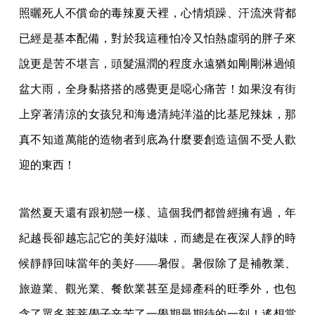
照曬死人不償命的毒辣夏天裡，心情煩躁、汗流浹背都
已經是基本配備，對於我這種怕冷又怕熱虛弱的胖子來
說更是苦不堪言，頭髮濕潤的程度永遠猶如剛剛淋過傾
盆大雨，全身黏搭搭的感覺更是噁心痛苦！如果沒有街
上穿著清涼的女孩兒和海邊清純洋溢的比基尼辣妹，那
真不知道萬能的造物者到底為什麼要創造這個不受人歡
迎的東西！
當然夏天還有跟初戀一樣、這個我們都曾經擁有過，年
紀越長卻越忘記它的美好滋味，而總是在夜深人靜的時
候靜靜回味當年的美好——暑假。暑假除了是補教業、
旅遊業、觀光業、餐飲業甚至是婦產科的旺季外，也包
含了眾多莘莘學子辛苦了一學期最期待的一刻！遙想當