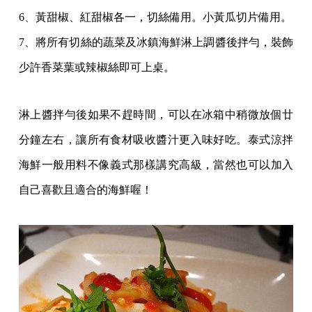
6、黃甜椒、紅甜椒各一，切絲備用。小黃瓜切片備用。
7、將所有切絲的蔬菜及冰鎮海鮮淋上調醬後拌勻，裝飾
少許香菜葉或辣椒絲即可上桌。
淋上醬拌勻後如果不趕時間，可以在冰箱中稍微放個廿
分鐘左右，讓所有食材吸收醬汁更入味好吃。泰式涼拌
海鮮一般用料不像義式那樣講究高級，當然也可以加入
自己喜歡且適合的海鮮喔！