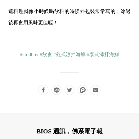
這料理就像小時候喝飲料的時候外包裝常常寫的：冰過
後再食用風味更佳喔！
#Godboy
#飲食
#義式涼拌海鮮
#泰式涼拌海鮮
BIOS 通訊，佛系電子報