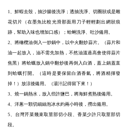
1、鮮蝦去殼，抽沙腸後洗淨；透抽洗淨、切圈狀或是雕
花切片（在墨魚比較光滑那面用刀子輕輕劃出網狀痕
跡，幫助入味也增加口感）；蛤蜊洗淨、吐沙備用。
2、將橄欖油倒入一炒鍋中，以中火翻炒蒜片。（蒜片和
油一起放入，油不需先加熱，不然油溫過高會使得蒜片
焦黑）將蛤蠣放入鍋中翻炒後再倒入白酒，蓋上鍋蓋直
到蛤蠣打開。（這時是要保留白酒香氣，將酒精揮發
掉！）放涼後備用。（湯汁記得留下來！）
3、燒一鍋熱水，放入些許鹽巴，將海鮮煮熟後備用。
4、洋蔥一顆切細絲泡冰水約兩小時後，撈出備用。
5、台灣芹菜幾束取莖部切小段、香菜少許只取莖部切
段。