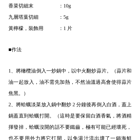
香菜切細末 ：10g
九層塔葉切細 ：5g
黃檸檬，裝飾用 ：1 片
■作法
1、將橄欖油倒入一炒鍋中，以中火翻炒蒜片。（蒜片和
油一起放入，油不需先加熱，不然油溫過高會使得蒜片
焦黑。）
2、將蛤蠣淡菜放入鍋中翻炒 2 分鐘後再倒入白酒，蓋上
鍋蓋直到蛤蠣打開。（這時是要保留白酒香氣，將酒精
揮發掉，蛤蠣沒開的話不要鐵齒，極有可能已經壞死，
也不要用外力將它打開，以免湯汁流出壞了一鍋海鮮