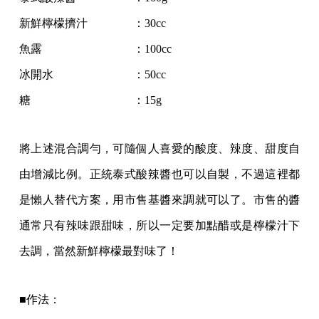
新鮮檸檬擠汁 ：30cc
魚露 ：100cc
冰開水 ：50cc
糖 ：15g
將上述混合調勻，可隨個人喜愛的酸度、辣度、甜度自
由增減比例。正統泰式酸辣醬也可以自製，不過這裡都
是懶人替代方案，用市售基醬來調就可以了。市售的醬
通常只有辣味跟甜味，所以一定要加點醋或是檸檬汁下
去調，當然新鮮檸檬最對味了！
■作法：