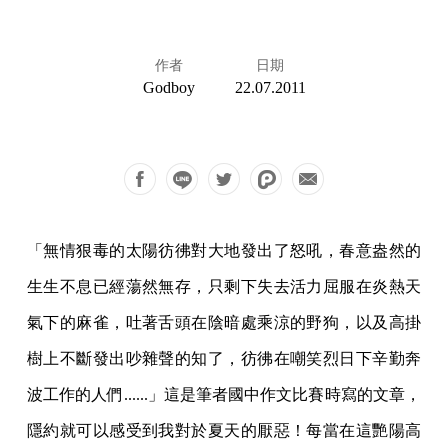
作者
日期
Godboy
22.07.2011
「無情狠毒的太陽彷彿對大地發出了怒吼，春意盎然的
生生不息已經蕩然無存，只剩下失去活力屈服在炎熱天
氣下的麻雀，吐著舌頭在陰暗處乘涼的野狗，以及高掛
樹上不斷發出吵雜聲的知了，彷彿在嘲笑烈日下辛勤奔
波工作的人們......」這是筆者國中作文比賽時寫的文章，
隱約就可以感受到我對於夏天的厭惡！每當在這艷陽高