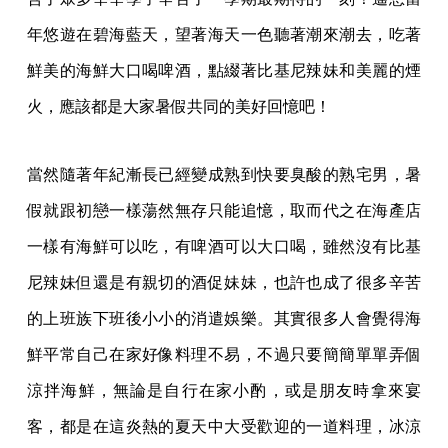
年悠遊在碧海藍天，望著海天一色聽著潮來潮去，吃著
鮮美的海鮮大口喝啤酒，點綴著比基尼辣妹和美麗的煙
火，應該都是大家暑假共同的美好回憶吧！
當然隨著年紀漸長已經變成熟到快要臭酸的熟宅男，暑
假就跟初戀一樣蕩然無存只能追憶，取而代之在海產店
一樣有海鮮可以吃，有啤酒可以大口喝，雖然沒有比基
尼辣妹但還是有親切的酒促妹妹，也許也成了很多辛苦
的上班族下班後小小的消遣娛樂。其實很多人會覺得海
鮮平常自己在家好像料理不易，不過只要簡簡單單弄個
涼拌海鮮，無論是自行在家小酌，或是朋友時拿來宴
客，都是在這炎熱的夏天中大受歡迎的一道料理，冰涼