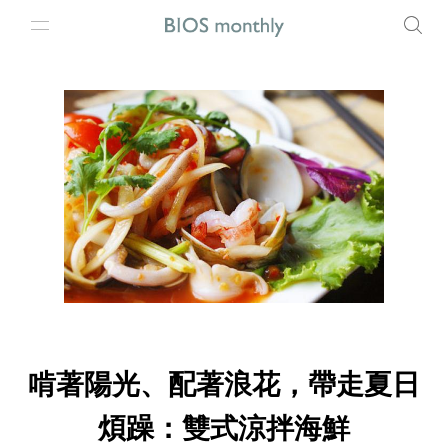
啃著陽光、配著浪花，帶走夏日
煩躁：雙式涼拌海鮮