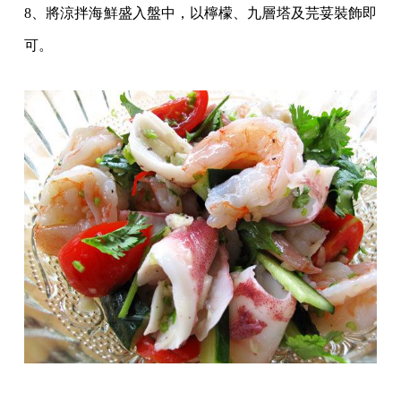
8、將涼拌海鮮盛入盤中，以檸檬、九層塔及芫荽裝飾即
可。