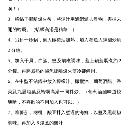
啊！）
3、將鍋子挪離爐火後，將湯汁用濾網濾去雜物，丟掉未
開的蛤蠣。（蛤蠣高湯是精華！）
4、另起一炒鍋，倒入橄欖油加熱，加入墨魚入鍋翻炒約
2 分鐘。
5、加入干貝，白酒、鹽及胡椒調味，蓋上鍋蓋燜煮約 2
分鐘。再將煮熟的墨魚挪離爐火使冷卻備用。
6、在中型不沾鍋中放入檸檬汁、橄欖油、葡萄酒醋、香
菜及九層塔葉及蛤蠣高湯一同拌炒。（葡萄酒醋味道較
酸嗆，不喜歡的不用加入也可以。）
7、將蕃茄，橄欖，酸豆拌入煮過的海鮮，以鹽及黑胡椒
調味。再加入 6 燉煮的醬汁