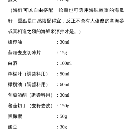
（海鮮可以自由搭配，蛤蠣也可選用海味較重的海瓜
籽，重點是口感搭配得宜，反正不會有人傻傻的拿海參
或喜相逢之類的海鮮來涼拌才是。）
橄欖油 ：30ml
蒜頭去皮切薄片 ：15g
白酒 ：100ml
檸檬汁（調醬料用） ：50ml
橄欖油（調醬料用） ：60ml
葡萄酒醋（調醬料用）：30ml
蕃茄切丁（去籽去皮）：150g
黑橄欖 ：50g
酸豆 ：30g