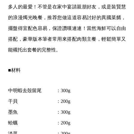
多人的最愛！不管是在家中宴請親朋好友，或是裝賢慧
的浪漫燭光晚餐，推荐您做這道容易討好的異國菜餚，
擺盤得宜配色容易，保證讚嘆連連！當然海鮮可以自由
搭配，豪華版本筆者常用來搭配肉類主餐，輕鬆簡單又
能襯托出套餐的完整性。
■材料
中明蝦去殼留尾 ：300g
干貝 ：200g
墨魚 ：300g
蛤蠣 ：200g
淡菜 ：200g