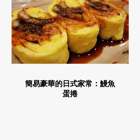
簡易豪華的日式家常：鰻魚
蛋捲