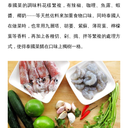
泰國菜的調味料花樣繁複，有辣椒、咖哩、魚露、蝦
醬、椰奶⋯⋯等天然佐料來加重食物口味。同時泰國人
在做菜時，也常用九層塔、胡萎、紫蘇、薄荷葉、檸檬
葉等香料，再加上各種切、剁、搗、拌等繁複的處理方
式，使得泰國菜餚在口味上獨樹一格。