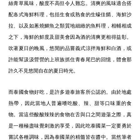
絲青草風味，酸度不高但令人難忘。清爽的風味適合搭
配各式海鮮料理，包括生食或熟食的生蠔佳餚、海鮮沙
拉、以及如蔥燒鯽魚之類質地細緻的魚料理，相輔相成
之下，海鮮的鮮度及甜美會因為酒的清爽更相得益彰。
吹著夏日的晚風，悠閒的品嘗義式涼拌海鮮和白酒，或
許能幫汲汲營營的上班族抓住青春尾巴的回憶，體會那
許久不見悠閒自在的夏日時光。
而泰國食物好吃，是許多遊泰旅客所公認的。由於地處
熱帶，因此當地人普遍嗜吃酸、辣、甜等口味重的食
物。當這些酸酸辣辣的食物在舌與口之間遊蕩之際，真
是一種極盡味覺刺激的享受，因此吃泰國菜一定要勇於
嘗試各種調味，因為泰國菜的精髓皆在醬中。當然筆者