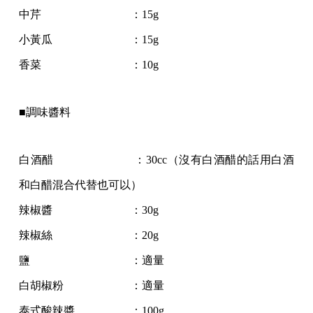
中芹 ：15g
小黃瓜 ：15g
香菜 ：10g
■調味醬料
白酒醋 ：30cc（沒有白酒醋的話用白酒
和白醋混合代替也可以）
辣椒醬 ：30g
辣椒絲 ：20g
鹽 ：適量
白胡椒粉 ：適量
泰式酸辣醬 ：100g