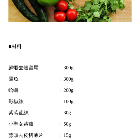
■材料
鮮蝦去殼留尾 ：300g
墨魚 ：300g
蛤蠣 ：200g
彩椒絲 ：100g
紫萵苣絲 ：30g
小聖女蕃茄 ：50g
蒜頭去皮切薄片 ：15g