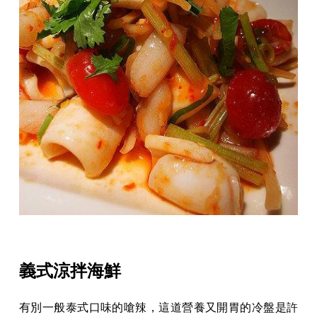
義式涼拌海鮮
有別一般泰式口味的嗆辣，這道營養又開胃的冷盤是許