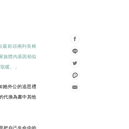
在最前頭兩列長椅
家族體內基因相似
窘取暖。」
加她外公的追思禮
的代換為書中其他
。
是把自己生命中的