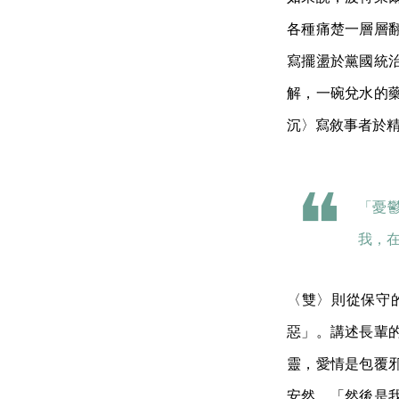
各種痛楚一層層
寫擺盪於黨國統
解，一碗兌水的
沉〉寫敘事者於
「憂
我，
〈雙〉則從保守
惡」。講述長輩
靈，愛情是包覆
安然，「然後是