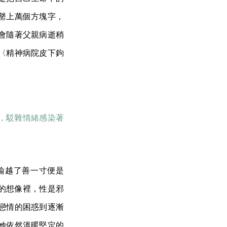
罄上萬個方塊字，
會隨著父親病逝稍
〈精神病院皮下鉤
，駁雜情緒感染著
踰越了善一寸便是
的想像裡，性是邪
戀情的困惑到逐漸
她依然溫暖堅定的