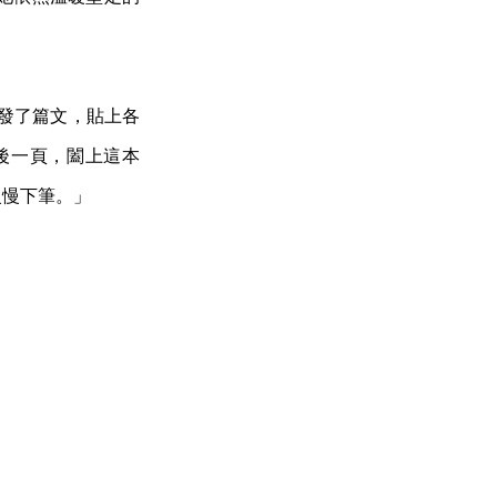
 發了篇文，貼上各
後一頁，闔上這本
慢慢下筆。」