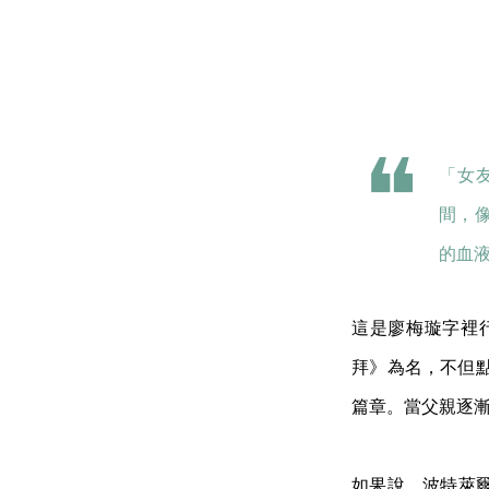
「女
間，
的血
這是廖梅璇字裡
拜》為名，不但
篇章。當父親逐
如果說，波特萊