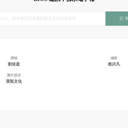
訂
撰稿
攝影
劉依盈
蔡詩凡
圖片提供
寶瓶文化