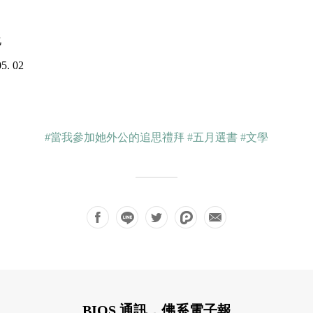
化
. 02
#當我參加她外公的追思禮拜
#五月選書
#文學
BIOS 通訊，佛系電子報