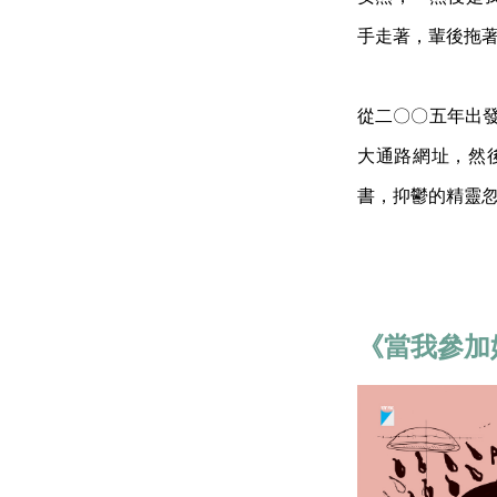
手走著，輩後拖
從二〇〇五年出發
大通路網址，然
書，抑鬱的精靈
《當我參加