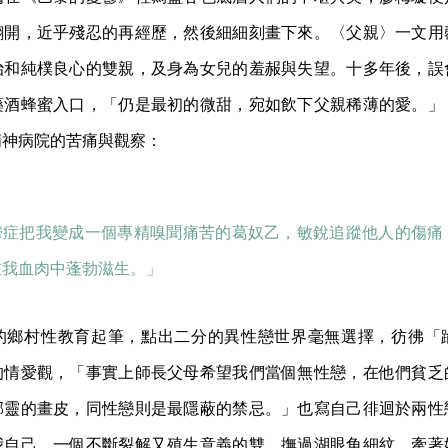
翻開，近乎殘忍的再經歷，然後細細刻畫下來。〈父親〉一文用
治和純樸良心的雙親，及身為女兒的羞赧與失望。十多年後，誤
藥酒蜂蜜入口，「仍是最初的微甜，宛如飲下父親稀薄的愛。」
精神病院的苦痛與觀察：
鬱症把我變成一個專精嗅聞痛苦的葛奴乙，敏銳追蹤他人的傷痛
在我血肉中蓬勃滋生。」
的鄉村性教育起筆，點出二分的異性戀世界毫無選擇，彷彿「
的情愛觀，「事實上師長父母希望我們當個無性戀，在他們貧乏
邪靈的畫皮，同性戀則是最隱蔽的禁忌。」也寫自己徘迴於兩性
我自己，一個不斷裂解又殖生意義的雙，撫過湖眼角細紋，牽著