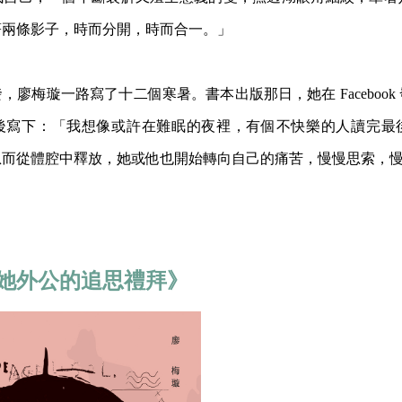
著兩條影子，時而分開，時而合一。」
，廖梅璇一路寫了十二個寒暑。書本出版那日，她在 Facebook
後寫下：「我想像或許在難眠的夜裡，有個不快樂的人讀完最
忽而從體腔中釋放，她或他也開始轉向自己的痛苦，慢慢思索，
她外公的追思禮拜》