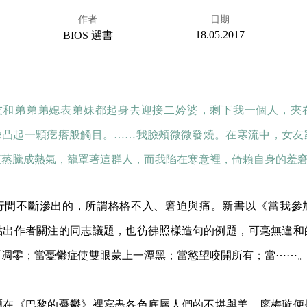
作者
日期
18.05.2017
BIOS 選書
友和弟弟弟媳表弟妹都起身去迎接二妗婆，剩下我一個人，夾
像凸起一顆疙瘩般觸目。……我臉頰微微發燒。在寒流中，女友
液蒸騰成熱氣，籠罩著這群人，而我陷在寒意裡，倚賴自身的羞
行間不斷滲出的，所謂格格不入、窘迫與痛。新書以《當我參
點出作者關注的同志議題，也彷彿照樣造句的例題，可毫無違和
漸凋零；當憂鬱症使雙眼蒙上一潭黑；當慾望咬開所有；當⋯⋯
爾在《巴黎的憂鬱》裡寫盡各色底層人們的不堪與美，廖梅璇便