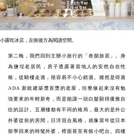
小露吃冰店，左側後方為閱讀空間。
第二晚，我們回到主辦小旅行的「叁捌旅居」。身
為鹽埕老居民，房子透露著當地人的安然自在性
格，從騎樓走過，很容易不小心錯過。雖然是得過
ADA 新銳建築獎首獎的老屋，但整修起來沒有勉
強要來的年輕新奇，而是能讓一頭白髮顯得優雅自
信的設計。五層樓都有不同的格局，最大的是外公
外婆從前的房間，日洋混合風格，就像當年從日本
留學回來的時髦外婆，裡面甚至有個小吧台。四樓