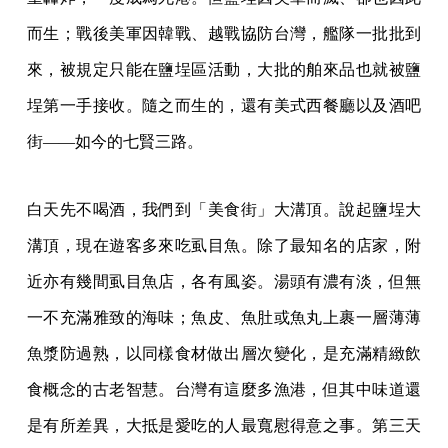
而生；戰後美軍因韓戰、越戰協防台灣，艦隊一批批到
來，被規定只能在鹽埕區活動，大批的舶來品也就被鹽
埕第一手接收。隨之而生的，還有美式西餐廳以及酒吧
街——如今的七賢三路。
白天先不喝酒，我們到「美食街」大溝頂。說起鹽埕大
溝頂，現在遊客多來吃虱目魚。除了最知名的店家，附
近亦有幾間虱目魚店，各有風姿。湯頭有濃有淡，但無
一不充滿雅致的海味；魚皮、魚肚或魚丸上裹一層薄薄
魚漿防過熟，以同樣食材做出層次變化，是充滿精緻飲
食概念的古老智慧。台灣有這麼多漁港，但其中味道還
是有所差異，大抵是愛吃的人最寬慰得意之事。第三天