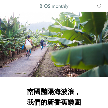
南國豔陽海波浪，
我們的新香蕉樂園