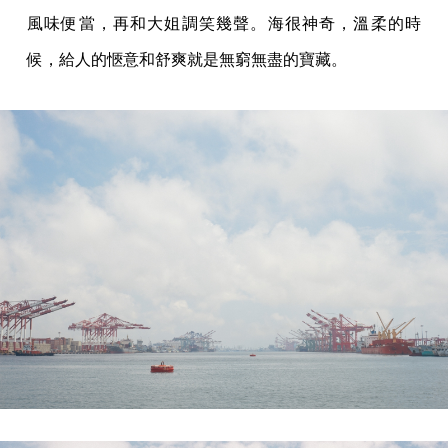
風味便當，再和大姐調笑幾聲。海很神奇，溫柔的時
候，給人的愜意和舒爽就是無窮無盡的寶藏。