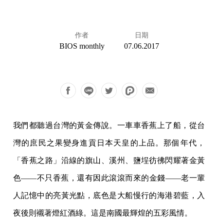
作者
日期
BIOS monthly
07.06.2017
我們都聽過台灣的黃金傳說。一車車香蕉上了船，從台
灣的庶民之果變身進貢日本天皇的上品。那個年代，
「香蕉之路」沿線的旗山、溪州、鹽埕彷彿閃耀著金黃
色——不只香蕉，還有因此滾滾而來的金錢——老一輩
人記憶中的亮黃光點，底色是大船慢行的海港碧藍，入
夜後則襯著燈紅酒綠。這是南國最輝煌的五彩風情。