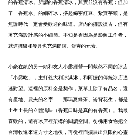
的香蕉清冰。所謂的香蕉清冰，其實並沒有香蕉；但加
了「香蕉水」的細碎冰，搭起綿密紅豆、紮實芋頭，是
無論時代一定會受歡迎的味道。店內的擺設復古，但有
著充滿設計感的小細節。不知是否因為是影像工作者，
就連擺盤和餐具也充滿簡潔、舒爽的元素。
小豪在鎮的另一頭和友人小露經營一間截然不同的冰店
「小露吃」，主打義大利冰淇淋，和阿嬤的傳統冰店遙
遙對望。這裡的原料全是契作，菜單上除了有品名，還
有產地、農夫的名字——那瑪夏綠茶、崙背花生，都是
土生土長的立體滋味（香蕉口味是真的有香蕉）。我最
喜歡的，還有冰店裡架構的閱讀空間。彷彿用食物把全
台灣收進來這方寸之地後，再從裡面擴展出無限的心靈