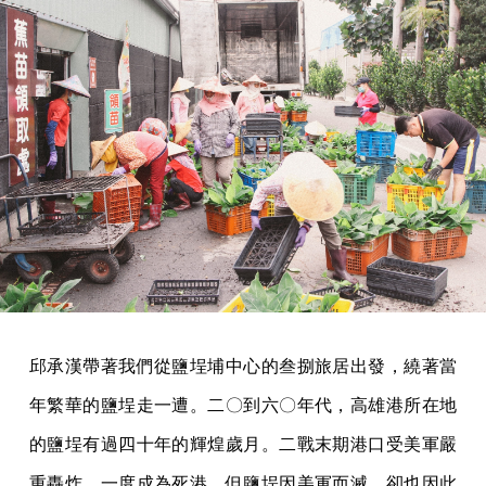
邱承漢帶著我們從鹽埕埔中心的叁捌旅居出發，繞著當
年繁華的鹽埕走一遭。二〇到六〇年代，高雄港所在地
的鹽埕有過四十年的輝煌歲月。二戰末期港口受美軍嚴
重轟炸，一度成為死港。但鹽埕因美軍而滅、卻也因此