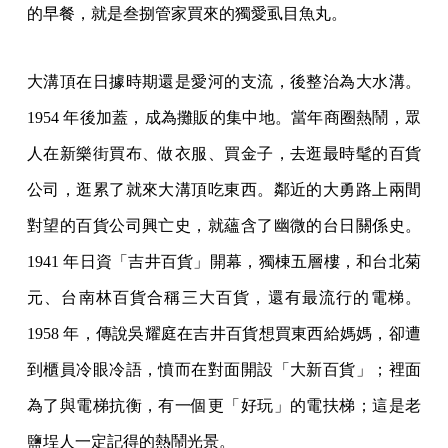
的早餐，就是叁捌管家買來的獨愛虱目魚丸。
大溝頂在日據時期還是愛河的支流，後整治為大水溝。
1954 年後加蓋，成為攤販的集中地。當年商圈熱鬧，眾
人在新樂街買布、做衣服、買金子，去逛最時髦的百貨
公司，逛累了就來大溝頂吃東西。鄰近的大勇路上兩間
對望的百貨公司興亡史，就蘊含了幽微的台日關係史。
1941 年日資「吉井百貨」開幕，獨棟五層樓，和台北菊
元、台南林百貨合稱三大百貨，還有最流行的電梯。
1958 年，傳說吳耀庭在吉井百貨想買東西給媽媽，卻遭
到櫃員冷眼冷語，憤而在對面開設「大新百貨」；裡面
為了與電梯抗衡，有一個更「好玩」的電扶梯；這是老
鹽埕人一定記得的熱鬧光景。