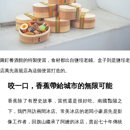
圖釘餐酒館的特製便當，食材都出自鹽埕老鋪。盒子則是鹽埕老
店萬先蒸籠店為這個便當打造的。
咬一口，香蕉帶給城市的無限可能
香蕉除了有歷史故事，當然還是很好吃。南國豔陽之
下，我們拜訪兩間冰店。常美冰店的老闆小豪原先是影
像工作者，回旗山繼承了阿嬤的冰店，賣起七十年傳統