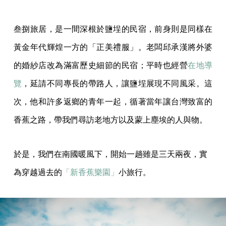
叁捌旅居，是一間深根於鹽埕的民宿，前身則是同樣在
黃金年代輝煌一方的「正美禮服」。老闆邱承漢將外婆
的婚紗店改為滿富歷史細節的民宿；平時也經營
在地導
覽
，延請不同專長的帶路人，讓鹽埕展現不同風采。這
次，他和許多返鄉的青年一起，循著當年讓台灣致富的
香蕉之路，帶我們尋訪老地方以及蒙上塵埃的人與物。
於是，我們在南國暖風下，開始一趟雖是三天兩夜，實
為穿越過去的
「新香蕉樂園」
小旅行。