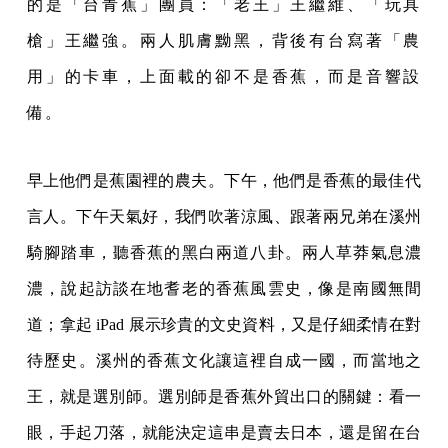
的是「台青蕉」團員：「老王」王繼維、「玩具
槍」王繼強。兩人肌膚黝黑，背後有台寫著「農
用」的卡車，上面載的卻不是香蕉，而是音響設
備。
早上他們是蕉園裡的農夫。下午，他們是香蕉的最佳代
言人。下午天氣好，我們吹著涼風、跟著兩兄弟在溪州
騎腳踏車，聽香蕉的黑白兩道八卦。兩人草莽氣息濃
濃，說起訪談在地耆老的香蕉風雲史，像是南國無間
道；拿起 iPad 展示珍貴的文史資料，又是仔細柔情在對
待歷史。溪州的香蕉文化讓這裡自成一國，而當地之
王，就是選別師。選別師是香蕉外貿出口的關鍵：看一
眼，手起刀落，就能決定這串是賣去日本，還是留在台