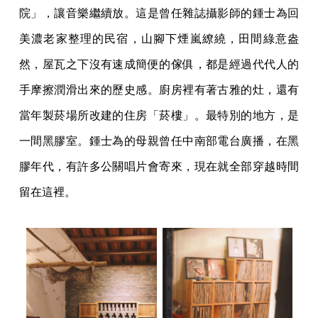
院」，讓音樂繼續放。這是曾任雜誌攝影師的鍾士為回
美濃老家整理的民宿，山腳下煙嵐繚繞，田間綠意盎
然，屋瓦之下沒有速成簡便的傢俱，都是經過代代人的
手摩擦潤滑出來的歷史感。廚房裡有著古雅的灶，還有
當年製菸場所改建的住房「菸樓」。最特別的地方，是
一間黑膠室。鍾士為的母親曾任中南部電台廣播，在黑
膠年代，有許多公關唱片會寄來，現在就全部穿越時間
留在這裡。