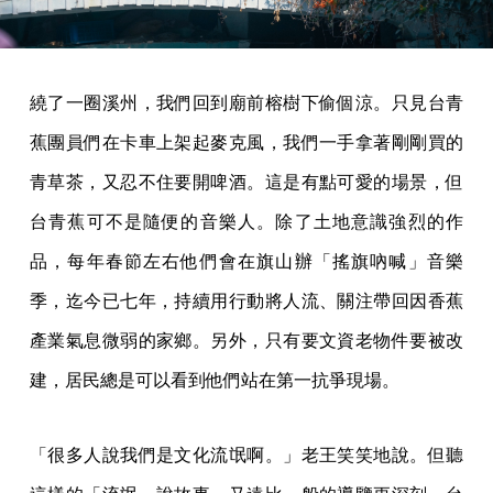
繞了一圈溪州，我們回到廟前榕樹下偷個涼。只見台青
蕉團員們在卡車上架起麥克風，我們一手拿著剛剛買的
青草茶，又忍不住要開啤酒。這是有點可愛的場景，但
台青蕉可不是隨便的音樂人。除了土地意識強烈的作
品，每年春節左右他們會在旗山辦「搖旗吶喊」音樂
季，迄今已七年，持續用行動將人流、關注帶回因香蕉
產業氣息微弱的家鄉。另外，只有要文資老物件要被改
建，居民總是可以看到他們站在第一抗爭現場。
「很多人說我們是文化流氓啊。」老王笑笑地說。但聽