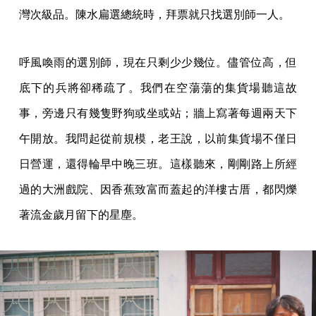
灣次級品。陳水扁選總統時，拜票就只找選別師一人。
呼風喚雨的選別師，現在只剩少少幾位。儘管位高，但
底下的兵將卻稀疏了。我們在空蕩蕩的集貨場聽這故
事，旁邊只有幾隻野狗或坐或站；牆上寫著每週兩天下
午開放。我問起從前規模，老王說，以前集貨場不僅日
日營運，還得輪早中晚三班。這樣聽來，剛剛路上所經
過的大洲戲院、因香蕉致富而蓋起的洋樓古厝，都閃爍
著流金歲月留下的星塵。