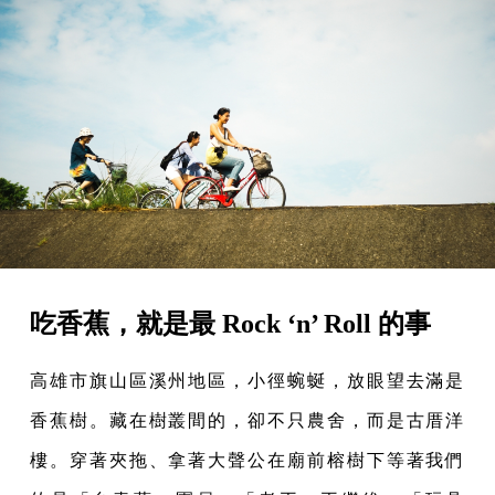
吃香蕉，就是最 Rock ‘n’ Roll 的事
高雄市旗山區溪州地區，小徑蜿蜒，放眼望去滿是
香蕉樹。藏在樹叢間的，卻不只農舍，而是古厝洋
樓。穿著夾拖、拿著大聲公在廟前榕樹下等著我們