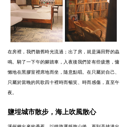
在房裡，我們聽舊時光流過；出了房，就是滿田野的蟲
鳴。騎了一下午的腳踏車，入夜後我們皆有些疲憊，慵
懶地在黑膠室裡席地而坐，隨意點唱。在只屬於自己、
只屬於當晚的民歌四十裡時而暢笑、時而感傷，直至午
夜。
鹽埕城市散步，海上吹風散心
溪州種出來的香蕉，以鐵路運抵旗山後，再到高雄港出