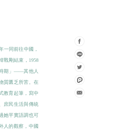
61 年一同前往中國，
戰剛結束，1958
時期」——其他人
物質匱乏所苦。在
式教育起筆，寫中
、庶民生活與傳統
過她平實語調也可
外人的觀察，中國