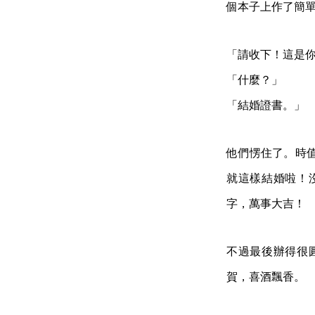
個本子上作了簡
「請收下！這是
「什麼？」
「結婚證書。」
他們愣住了。時
就這樣結婚啦！
字，萬事大吉！
不過最後辦得很
賀，喜酒飄香。