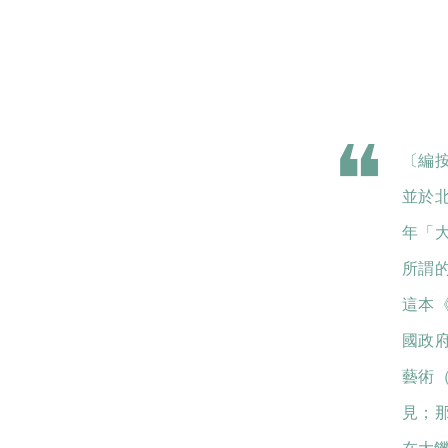
〔編按
並於
年「
所謂
這本
國政
藝術
見；