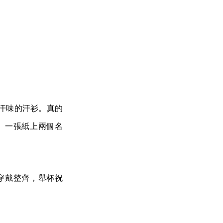
汗味的汗衫。真的
。一張紙上兩個名
穿戴整齊，舉杯祝