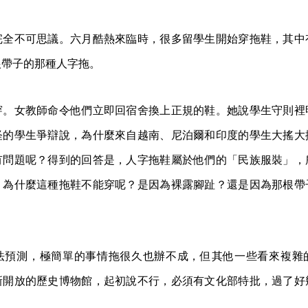
完全不可思議。六月酷熱來臨時，很多留學生開始穿拖鞋，其中
根帶子的那種人字拖。
穿。女教師命令他們立即回宿舍換上正規的鞋。她說學生守則裡
怪的學生爭辯說，為什麼來自越南、尼泊爾和印度的學生大搖大
有問題呢？得到的回答是，人字拖鞋屬於他們的「民族服裝」，
。為什麼這種拖鞋不能穿呢？是因為裸露腳趾？還是因為那根帶
法預測，極簡單的事情拖很久也辦不成，但其他一些看來複雜
新開放的歷史博物館，起初說不行，必須有文化部特批，過了好