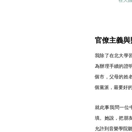
在大
官僚主義與
我除了在北大學
為辦理手續的證
個市，父母的姓
個黨派，最要好
就此事我問一位
填。她說，把朋
允許到音樂學院