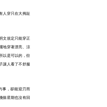
有人穿只在大拇趾
明文規定只能穿正
擺地穿著漂亮、涼
所以是可以的，但
子讓人看了不舒服
的事，卻能迎刃而
幾個星期也沒有回