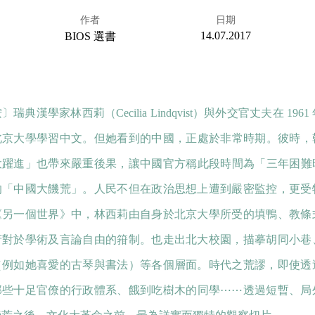
作者
日期
14.07.2017
BIOS 選書
〕瑞典漢學家林西莉（Cecilia Lindqvist）與外交官丈夫在 19
北京大學學習中文。但她看到的中國，正處於非常時期。彼時，韓
大躍進」也帶來嚴重後果，讓中國官方稱此段時間為「三年困難
的「中國大饑荒」。人民不但在政治思想上遭到嚴密監控，更受
《另一個世界》中，林西莉由自身於北京大學所受的填鴨、教條
府對於學術及言論自由的箝制。也走出北大校園，描摹胡同小巷
（例如她喜愛的古琴與書法）等各個層面。時代之荒謬，即使透
那些十足官僚的行政體系、餓到吃樹木的同學⋯⋯透過短暫、局