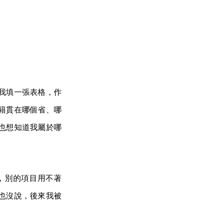
我填一張表格，作
籍貫在哪個省、哪
也想知道我屬於哪
，別的項目用不著
也沒說，後來我被