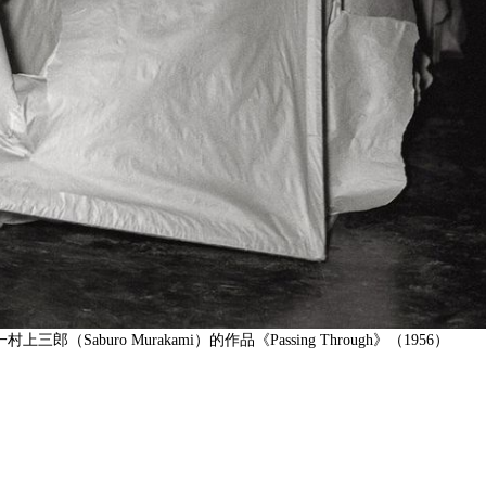
上三郎（Saburo Murakami）的作品《Passing Through》（1956）