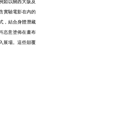
例如以關西大阪及
響了包含實驗電影在內的
式，結合身體潛藏
顏料恣意塗佈在畫布
入展場。這些顛覆