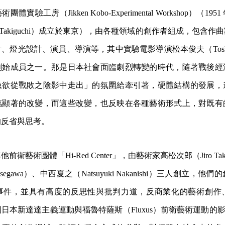
實驗工房（Jikken Kobo-Experimental Workshop）（1
o Takiguchi）成立於東京），由各種領域的創作者組成，包含
燈光設計、演員、導演等，其中實驗電影導演松本俊夫（Toshio M
創始成員之一。那是日本社會面臨劇烈轉變的時代，隨著戰後經
急欲從戰敗之陰影中走出」的氛圍給牽引著，硬體結構的發展，
臨顯著的改變，而這些改變，也反映在各種藝術形式上，對既有
的反省與思考。
衛藝術團體「Hi-Red Center」，由藝術家高松次郎（Jiro Tak
kasegawa）、中西夏之（Natsuyuki Nakanishi）三人創立
事件，並具有高度的反思性與批判力道，反商業化的藝術創作
本新達達主義運動與福魯特薩斯（Fluxus）前衛藝術運動的影響；Hi-