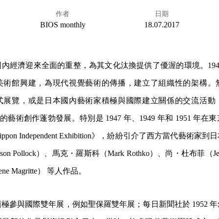
作者
日期
BIOS monthly
18.07.2017
內經濟迎來全面的重整，為其文化汰換提供了優渥的環境。1947－
美術館興建，為現代視覺藝術的傳播，建立了組織性的架構。
式展覽，或是日本國內藝術家積極與國際建立關係的交流活動
0 年間的藝術創作蓬勃發展。特別是 1947 年、1949 年和 1951 
pon Independent Exhibition》，紛紛引介了西方當代藝術
on Pollock）、馬克・羅斯科（Mark Rothko）、尚・杜布菲（Jean
 Magritte） 等人作品。
極參與國際雙年展，例如聖保羅雙年展；每日新聞社於 1952 