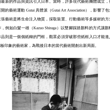
圈最新的作品與資訊引入日本。當時，許多現代藝術團體成立，
藝術運動 Gutai 具體派（Gutai Art Association），影
主張藝術是將生命注入物質，採取裝置、行動藝術等多媒材的方
例如白髮一雄（Kazuo Shiraga）以雙腳踩踏顏料的方式讓
作品則是一個個紙糊的門框，觀眾必須穿破那些紙框入口才能進
刻板印象的藝術家，為戰後日本的當代藝術開創出新局面。