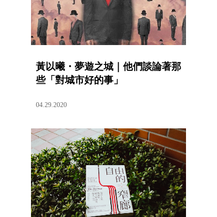
黃以曦・夢遊之城｜他們談論著那
些「對城市好的事」
04.29.2020