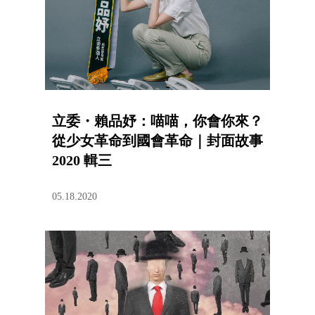
立委・賴品妤：喵喵，你會你來？
從少女革命到國會革命｜封面故事
2020 輯三
05.18.2020