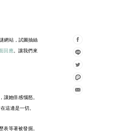
解謎網站，試圖抽絲
面回應
。讓我們來
y，讓她倍感惱怒。
會在這邊是一切。
歷表等著被發掘。