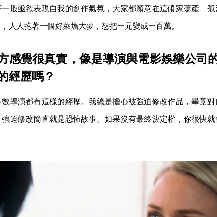
著一股亟欲表現自我的創作氣氛，大家都願意在這傾家蕩產、孤
斯，人人抱著一個好萊塢大夢，想把一元變成一百萬。
方感覺很真實，像是導演與電影娛樂公司
的經歷嗎？
多數導演都有這樣的經歷。我總是擔心被強迫修改作品，畢竟對
；強迫修改簡直就是恐怖故事。如果沒有最終決定權，你很快就