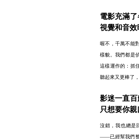
電影充滿了
視覺和音效
喔不，千萬不能
樣貌。我們都是
這樣運作的：抓
聽起來又更棒了
影迷一直百
只想要你親
沒錯，我也總是
——已經幫我們