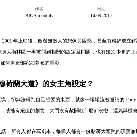
作者
日期
BIOS monthly
14.09.2017
 2001 年上映後，啟發無數人的想像與困惑，甚至有粉絲成立
導演大衛林區一再被問到相關的設定及問題，也有幾次少見的
正
是如何聊這部宛如夢囈的電影。
穆荷蘭大道》的女主角設定？
塢，卻無法得到自己想要的東西，就像一場場沒被邀請的 Part
份，或擁有絕佳的創意，大門沒有敞開就什麼都沒轍，運氣與機
笑話：所有人都在寫劇本，每個人都有一份貼著大頭照的演藝履