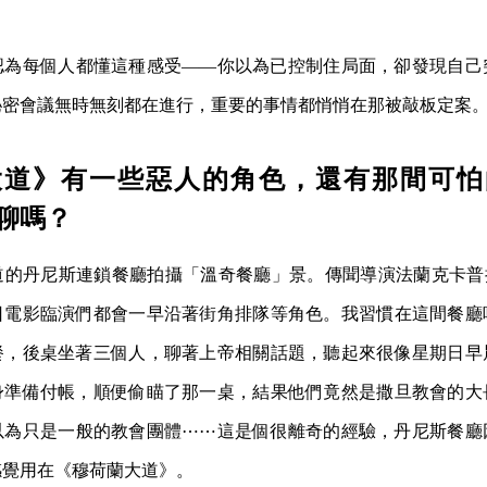
認為每個人都懂這種感受——你以為已控制住局面，卻發現自己
秘密會議無時無刻都在進行，重要的事情都悄悄在那被敲板定案
大道》有一些惡人的角色，還有那間可怕
聊嗎？
的丹尼斯連鎖餐廳拍攝「溫奇餐廳」景。傳聞導演法蘭克卡普拉（Fra
日電影臨演們都會一早沿著街角排隊等角色。我習慣在這間餐廳
餐，後桌坐著三個人，聊著上帝相關話題，聽起來很像星期日早
身準備付帳，順便偷瞄了那一桌，結果他們竟然是撒旦教會的大
以為只是一般的教會團體⋯⋯這是個很離奇的經驗，丹尼斯餐廳
感覺用在《穆荷蘭大道》。