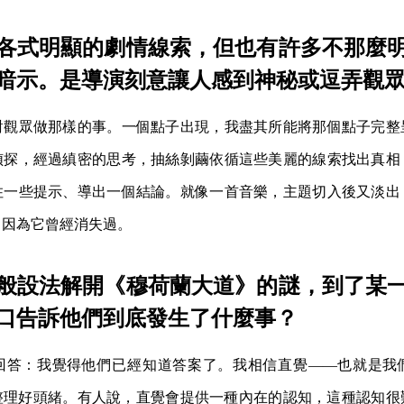
各式明顯的劇情線索，但也有許多不那麼
暗示。是導演刻意讓人感到神秘或逗弄觀
對觀眾做那樣的事。一個點子出現，我盡其所能將那個點子完整
偵探，經過縝密的思考，抽絲剝繭依循這些美麗的線索找出真相
住一些提示、導出一個結論。就像一首音樂，主題切入後又淡出
，因為它曾經消失過。
般設法解開《穆荷蘭大道》的謎，到了某
口告訴他們到底發生了什麼事？
回答：我覺得他們已經知道答案了。我相信直覺——也就是我
整理好頭緒。有人說，直覺會提供一種內在的認知，這種認知很