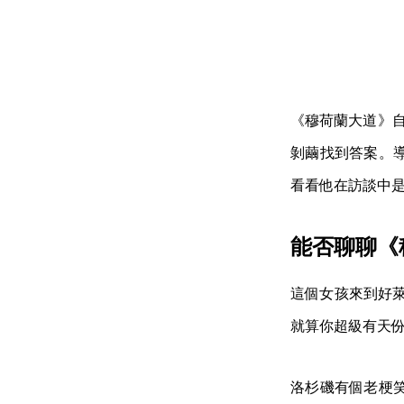
《穆荷蘭大道》自
剝繭找到答案。
看看他在訪談中
能否聊聊《
這個女孩來到好萊
就算你超級有天
洛杉磯有個老梗