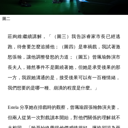
圖二
莊絢維繼續講解，「（圖三）我告訴睿家市長已經逃
跑，待會要怎麼追捕他；（圖四）是車禍戲，我試著激
怒張翰，讓他調整發怒的力道；（圖五）曾珮瑜飾演市
長夫人，雖然事件不是圍繞著她，但她是承受後果的那
一方，我跟她溝通的是，接受後果可以有一百種情緒，
我們想要的是哪一種、崩潰的程度是什麼。」
Estela 分享她在排戲時的觀察，曾珮瑜跟張翰飾演夫妻，
但兩人從第一次對戲讀本開始，對他們關係的理解就不
大相同，「翰哥始終覺得他們感情很好，珮瑜卻認為兩