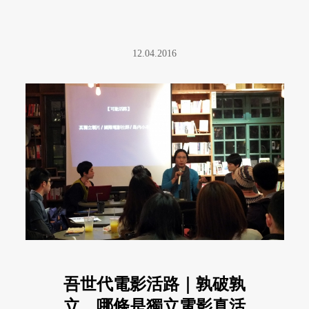
12.04.2016
吾世代電影活路｜孰破孰
立，哪條是獨立電影真活