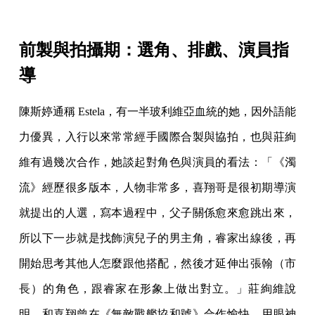
前製與拍攝期：選角、排戲、演員指
導
陳斯婷通稱 Estela，有一半玻利維亞血統的她，因外語能
力優異，入行以來常常經手國際合製與協拍，也與莊絢
維有過幾次合作，她談起對角色與演員的看法：「《濁
流》經歷很多版本，人物非常多，喜翔哥是很初期導演
就提出的人選，寫本過程中，父子關係愈來愈跳出來，
所以下一步就是找飾演兒子的男主角，睿家出線後，再
開始思考其他人怎麼跟他搭配，然後才延伸出張翰（市
長）的角色，跟睿家在形象上做出對立。」莊絢維說
明，和喜翔曾在《無敵戰艦協和號》合作愉快，用眼神