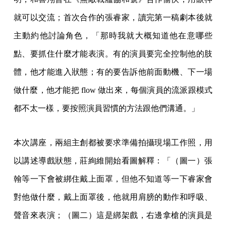
就可以交流；首次合作的張睿家，讀完第一稿劇本後就
主動約他討論角色，「那時我就大概知道他在意哪些
點、要抓住什麼才能表演。有的演員要完全控制他的肢
體，他才能進入狀態；有的要告訴他前面動機、下一場
做什麼，他才能把 flow 做出來，每個演員的流派跟模式
都不太一樣，要按照演員習慣的方法跟他們溝通。」
本次講座，兩組主創都被要求準備拍攝現場工作照，用
以講述導戲狀態，莊絢維開始看圖解釋：「（圖一）張
翰等一下會被綁住戴上面罩，但他不知道等一下睿家會
對他做什麼，戴上面罩後，他就用肩膀的動作和呼吸、
聲音來表演；（圖二）這是綁架戲，右邊拿槍的演員是