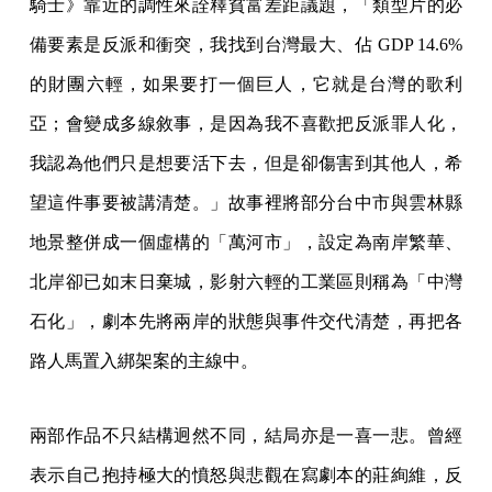
騎士》靠近的調性來詮釋貧富差距議題，「類型片的必
備要素是反派和衝突，我找到台灣最大、佔 GDP 14.6%
的財團六輕，如果要打一個巨人，它就是台灣的歌利
亞；會變成多線敘事，是因為我不喜歡把反派罪人化，
我認為他們只是想要活下去，但是卻傷害到其他人，希
望這件事要被講清楚。」故事裡將部分台中市與雲林縣
地景整併成一個虛構的「萬河市」，設定為南岸繁華、
北岸卻已如末日棄城，影射六輕的工業區則稱為「中灣
石化」，劇本先將兩岸的狀態與事件交代清楚，再把各
路人馬置入綁架案的主線中。
兩部作品不只結構迥然不同，結局亦是一喜一悲。曾經
表示自己抱持極大的憤怒與悲觀在寫劇本的莊絢維，反