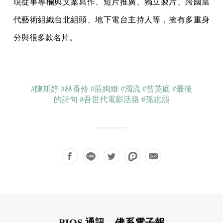
現從事專欄與文案寫作、短片推廣、獨立製片、跨國當
代藝術組織台北組頭、地下電台主持人等，擁有多重身
分與很多款名片。
#陳斯婷
#林香伶
#莊絢維
#濁流
#曾英庭
#最後
的詩句
#吾世代電影活路
#孫志熙
BIOS 通訊，佛系電子報