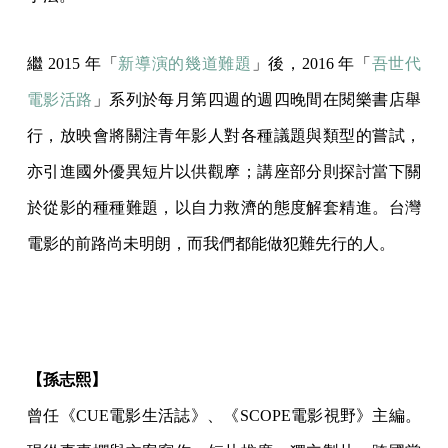
繼 2015 年「
新導演的幾道難題
」後，2016 年「
吾世代
電影活路
」系列於每月第四週的週四晚間在閱樂書店舉
行，放映會將關注青年影人對各種議題與類型的嘗試，
亦引進國外優異短片以供觀摩；講座部分則探討當下關
於從影的種種難題，以自力救濟的態度解套精進。台灣
電影的前路尚未明朗，而我們都能做犯難先行的人。
【孫志熙】
曾任《CUE電影生活誌》、《SCOPE電影視野》主編。