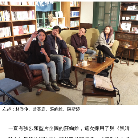
左起：林香伶、曾英庭、莊絢維、陳斯婷
一直有強烈類型片企圖的莊絢維，這次採用了與《黑暗