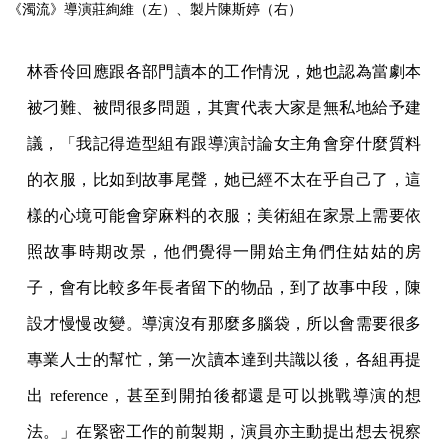
《濁流》導演莊絢維（左）、製片陳斯婷（右）
林香伶回應跟各部門讀本的工作情況，她也認為當劇本
被刁難、被問很多問題，其實代表大家是無私地給予建
議，「我記得造型組有跟導演討論女主角會穿什麼質料
的衣服，比如到故事尾聲，她已經不太在乎自己了，這
樣的心境可能會穿麻料的衣服；美術組在家景上需要依
照故事時期改景，他們覺得一開始主角們住姑姑的房
子，會有比較多年長者留下的物品，到了故事中段，陳
設才慢慢改變。導演沒有那麼多腦袋，所以會需要很多
專業人士的幫忙，第一次讀本達到共識以後，各組再提
出 reference，甚至到開拍後都還是可以挑戰導演的想
法。」在緊密工作的前製期，演員亦主動提出想去視察