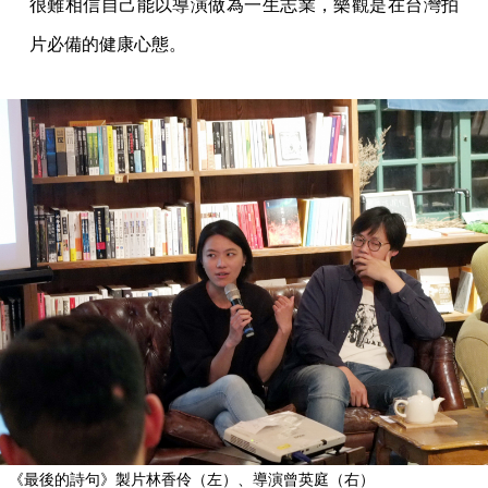
很難相信自己能以導演做為一生志業，樂觀是在台灣拍
片必備的健康心態。
《最後的詩句》製片林香伶（左）、導演曾英庭（右）