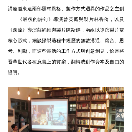
講座邀來這兩部題材風格、製作方式迥異的作品之主創
——《最後的詩句》導演曾英庭與製片林香伶，以及
《濁流》導演莊絢維與製片陳斯婷，兩組以導演製片雙
核心形式，細談攝製過程中經歷的無數溝通、磨合、思
考、判斷，而這些靈活的工作方式與創意創見，恰是將
吾輩世代各種意義上的貧窮，翻轉成創作資本及自由的
證明。