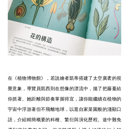
在《植物博物館》，若說繪者凱蒂搭建了太空廣袤的視
覺意象，導覽員凱西則在想像的漂流中，拋了把藤蔓給
你抓著。她距離與節奏掌握得宜，讓你能繼續在植物的
宇宙中浮游著但不飛離地球，以逛自家菜園般的淺顯口
語，介紹精簡概要的科種、繁衍與演化歷程。途中難免