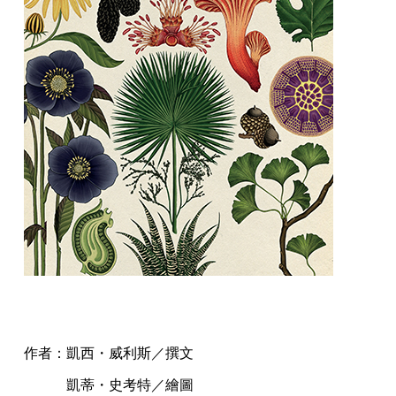
作者：凱西・威利斯／撰文
凱蒂・史考特／繪圖