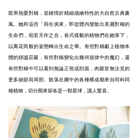
凱蒂熱愛對稱，並鍾情於精細描繪特性的大自然古典畫
風。她和這些「與生俱來」即從體內發散出美麗對稱的
生命們，宛若天作之合，各式樣貌的植物們在她筆下，
以萬花筒般的姿態轉出生命之華。有些對稱獻上植物本
體的靜謐莊嚴，有些對稱變化出幾何規律中的魔幻，還
有些對稱中可以看到無論正視或剖面，肉眼皆無法見的
更多細節與局部。散落在圖中的各種構成都來自同科同
種植物，切分開來卻各是一顆星球，讓人驚喜。