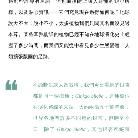
遇到些許專有名詞，但也隨後附上讓人好懂的短小解
釋，以及貼心資訊——它們究竟現在過得如何呢？地球
說大不大，說小不小，太多植物我們只聞其名而沒見過
本尊。某些耳熟能詳的植物已經不知在地球演化史上經
歷了多少時間，而我們又能從中看見多少生態變遷、人
類擴張版圖的足跡。
不論野生或人為栽培，我們今日看到的銀杏
都是同一個樹種：
Ginkgo biloba
，這種樹位
在演化路線的末端。大約兩億五千萬年前，
世界各地有許多不同種的銀杏，但時至今
日，除了
Ginkgo biloba
，其他銀杏都絕跡