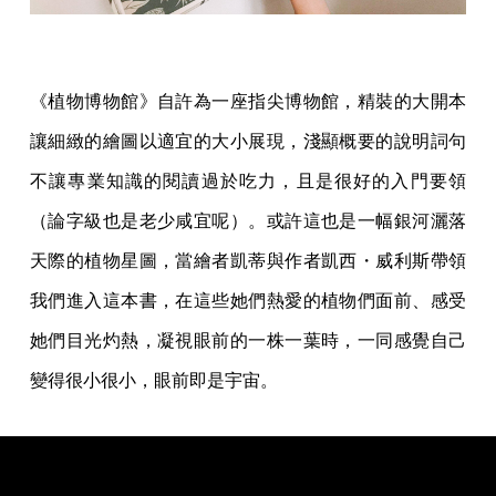
《植物博物館》自許為一座指尖博物館，精裝的大開本
讓細緻的繪圖以適宜的大小展現，淺顯概要的說明詞句
不讓專業知識的閱讀過於吃力，且是很好的入門要領
（論字級也是老少咸宜呢）。或許這也是一幅銀河灑落
天際的植物星圖，當繪者凱蒂與作者凱西・威利斯帶領
我們進入這本書，在這些她們熱愛的植物們面前、感受
她們目光灼熱，凝視眼前的一株一葉時，一同感覺自己
變得很小很小，眼前即是宇宙。