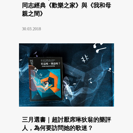
同志經典《歡樂之家》與《我和母
親之間》
30.03.2018
三月選書｜超討厭席琳狄翁的樂評
人，為何要訪問她的歌迷？