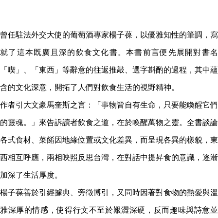
​曾任駐法外交大使的葡萄酒專家楊子葆，以優雅知性的筆調，寫
就了這本既廣且深的飲食文化書。本書前言便先展開對書名
「喫」、「東西」等辭意的往返推敲、選字斟酌的過程，其中蘊
含的文化深意，開拓了人們對飲食生活的視野精神。
作者引大文豪馬奎斯之言：「事物皆自有生命，只要能喚醒它們
的靈魂。」來告訴讀者飲食之道，在於喚醒萬物之靈。全書談論
各式食材、菜餚因地緣位置或文化差異，而呈現各異的樣貌，東
西相互呼應，兩相映照反思台灣，在對話中提昇食的意識，逐漸
加深了生活厚度。
楊子葆善於引經據典、旁徵博引，又同時因著對食物的熱愛與溫
雅深厚的情感，使得行文不至於艱澀深硬，反而趣味與詩意並