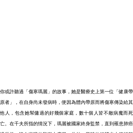
你或許聽過「傷寒瑪麗」的故事，她是醫療史上第一位「健康帶
原者」，在自身尚未發病時，便因為體內帶原而將傷寒傳染給其
他人，包含她幫傭過的好幾個家庭，數十個人皆不敵病魔而死
亡。在千夫所指的情況下，瑪麗被國家終身監禁，直到罹患肺癌