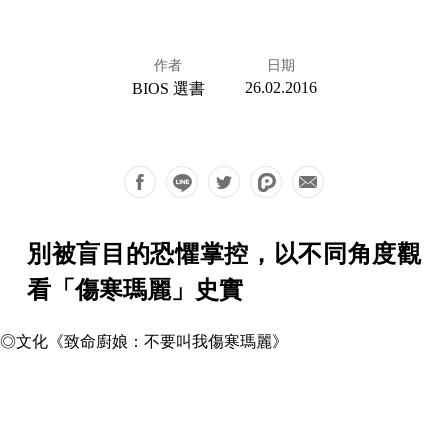
作者
日期
26.02.2016
BIOS 選書
別被盲目的恐懼掌控，以不同角度觀
看「傷寒瑪麗」史實
◎文化《致命廚娘：不要叫我傷寒瑪麗》