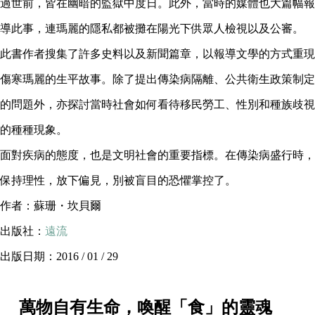
過世前，皆在幽暗的監獄中度日。此外，當時的媒體也大篇幅報
導此事，連瑪麗的隱私都被攤在陽光下供眾人檢視以及公審。
此書作者搜集了許多史料以及新聞篇章，以報導文學的方式重現
傷寒瑪麗的生平故事。除了提出傳染病隔離、公共衛生政策制定
的問題外，亦探討當時社會如何看待移民勞工、性別和種族歧視
的種種現象。
面對疾病的態度，也是文明社會的重要指標。在傳染病盛行時，
保持理性，放下偏見，別被盲目的恐懼掌控了。
作者：蘇珊・坎貝爾
出版社：
遠流
出版日期：2016 / 01 / 29
萬物自有生命，喚醒「食」的靈魂