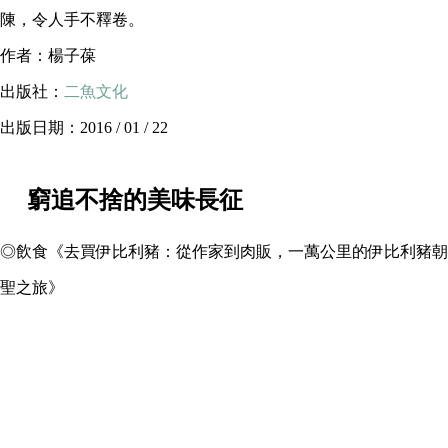
陳，令人手不釋卷。
作者：楊子葆
出版社：
二魚文化
出版日期：2016 / 01 / 22
窮追不捨的美味長征
◎飲食《去買伊比利豬：從作家到肉販，一萬公里的伊比利豬朝
聖之旅》