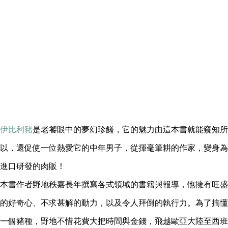
伊比利豬
是老饕眼中的夢幻珍饈，它的魅力由這本書就能窺知所
以，還促使一位熱愛它的中年男子，從揮毫筆耕的作家，變身為
進口研發的肉販！
本書作者野地秩嘉長年撰寫各式領域的書籍與報導，他擁有旺盛
的好奇心、不求甚解的動力，以及令人拜倒的執行力。為了搞懂
一個豬種，野地不惜花費大把時間與金錢，飛越歐亞大陸至西班