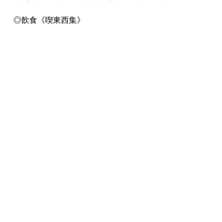
◎飲食《喫東西集》