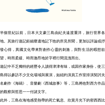
半個世紀以前，日本大文豪三島由紀夫遠渡重洋，旅行世界各
地。其旅行遊記鉅細靡遺地記下他的所見所聞，更加以評論或抒
發心得，異國文化帶來對創作心靈的刺激，與對生活的暇想欲
望，時而柔緩、時而激昂地於字裡行間流洩而出。
遊記中不乏獨特的經歷令人讀得津津有味，或因作家身份，使三
島得以參訪不少文化場域與展演，如紐約演員工作室排演契訶夫
名劇作《海鷗》、音樂劇《西城故事》等，三島將他對西方作品
的觀察與哲思一一付諸文字。
此外，三島在海地感受熱帶的死亡氣息、欣賞月光下的密西西比