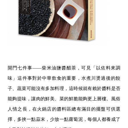
開門七件事——柴米油鹽醬醋茶，可見「以佐料來調
味」這件事對於中華飲食的重要，水煮川燙過後的餃
子、蔬菜可能沒有多加料理，這時候就有賴於醬料是否
能夠提味，讓肉的鮮美、菜的鮮脆能夠更上層樓。風俗
人情之長，在火鍋店的醬料區總有滿目的擺盤可供選
擇，多挾一點蒜末，少放一點蘿蔔泥，每個人都養成了