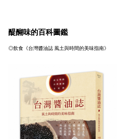
醍醐味的百科圖鑑
◎飲食《台灣醬油誌 風土與時間的美味指南》