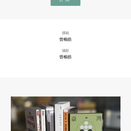
撰稿
曾榆皓
攝影
曾榆皓