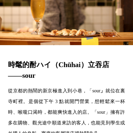
時髦的酎ハイ（Chūhai）立吞店
——sour
從京都的熱鬧的新京極進入到小巷，「sour
」
就位在裏
寺町裡。是個從下午 3 點就開門營業，想輕鬆來一杯
時、喉嚨口渴時，都能爽快進入的店。「sour」擁有許
多在購物、觀光途中順道來訪的客人，也能見到學生或