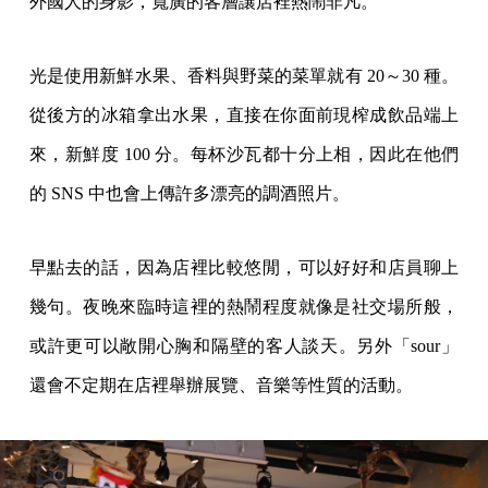
外國人的身影，寬廣的客層讓店裡熱鬧非凡。
光是使用新鮮水果、香料與野菜的菜單就有 20～30 種。
從後方的冰箱拿出水果，直接在你面前現榨成飲品端上
來，新鮮度 100 分。每杯沙瓦都十分上相，因此在他們
的 SNS 中也會上傳許多漂亮的調酒照片。
早點去的話，因為店裡比較悠閒，可以好好和店員聊上
幾句。夜晚來臨時這裡的熱鬧程度就像是社交場所般，
或許更可以敞開心胸和隔壁的客人談天。另外「sour」
還會不定期在店裡舉辦展覽、音樂等性質的活動。