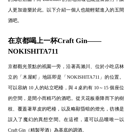
人更加遊樂於此。以下介紹一個人也能輕鬆進入的五間
酒吧。
在京都喝上一杯Craft Gin——
NOKISHITA711
京都觀光景點的祇園一旁，沿著高瀨川、位於小吃店林
立的「木屋町」地區即是「NOKISHITA711」的位置。
可以容納 10 人的站立吧檯，與 4 桌約有 10～15 個座位
的空間，是間小而精巧的酒吧。從天花板垂降而下的樹
枝、覆蓋著草皮的吧檯，以及略顯昏暗的燈光，彷彿是
誤入了魔幻的異想空間。在這裡，還可以品嚐唯一以
Craft Gin（精製琴酒）為基底的調酒。