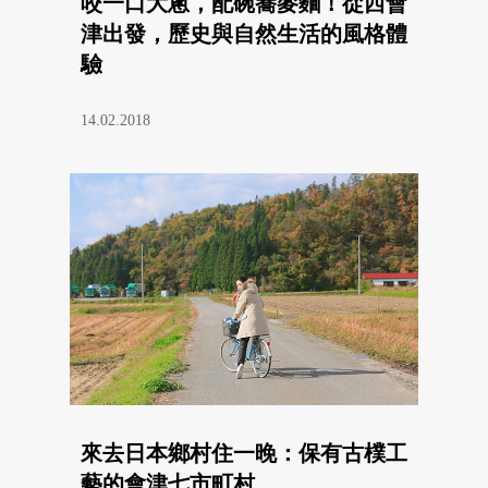
咬一口大蔥，配碗蕎麥麵！從西會
津出發，歷史與自然生活的風格體
驗
14.02.2018
來去日本鄉村住一晚：保有古樸工
藝的會津七市町村