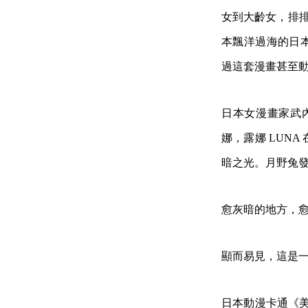
女到大齡女，排排
本飄洋過海的日本
過這套漫畫甚至
日本女漫畫家武
娜，露娜 LUN
暗之光。月野兔
愈灰暗的地方，
顯而易見，這是
日本動漫卡通《