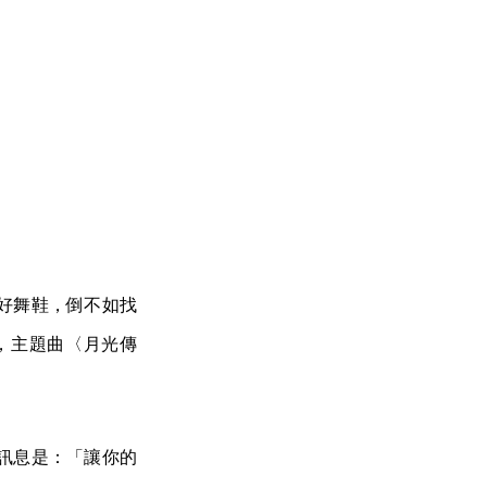
好舞鞋，倒不如找
，主題曲〈月光傳
訊息是：「讓你的