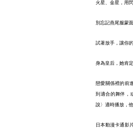
火星、金星，用
別忘記燕尾服蒙
試著放手，讓你
身為皇后，她肯
戀愛關係裡的前
到適合的舞伴，
說〉適時播放，
日本動漫卡通影