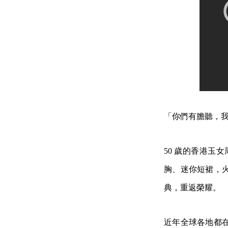
「你們有膽聽，
50 歲的香港玉
胸、迷你短裙，
典，重返榮耀。
近年全球各地都