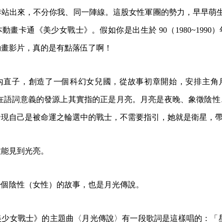
站出來，不分你我、同一陣線。這股女性軍團的勢力，早早萌生在
動畫卡通《美少女戰士》。假如你是出生於 90（1980~1990
動畫影片，真的是有點落伍了啊！
內直子，創造了一個科幻女兒國，從故事初章開始，安排主角
A 在語詞意義的發源上其實指的正是月亮。月亮是夜晚、象徵陰
發現自己是被命運之輪選中的戰士，不需要指引，她就是衛星，
愈能見到光亮。
一個陰性（女性）的故事，也是月光傳說。
美少女戰士》的主題曲〈月光傳說〉有一段歌詞是這樣唱的：「星