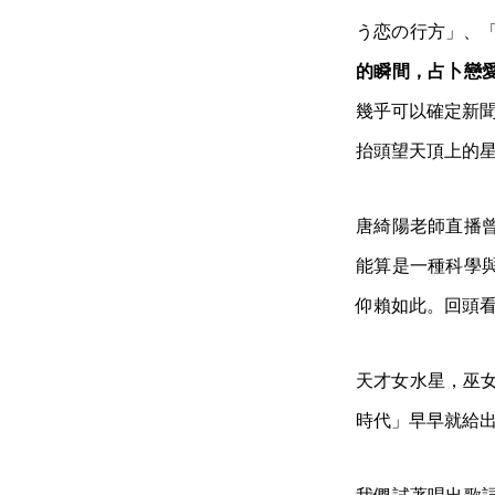
う恋の行方」、
的瞬間，占卜戀
幾乎可以確定新聞
抬頭望天頂上的
唐綺陽老師直播
能算是一種科學
仰賴如此。回頭
天才女水星，巫女
時代」早早就給