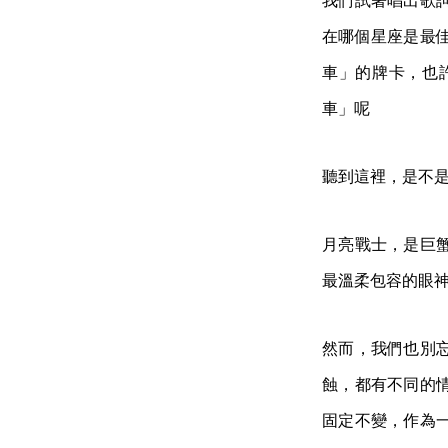
我們試著唱出歌
在哪個星座是最
車」的牌卡，也
車」呢
聽到這裡，是不
月亮戰士，是巨
最溫柔包容的眼
然而，我們也別
蝕，都有不同的
固定不變，作為