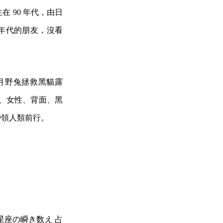
 90 年代，由日
）年代的朋友，沒看
月野兔拯救黑貓露
性、女性、背面、黑
帶領人類前行。
座の瞬き数え 占