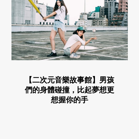
【二次元音樂故事館】男孩
們的身體碰撞，比起夢想更
想握你的手