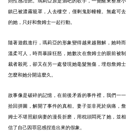
則性感冶艷。瑪莉亞原是酒吧的歌手，一覺醒來整座小
鎮已被濃霧籠罩，人去樓空，僅剩鬼影幢幢。無處可去
的她，只好和詹姆士一起行動。
隨著遊戲進行，瑪莉亞的形象變得越來越難解，她時而
溫柔可人，時而暴躁狂怒，她數次在詹姆士的眼前被制
裁者殺死，卻又在另一處發現她毫髮無傷，埋怨詹姆士
怎麼和她分開這麼久。
故事像是破碎的記憶，在前後矛盾的事件裡，我們一一
拾回拼圖，解開了事件的真相。妻子並非死於病痛，詹
姆士不堪照顧病妻的漫長折磨，用枕頭悶死了她，並相
信了自己因罪惡感捏造出來的假象。