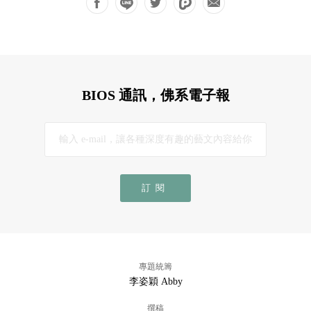
BIOS 通訊，佛系電子報
訂閱
專題統籌
李姿穎 Abby
撰稿