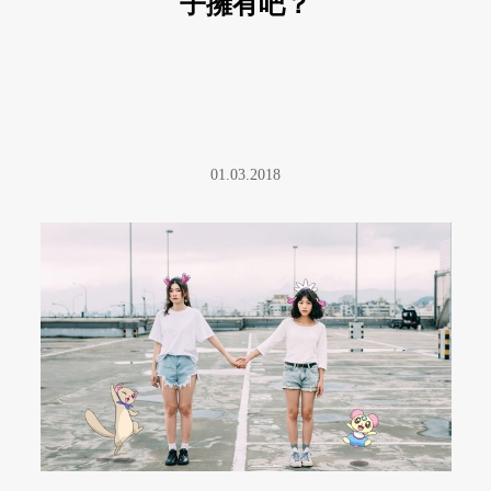
子擁有吧？
01.03.2018