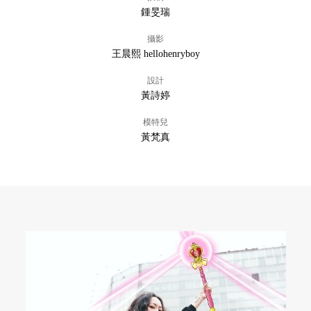
鍾旻瑞
攝影
王晨熙 hellohenryboy
設計
黃詩婷
模特兒
黃梵真