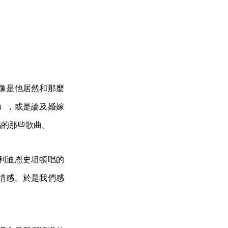
像是他居然和那麼
），或是論及婚嫁
唱的那些歌曲。
利迪恩史坦頓唱的
情感。於是我們感
。