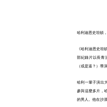
哈利迪恩史坦頓
《哈利迪恩史坦頓的
部紀錄片以長青
（或是逼？）導
哈利一輩子演出
參與這麼多片，
的男人。他在沙