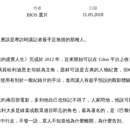
作者
日期
11.05.2018
BIOS 選片
，應該是專訪時讓記者最手足無措的那種人。
虛實人生》完成於 2012 年，近來開始可以在 Giloo 平台
演員哈利迪恩史坦頓為主角，題材可說是古典的人物紀實，但
演使用有別於一般紀錄片的手法，進而讓人有超乎預設的觀影體
大約兩百部電影，多到他自己也快記不得了，人家問他，他說可
哈利大多是綠葉或觀眾過目即忘的角色，最為著名的，是《巴黎
漠中行走，不發一語，眾人不知道他為什麼離開，為什麼告別。