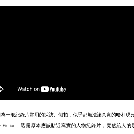
為一般紀錄片常用的採訪、側拍，似乎都無法讓真實的哈利現形。原
on: Partly Fiction，透露原本應該貼近寫實的人物紀錄片，竟然