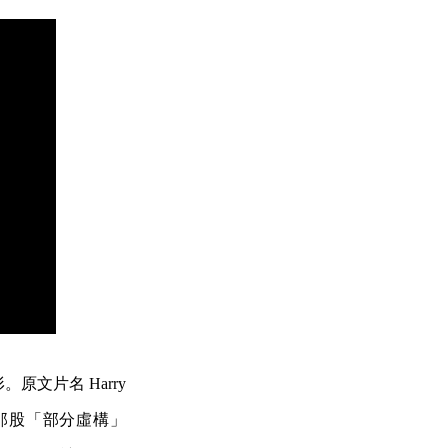
文片名 Harry
給人的那股「部分虛構」