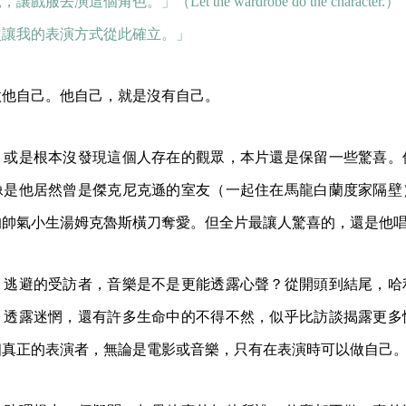
讓戲服去演這個角色。」（Let the wardrobe do the character.）
次讓我的表演方式從此確立。」
做他自己。他自己，就是沒有自己。
、或是根本沒發現這個人存在的觀眾，本片還是保留一些驚喜。
像是他居然曾是傑克尼克遜的室友（一起住在馬龍白蘭度家隔壁
的帥氣小生湯姆克魯斯橫刀奪愛。但全片最讓人驚喜的，還是他
、逃避的受訪者，音樂是不是更能透露心聲？從開頭到結尾，哈
，透露迷惘，還有許多生命中的不得不然，似乎比訪談揭露更多
個真正的表演者，無論是電影或音樂，只有在表演時可以做自己