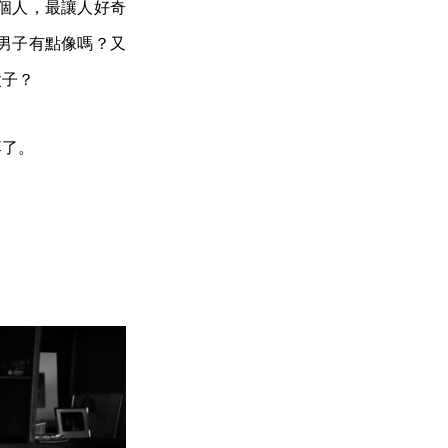
個人，最讓人好奇
男子有點像嗎？又
父子？
落了。