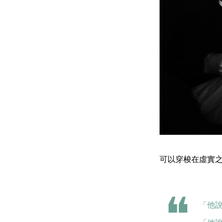
可以穿梭在虛實
「他