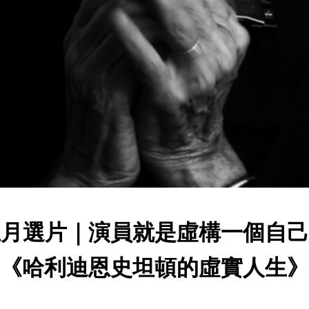
五月選片｜演員就是虛構一個自己
《哈利迪恩史坦頓的虛實人生》