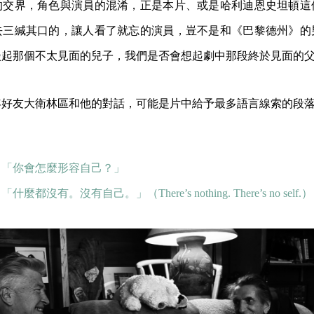
的交界，角色與演員的混淆，正是本片、或是哈利迪恩史坦頓這
去三緘其口的，讓人看了就忘的演員，豈不是和《巴黎德州》的
談起那個不太見面的兒子，我們是否會想起劇中那段終於見面的
年好友大衛林區和他的對話，可能是片中給予最多語言線索的段
：「你會怎麼形容自己？」
什麼都沒有。沒有自己。」（There’s nothing. There’s no self.）