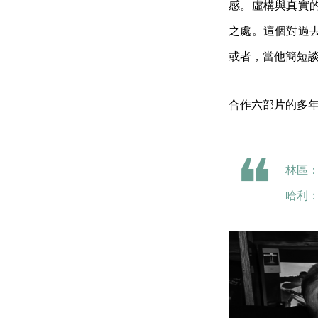
感。虛構與真實
之處。這個對過
或者，當他簡短
合作六部片的多
林區
哈利：「