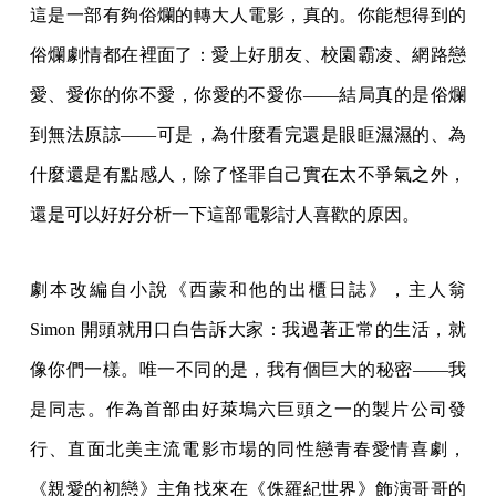
這是一部有夠俗爛的轉大人電影，真的。你能想得到的
俗爛劇情都在裡面了：愛上好朋友、校園霸凌、網路戀
愛、愛你的你不愛，你愛的不愛你——結局真的是俗爛
到無法原諒——可是，為什麼看完還是眼眶濕濕的、為
什麼還是有點感人，除了怪罪自己實在太不爭氣之外，
還是可以好好分析一下這部電影討人喜歡的原因。
劇本改編自小說《西蒙和他的出櫃日誌》，主人翁
Simon 開頭就用口白告訴大家：我過著正常的生活，就
像你們一樣。唯一不同的是，我有個巨大的秘密——我
是同志。作為首部由好萊塢六巨頭之一的製片公司發
行、直面北美主流電影市場的同性戀青春愛情喜劇，
《親愛的初戀》主角找來在《侏羅紀世界》飾演哥哥的