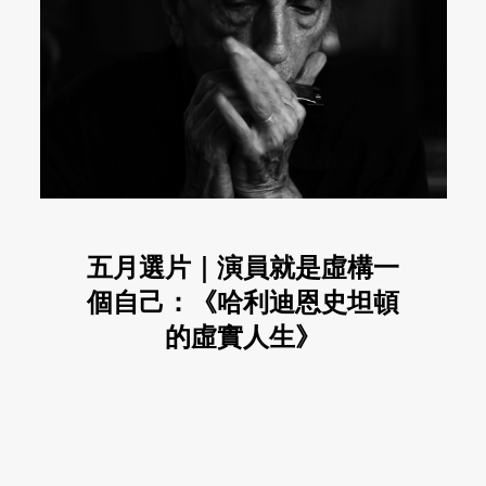
五月選片｜演員就是虛構一
個自己：《哈利迪恩史坦頓
的虛實人生》