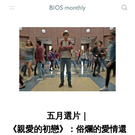
五月選片｜
《親愛的初戀》：俗爛的愛情還