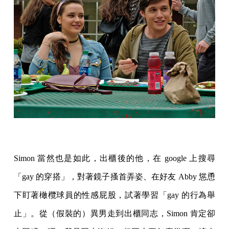
Simon 當然也是如此，出櫃後的他，在 google 上搜尋
「gay 的穿搭」，對著鏡子搔首弄姿、在好友 Abby 慫恿
下盯著橄欖球員的性感屁股，試著學習「gay 的行為舉
止」。從（假裝的）異男走到出櫃同志，Simon 肯定卻