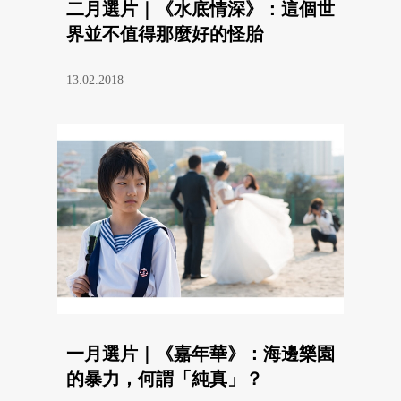
二月選片｜《水底情深》：這個世
界並不值得那麼好的怪胎
13.02.2018
一月選片｜《嘉年華》：海邊樂園
的暴力，何謂「純真」？