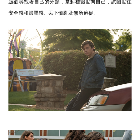
亟欲尋找著自己的分類，拿起標籤貼向自己，試圖貼住
安全感和歸屬感、丟下慌亂及無所適從。